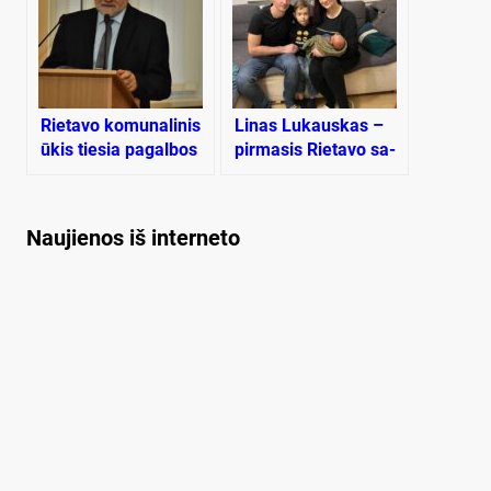
Rie­ta­vo ko­mu­na­li­nis
Li­nas Lu­kaus­kas –
ūkis tie­sia pa­gal­bos
pir­ma­sis Rie­ta­vo sa­
ran­ką ar plė­ši­kau­ja?
vi­val­dy­bės me­tų kū­
di­kis
Naujienos iš interneto