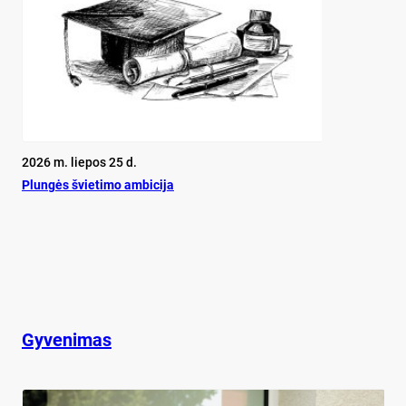
2026 m. liepos 25 d.
Plun­gės švie­ti­mo am­bi­ci­ja
Gyvenimas