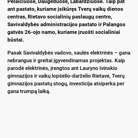
Pelaičiuose, Daugėduose, Labardžiuose. Taip pat
ant pastato, kuriame įsikūręs Tverų vaikų dienos
centras, Rietavo socialinių paslaugų centro,
Savivaldybės administracijos pastato ir Palangos
gatvės 26-ojo namo, kuriame įruošti socialiniai
būstai.
Pasak Savivaldybės vadovo, saulės elektrinės – gana
nebrangus ir greitai įgyvendinamas projektas. Kaip
parodė elektrinės, įrengtos ant Lauryno Ivinskio
gimnazijos ir vaikų lopšelio-darželio Rietave, Tverų
gimnazijos pastatų stogų, investicija atsiperka per
gana trumpą laiką.