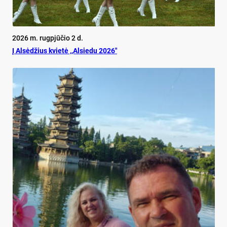
2026 m. rugpjūčio 2 d.
Į Alsėdžius kvietė ,,Alsiedu 2026″