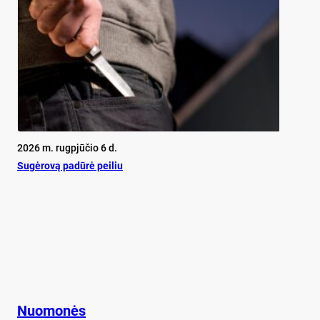
2026 m. rugpjūčio 6 d.
Su­gė­ro­vą pa­dū­rė pei­liu
Nuomonės