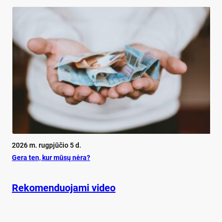
2026 m. rugpjūčio 5 d.
Ge­ra ten, kur mū­sų nė­ra?
Rekomenduojami video