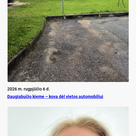
2026 m. rugpjūčio 6 d.
Dau­gia­bu­čio kie­me – ko­va dėl vie­tos au­to­mo­bi­liui