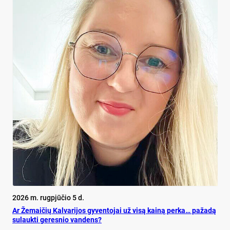
2026 m. rugpjūčio 5 d.
Ar Že­mai­čių Kal­va­ri­jos gy­ven­to­jai už vi­są kai­ną per­ka… pa­ža­dą
su­lauk­ti ge­res­nio van­dens?