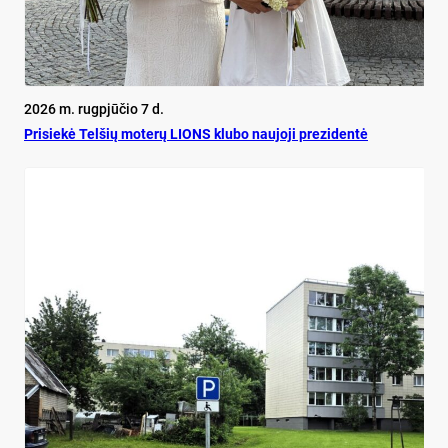
2026 m. rugpjūčio 7 d.
Pri­siekė Tel­šių mo­terų LIONS klu­bo nau­jo­ji pre­zi­dentė