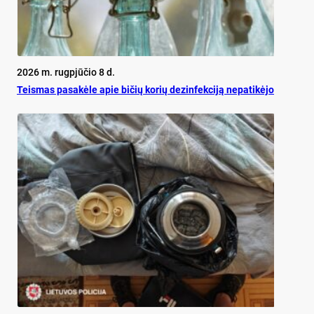
2026 m. rugpjūčio 8 d.
Teis­mas pa­sa­kė­le apie bi­čių ko­rių de­zin­fek­ci­ją ne­pa­ti­kė­jo