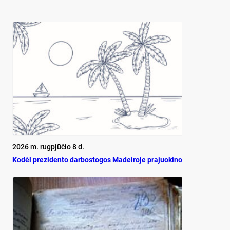
2026 m. rugpjūčio 8 d.
Ko­dėl pre­zi­den­to dar­bos­to­gos Ma­dei­ro­je pra­juo­ki­no