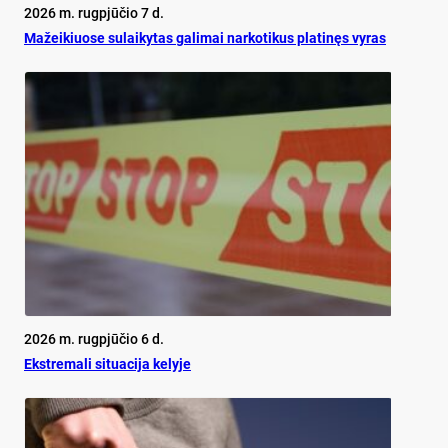
2026 m. rugpjūčio 7 d.
Mažeikiuose sulaikytas galimai narkotikus platinęs vyras
2026 m. rugpjūčio 6 d.
Ekst­re­ma­li si­tua­ci­ja ke­ly­je