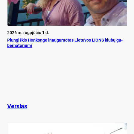
2026 m. rugpjūčio 1 d.
Plun­giš­kis Hon­kon­ge inau­gu­ruo­tas Lie­tu­vos LIONS klu­bų gu­
ber­na­to­riu­mi
Verslas