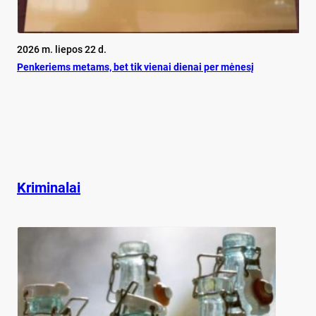
2026 m. liepos 22 d.
Pen­ke­riems me­tams, bet tik vie­nai die­nai per mė­ne­sį
Kriminalai