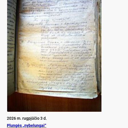
2026 m. rugpjūčio 3 d.
Plun­gės „ny­be­lun­gai“