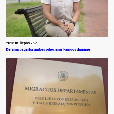
2026 m. liepos 25 d.
De­ra­ma pa­gar­ba gar­bės pi­lie­čiams kai­nuos dau­giau