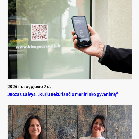
2026 m. rugpjūčio 7 d.
Juo­zas Lai­vys: „Ku­riu ne­ku­rian­čio me­ni­nin­ko gy­ve­ni­mą“