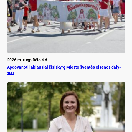
2026 m. rugpjūčio 4 d.
Ap­do­va­no­ti la­biau­siai iš­si­sky­rę Mies­to šven­tės ei­se­nos da­ly­
viai