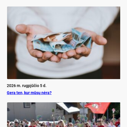
2026 m. rugpjūčio 5 d.
Ge­ra ten, kur mū­sų nė­ra?