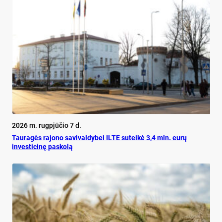
2026 m. rugpjūčio 7 d.
Tauragės rajono savivaldybei ILTE suteikė 3,4 mln. eurų
investicinę paskolą