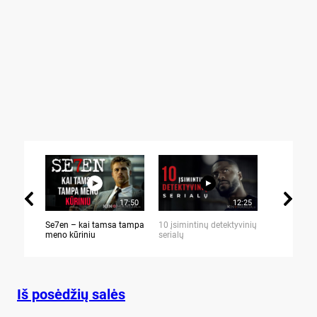
17:50
12:25
Se7en – kai tamsa tampa
10 įsimintinų detektyvinių
10 įtemptų,
meno kūriniu
serialų
stingdančių 
Iš posėdžių salės