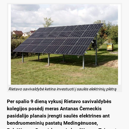
Rietavo savivaldybė ketina investuoti į saulės elektrinių plėtrą
Per spalio 9 dieną vykusį Rietavo savivaldybės
kolegijos posėdį meras Antanas Černeckis
pasidalijo planais įrengti saulės elektrines ant
bendruomeninių pastatų Medingėnuose,