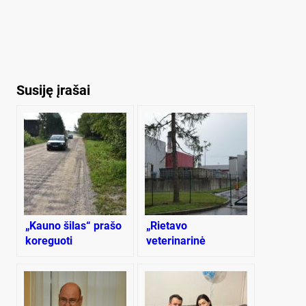
Susiję įrašai
„Kauno šilas“ prašo
„Rietavo
koreguoti
veterinarinė
prioritetinių kelių
sanitarija“ leidžiamą
sąrašą
kvapo normą viršija
iki 2,8 karto