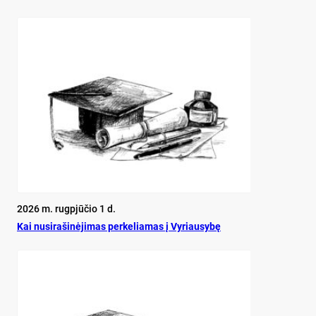
2026 m. rugpjūčio 1 d.
Kai nu­si­ra­ši­nė­ji­mas per­ke­lia­mas į Vy­riau­sy­bę