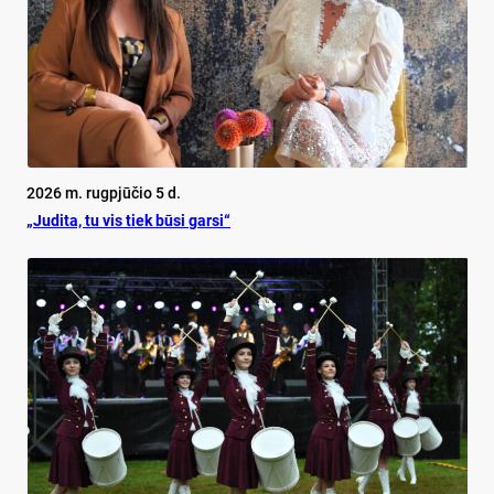
2026 m. rugpjūčio 5 d.
„Judita, tu vis tiek būsi garsi“