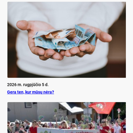
2026 m. rugpjūčio 5 d.
Ge­ra ten, kur mū­sų nė­ra?