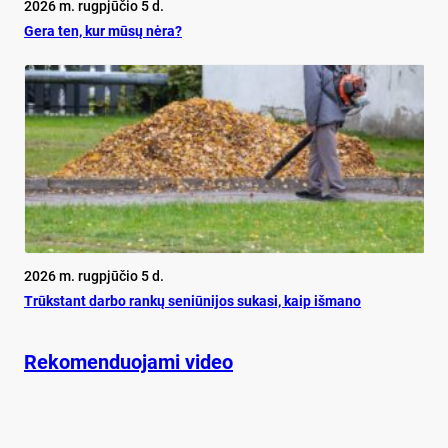
2026 m. rugpjūčio 5 d.
Ge­ra ten, kur mū­sų nė­ra?
2026 m. rugpjūčio 5 d.
Trūks­tant dar­bo ran­kų se­niū­ni­jos su­ka­si, kaip iš­ma­no
Rekomenduojami video