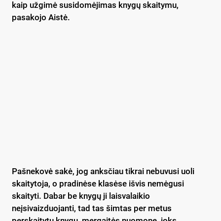
kaip užgimė susidomėjimas knygų skaitymu,
pasakojo Aistė.
Pašnekovė sakė, jog anksčiau tikrai nebuvusi uoli
skaitytoja, o pradinėse klasėse išvis nemėgusi
skaityti. Dabar be knygų ji laisvalaikio
neįsivaizduojanti, tad tas šimtas per metus
perskaitytų knygų, mergaitės nuomone, joks