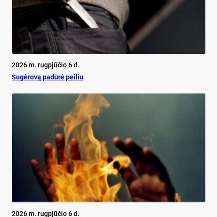
2026 m. rugpjūčio 6 d.
Su­gė­ro­vą pa­dū­rė pei­liu
2026 m. rugpjūčio 6 d.