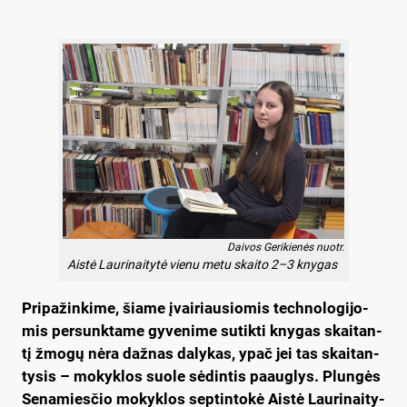
Daivos Gerikienės nuotr.
Aistė Laurinaitytė vienu metu skaito 2–3 knygas
Pri­pa­žin­ki­me, šia­me įvai­riau­sio­mis tech­no­lo­gi­jo­
mis per­sunk­ta­me gy­ve­ni­me su­tik­ti kny­gas skai­tan­
tį žmo­gų nė­ra daž­nas da­ly­kas, ypač jei tas skai­tan­
ty­sis – mo­kyk­los suo­le sė­din­tis paaug­lys. Plun­gės
Se­na­mies­čio mo­kyk­los sep­tin­to­kė Ais­tė Lau­ri­nai­ty­