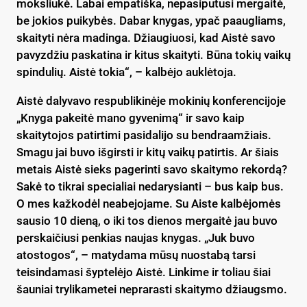
moksliukė. Labai empatiška, nepasipūtusi mergaitė,
be jokios puikybės. Dabar knygas, ypač paaugliams,
skaityti nėra madinga. Džiaugiuosi, kad Aistė savo
pavyzdžiu paskatina ir kitus skaityti. Būna tokių vaikų
spindulių. Aistė tokia“, – kalbėjo auklėtoja.
Aistė dalyvavo respublikinėje mokinių konferencijoje
„Knyga pakeitė mano gyvenimą“ ir savo kaip
skaitytojos patirtimi pasidalijo su bendraamžiais.
Smagu jai buvo išgirsti ir kitų vaikų patirtis. Ar šiais
metais Aistė sieks pagerinti savo skaitymo rekordą?
Sakė to tikrai specialiai nedarysianti – bus kaip bus.
O mes kažkodėl neabejojame. Su Aiste kalbėjomės
sausio 10 dieną, o iki tos dienos mergaitė jau buvo
perskaičiusi penkias naujas knygas. „Juk buvo
atostogos“, – matydama mūsų nuostabą tarsi
teisindamasi šyptelėjo Aistė. Linkime ir toliau šiai
šauniai trylikametei neprarasti skaitymo džiaugsmo.