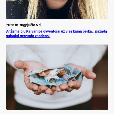
2026 m. rugpjūčio 5 d.
Ar Že­mai­čių Kal­va­ri­jos gy­ven­to­jai už vi­są kai­ną per­ka… pa­ža­dą
su­lauk­ti ge­res­nio van­dens?