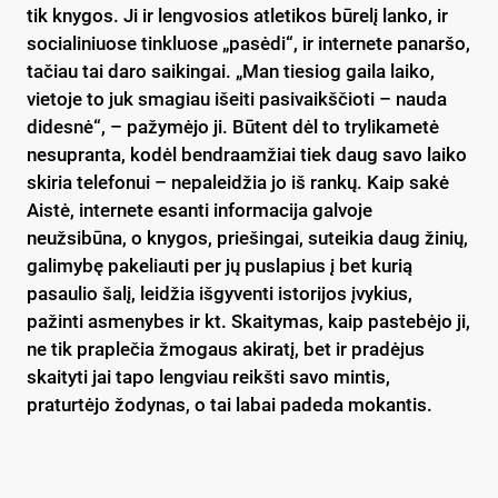
tik knygos. Ji ir lengvosios atletikos būrelį lanko, ir
socialiniuose tinkluose „pasėdi“, ir internete panaršo,
tačiau tai daro saikingai. „Man tiesiog gaila laiko,
vietoje to juk smagiau išeiti pasivaikščioti – nauda
didesnė“, – pažymėjo ji. Būtent dėl to trylikametė
nesupranta, kodėl bendraamžiai tiek daug savo laiko
skiria telefonui – nepaleidžia jo iš rankų. Kaip sakė
Aistė, internete esanti informacija galvoje
neužsibūna, o knygos, priešingai, suteikia daug žinių,
galimybę pakeliauti per jų puslapius į bet kurią
pasaulio šalį, leidžia išgyventi istorijos įvykius,
pažinti asmenybes ir kt. Skaitymas, kaip pastebėjo ji,
ne tik praplečia žmogaus akiratį, bet ir pradėjus
skaityti jai tapo lengviau reikšti savo mintis,
praturtėjo žodynas, o tai labai padeda mokantis.