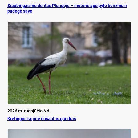
Siau­bin­gas in­ci­den­tas Plun­gė­je – mo­te­ris ap­si­py­lė ben­zi­nu ir
pa­de­gė sa­ve
2026 m. rugpjūčio 6 d.
Kretingos rajone nušautas gandras