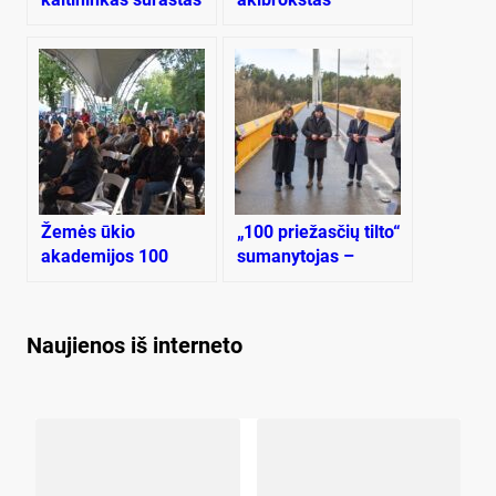
per valandą
siūloma kaina per
maža
Žemės ūkio
„100 priežasčių tilto“
akademijos 100
sumanytojas –
metų jubiliejus –
plungiškis
Plungėje
Naujienos iš interneto