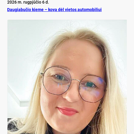
2026 m. rugpjūčio 6 d.
Dau­gia­bu­čio kie­me – ko­va dėl vie­tos au­to­mo­bi­liui