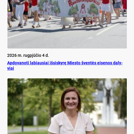
2026 m. rugpjūčio 4 d.
Ap­do­va­no­ti la­biau­siai iš­si­sky­rę Mies­to šven­tės ei­se­nos da­ly­
viai