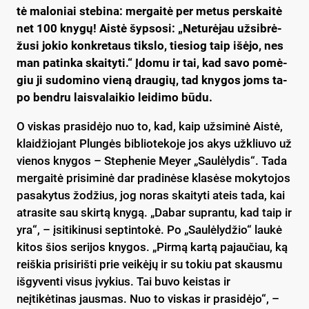
tė ma­lo­niai ste­bi­na: mer­gai­tė per me­tus per­skai­tė
net 100 kny­gų! Ais­tė šyp­so­si: „Ne­tu­rė­jau už­si­brė­
žu­si jo­kio konk­re­taus tiks­lo, tie­siog taip išė­jo, nes
man pa­tin­ka skai­ty­ti.“ Įdo­mu ir tai, kad sa­vo po­mė­
giu ji su­do­mi­no vie­ną drau­gių, tad kny­gos joms ta­
po bend­ru lais­va­lai­kio lei­di­mo bū­du.
O viskas prasidėjo nuo to, kad, kaip užsiminė Aistė,
klaidžiojant Plungės bibliotekoje jos akys užkliuvo už
vienos knygos – Stephenie Meyer „Saulėlydis“. Tada
mergaitė prisiminė dar pradinėse klasėse mokytojos
pasakytus žodžius, jog noras skaityti ateis tada, kai
atrasite sau skirtą knygą. „Dabar suprantu, kad taip ir
yra“, – įsitikinusi septintokė. Po „Saulėlydžio“ laukė
kitos šios serijos knygos. „Pirmą kartą pajaučiau, ką
reiškia prisirišti prie veikėjų ir su tokiu pat skausmu
išgyventi visus įvykius. Tai buvo keistas ir
neįtikėtinas jausmas. Nuo to viskas ir prasidėjo“, –