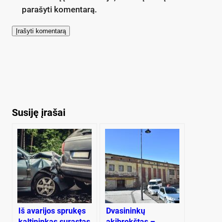
parašyti komentarą.
Susiję įrašai
Iš avarijos sprukęs
Dvasininkų
kaltininkas surastas
akibrokštas –