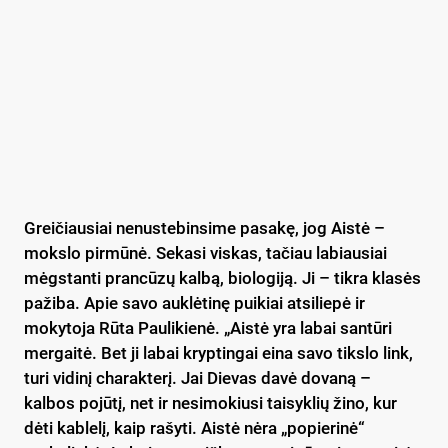
Greičiausiai nenustebinsime pasakę, jog Aistė –
mokslo pirmūnė. Sekasi viskas, tačiau labiausiai
mėgstanti prancūzų kalbą, biologiją. Ji – tikra klasės
pažiba. Apie savo auklėtinę puikiai atsiliepė ir
mokytoja Rūta Paulikienė. „Aistė yra labai santūri
mergaitė. Bet ji labai kryptingai eina savo tikslo link,
turi vidinį charakterį. Jai Dievas davė dovaną –
kalbos pojūtį, net ir nesimokiusi taisyklių žino, kur
dėti kablelį, kaip rašyti. Aistė nėra „popierinė“