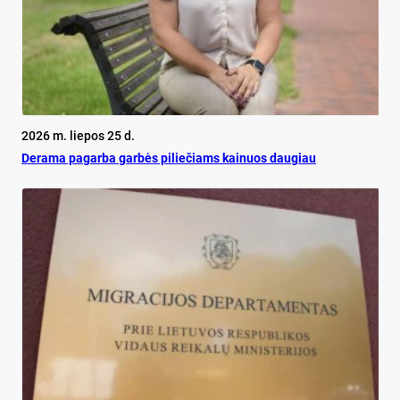
2026 m. liepos 25 d.
De­ra­ma pa­gar­ba gar­bės pi­lie­čiams kai­nuos dau­giau