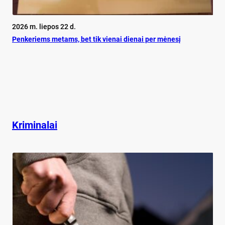
2026 m. liepos 22 d.
Pen­ke­riems me­tams, bet tik vie­nai die­nai per mė­ne­sį
Kriminalai