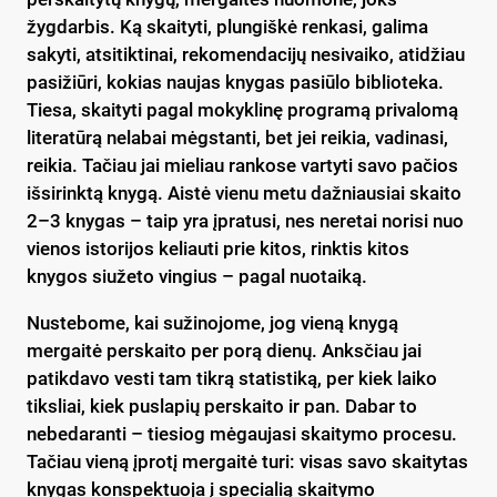
žygdarbis. Ką skaityti, plungiškė renkasi, galima
sakyti, atsitiktinai, rekomendacijų nesivaiko, atidžiau
pasižiūri, kokias naujas knygas pasiūlo biblioteka.
Tiesa, skaityti pagal mokyklinę programą privalomą
literatūrą nelabai mėgstanti, bet jei reikia, vadinasi,
reikia. Tačiau jai mieliau rankose vartyti savo pačios
išsirinktą knygą. Aistė vienu metu dažniausiai skaito
2–3 knygas – taip yra įpratusi, nes neretai norisi nuo
vienos istorijos keliauti prie kitos, rinktis kitos
knygos siužeto vingius – pagal nuotaiką.
Nustebome, kai sužinojome, jog vieną knygą
mergaitė perskaito per porą dienų. Anksčiau jai
patikdavo vesti tam tikrą statistiką, per kiek laiko
tiksliai, kiek puslapių perskaito ir pan. Dabar to
nebedaranti – tiesiog mėgaujasi skaitymo procesu.
Tačiau vieną įprotį mergaitė turi: visas savo skaitytas
knygas konspektuoja į specialią skaitymo