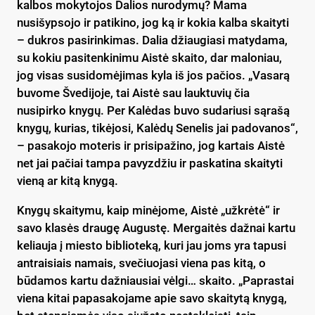
kalbos mokytojos Dalios nurodymų? Mama
nusišypsojo ir patikino, jog ką ir kokia kalba skaityti
– dukros pasirinkimas. Dalia džiaugiasi matydama,
su kokiu pasitenkinimu Aistė skaito, dar maloniau,
jog visas susidomėjimas kyla iš jos pačios. „Vasarą
buvome Švedijoje, tai Aistė sau lauktuvių čia
nusipirko knygų. Per Kalėdas buvo sudariusi sąrašą
knygų, kurias, tikėjosi, Kalėdų Senelis jai padovanos“,
– pasakojo moteris ir prisipažino, jog kartais Aistė
net jai pačiai tampa pavyzdžiu ir paskatina skaityti
vieną ar kitą knygą.
Knygų skaitymu, kaip minėjome, Aistė „užkrėtė“ ir
savo klasės draugę Augustę. Mergaitės dažnai kartu
keliauja į miesto biblioteką, kuri jau joms yra tapusi
antraisiais namais, svečiuojasi viena pas kitą, o
būdamos kartu dažniausiai vėlgi… skaito. „Paprastai
viena kitai papasakojame apie savo skaitytą knygą,