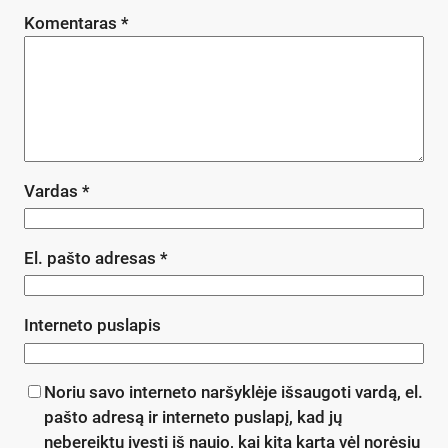
Komentaras
*
Vardas
*
El. pašto adresas
*
Interneto puslapis
Noriu savo interneto naršyklėje išsaugoti vardą, el.
pašto adresą ir interneto puslapį, kad jų
nebereiktų įvesti iš naujo, kai kitą kartą vėl norėsiu