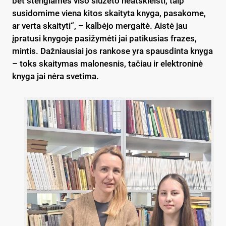
bet stengiamės viso siužeto neatskleisti, taip
susidomime viena kitos skaityta knyga, pasakome,
ar verta skaityti“, – kalbėjo mergaitė. Aistė jau
įpratusi knygoje pasižymėti jai patikusias frazes,
mintis. Dažniausiai jos rankose yra spausdinta knyga
– toks skaitymas malonesnis, tačiau ir elektroninė
knyga jai nėra svetima.