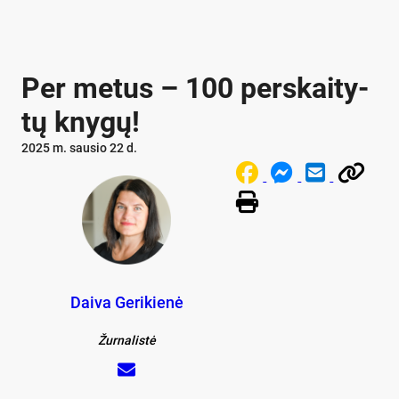
Per me­tus – 100 per­skai­ty­
tų kny­gų!
2025 m. sausio 22 d.
Daiva Gerikienė
Žurnalistė