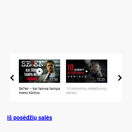
17:50
12:25
Se7en – kai tamsa tampa
10 įsimintinų detektyvinių
10 įtemptų,
meno kūriniu
serialų
stingdančių 
Iš posėdžių salės