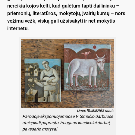
nereikia kojos kelti, kad galėtum tapti dailininku –
priemonių, literatūros, mokytojų, įvairių kursų – nors
vežimu vežk, viską gali užsisakyti ir net mokytis
internetu.
Linos RUIBIENĖS nuotr.
Parodoje eksponuojamuose V. Simučio darbuose
atsispindi paprasto žmogaus kasdieniai darbai,
pavasario motyvai