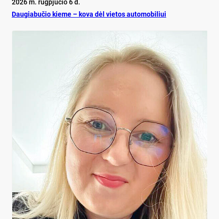
2026 m. rugpjūčio 6 d.
Dau­gia­bu­čio kie­me – ko­va dėl vie­tos au­to­mo­bi­liui