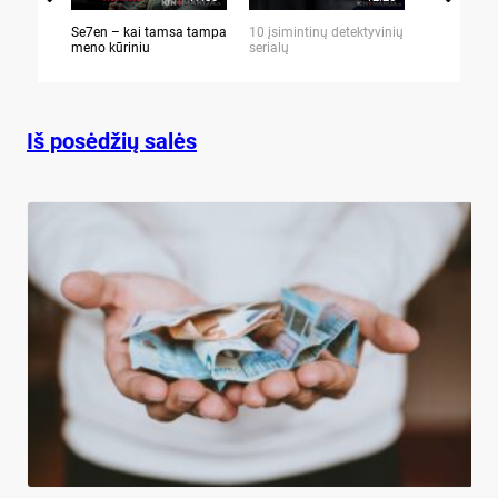
Se7en – kai tamsa tampa
10 įsimintinų detektyvinių
10 įtemptų,
meno kūriniu
serialų
stingdančių 
Iš posėdžių salės