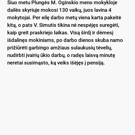
Šiuo metu Plungės M. Oginskio meno mokykloje
dailės skyriuje mokosi 130 vaikų, juos lavina 4
mokytojai. Per eilę darbo metų viena karta pakeitė
kitą, o pats V. Simutis tikina nė nespėjęs suregėti,
kaip greit praskriejo laikas. Visą širdį ir dėmesį
išdalinęs mokiniams, po darbo dienos skuba namo
prižiūrėti garbingo amžiaus sulaukusių tėvelių,
nudirbti įvairių ūkio darbų, o radęs laisvą minutę
neretai susimąsto, ką veiks išėjęs į pensiją.