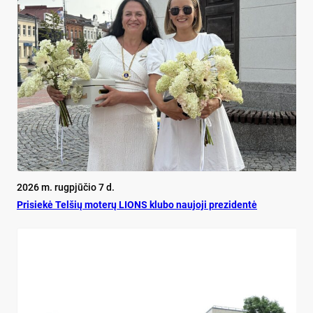
2026 m. rugpjūčio 7 d.
Pri­siekė Tel­šių mo­terų LIONS klu­bo nau­jo­ji pre­zi­dentė