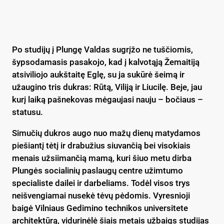
Po studijų į Plungę Valdas sugrįžo ne tuščiomis,
šypsodamasis pasakojo, kad į kalvotąją Žemaitiją
atsiviliojo aukštaitę Eglę, su ja sukūrė šeimą ir
užaugino tris dukras: Rūtą, Viliją ir Liucilę. Beje, jau
kurį laiką pašnekovas mėgaujasi nauju – bočiaus –
statusu.
Simučių dukros augo nuo mažų dienų matydamos
piešiantį tėtį ir drabužius siuvančią bei visokiais
menais užsiimančią mamą, kuri šiuo metu dirba
Plungės socialinių paslaugų centre užimtumo
specialiste dailei ir darbeliams. Todėl visos trys
neišvengiamai nusekė tėvų pėdomis. Vyresnioji
baigė Vilniaus Gedimino technikos universitete
architektūrą, vidurinėlė šiais metais užbaigs studijas