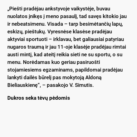
„Piešti pradėjau ankstyvoje vaikystėje, buvau
nuolatos įnikęs į meno pasaulį, tad savęs kitokio jau
ir nebeatsimenu. Visada – tarp besimėtančių lapų,
eskizų, pieštukų. Vyresnėse klasėse pradėjau
aktyviai sportuoti – irklavau, bet galiausiai patyriau
nugaros traumą ir jau 11-oje klasėje pradėjau rimtai
austi mintį, kad ateitį reikia sieti ne su sportu, o su
menu. Norėdamas kuo geriau pasiruošti
stojamiesiems egzaminams, papildomai pradėjau
lankyti dailės būrelį pas mokytoją Aldoną
Bieliauskienę“, – pasakojo V. Simutis.
Dukros seka tėvų pėdomis