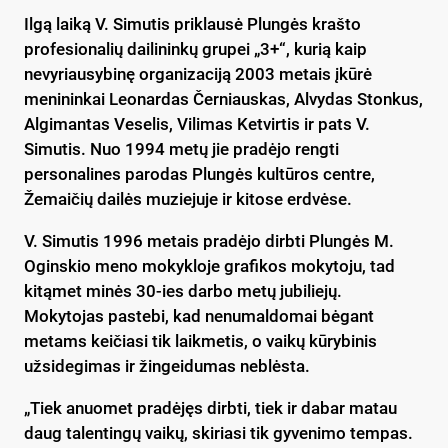
Ilgą laiką V. Simutis priklausė Plungės krašto
profesionalių dailininkų grupei „3+“, kurią kaip
nevyriausybinę organizaciją 2003 metais įkūrė
menininkai Leonardas Černiauskas, Alvydas Stonkus,
Algimantas Veselis, Vilimas Ketvirtis ir pats V.
Simutis. Nuo 1994 metų jie pradėjo rengti
personalines parodas Plungės kultūros centre,
Žemaičių dailės muziejuje ir kitose erdvėse.
V. Simutis 1996 metais pradėjo dirbti Plungės M.
Oginskio meno mokykloje grafikos mokytoju, tad
kitąmet minės 30-ies darbo metų jubiliejų.
Mokytojas pastebi, kad nenumaldomai bėgant
metams keičiasi tik laikmetis, o vaikų kūrybinis
užsidegimas ir žingeidumas neblėsta.
„Tiek anuomet pradėjęs dirbti, tiek ir dabar matau
daug talentingų vaikų, skiriasi tik gyvenimo tempas.