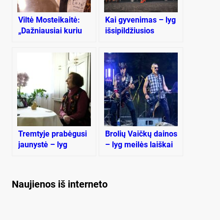
Viltė Mosteikaitė:
Kai gyvenimas – lyg
„Dažniausiai kuriu
išsipildžiusios
dėl savęs – juk ten
svajonės istorija
mano emocijos, ten
mano sielos dalelė“
Tremtyje prabėgusi
Brolių Vaičkų dainos
jaunystė – lyg
– lyg meilės laiškai
blogas sapnas
gimtajam kraštui
Naujienos iš interneto