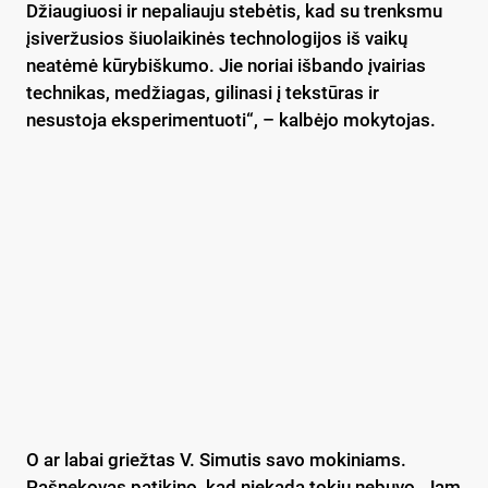
Džiaugiuosi ir nepaliauju stebėtis, kad su trenksmu
įsiveržusios šiuolaikinės technologijos iš vaikų
neatėmė kūrybiškumo. Jie noriai išbando įvairias
technikas, medžiagas, gilinasi į tekstūras ir
nesustoja eksperimentuoti“, – kalbėjo mokytojas.
O ar labai griežtas V. Simutis savo mokiniams.
Pašnekovas patikino, kad niekada tokiu nebuvo. Jam