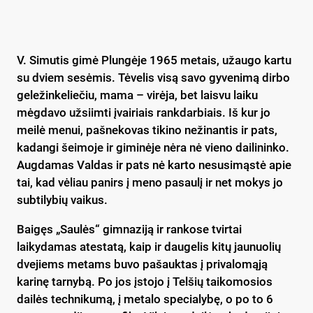
V. Simutis gimė Plungėje 1965 metais, užaugo kartu
su dviem sesėmis. Tėvelis visą savo gyvenimą dirbo
geležinkeliečiu, mama – virėja, bet laisvu laiku
mėgdavo užsiimti įvairiais rankdarbiais. Iš kur jo
meilė menui, pašnekovas tikino nežinantis ir pats,
kadangi šeimoje ir giminėje nėra nė vieno dailininko.
Augdamas Valdas ir pats nė karto nesusimąstė apie
tai, kad vėliau panirs į meno pasaulį ir net mokys jo
subtilybių vaikus.
Baigęs „Saulės“ gimnaziją ir rankose tvirtai
laikydamas atestatą, kaip ir daugelis kitų jaunuolių
dvejiems metams buvo pašauktas į privalomąją
karinę tarnybą. Po jos įstojo į Telšių taikomosios
dailės technikumą, į metalo specialybę, o po to 6