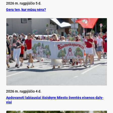
2026 m. rugpjūčio 5 d.
Ge­ra ten, kur mū­sų nė­ra?
2026 m. rugpjūčio 4 d.
Ap­do­va­no­ti la­biau­siai iš­si­sky­rę Mies­to šven­tės ei­se­nos da­ly­
viai