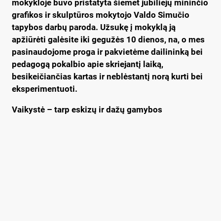
mokykloje buvo pristatyta šiemet jubiliejų mininčio
grafikos ir skulptūros mokytojo Valdo Simučio
tapybos darbų paroda. Užsukę į mokyklą ją
apžiūrėti galėsite iki gegužės 10 dienos, na, o mes
pasinaudojome proga ir pakvietėme dailininką bei
pedagogą pokalbio apie skriejantį laiką,
besikeičiančias kartas ir neblėstantį norą kurti bei
eksperimentuoti.
Vaikystė – tarp eskizų ir dažų gamybos