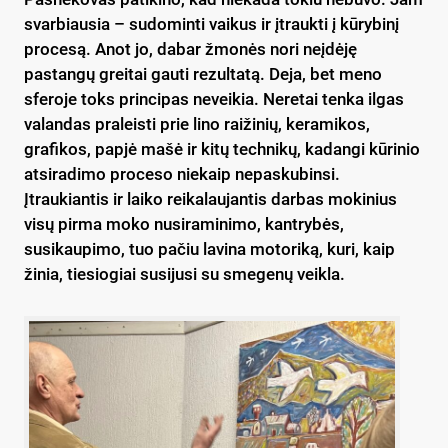
svarbiausia – sudominti vaikus ir įtraukti į kūrybinį
procesą. Anot jo, dabar žmonės nori neįdėję
pastangų greitai gauti rezultatą. Deja, bet meno
sferoje toks principas neveikia. Neretai tenka ilgas
valandas praleisti prie lino raižinių, keramikos,
grafikos, papjė mašė ir kitų technikų, kadangi kūrinio
atsiradimo proceso niekaip nepaskubinsi.
Įtraukiantis ir laiko reikalaujantis darbas mokinius
visų pirma moko nusiraminimo, kantrybės,
susikaupimo, tuo pačiu lavina motoriką, kuri, kaip
žinia, tiesiogiai susijusi su smegenų veikla.