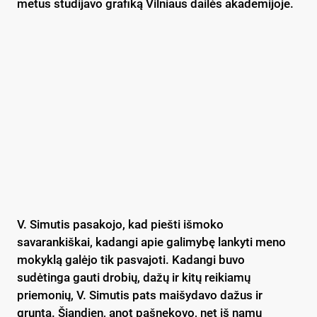
metus studijavo grafiką Vilniaus dailės akademijoje.
V. Simutis pasakojo, kad piešti išmoko
savarankiškai, kadangi apie galimybę lankyti meno
mokyklą galėjo tik pasvajoti. Kadangi buvo
sudėtinga gauti drobių, dažų ir kitų reikiamų
priemonių, V. Simutis pats maišydavo dažus ir
gruntą. Šiandien, anot pašnekovo, net iš namų