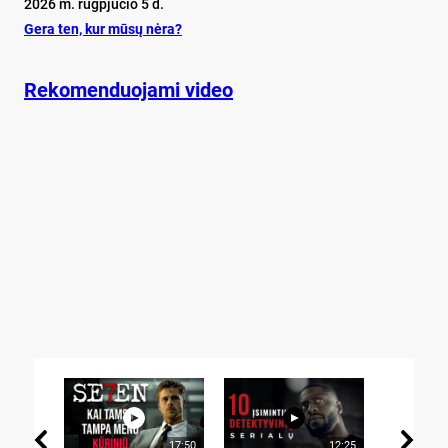
2026 m. rugpjūčio 5 d.
Ge­ra ten, kur mū­sų nė­ra?
Rekomenduojami video
17:50
12:25