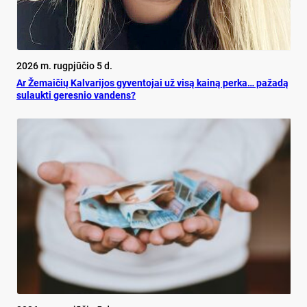
2026 m. rugpjūčio 5 d.
Ar Že­mai­čių Kal­va­ri­jos gy­ven­to­jai už vi­są kai­ną per­ka… pa­ža­dą
su­lauk­ti ge­res­nio van­dens?