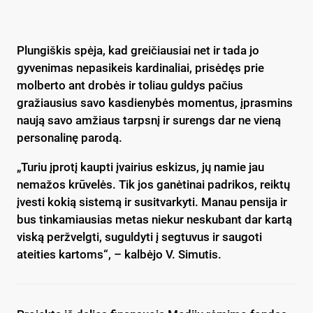
Plungiškis spėja, kad greičiausiai net ir tada jo
gyvenimas nepasikeis kardinaliai, prisėdęs prie
molberto ant drobės ir toliau guldys pačius
gražiausius savo kasdienybės momentus, įprasmins
naują savo amžiaus tarpsnį ir surengs dar ne vieną
personalinę parodą.
„Turiu įprotį kaupti įvairius eskizus, jų namie jau
nemažos krūvelės. Tik jos ganėtinai padrikos, reiktų
įvesti kokią sistemą ir susitvarkyti. Manau pensija ir
bus tinkamiausias metas niekur neskubant dar kartą
viską peržvelgti, suguldyti į segtuvus ir saugoti
ateities kartoms“, – kalbėjo V. Simutis.