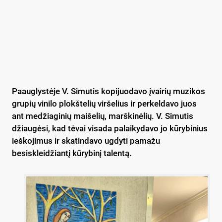
Paauglystėje V. Simutis kopijuodavo įvairių muzikos
grupių vinilo plokštelių viršelius ir perkeldavo juos
ant medžiaginių maišelių, marškinėlių. V. Simutis
džiaugėsi, kad tėvai visada palaikydavo jo kūrybinius
ieškojimus ir skatindavo ugdyti pamažu
besiskleidžiantį kūrybinį talentą.