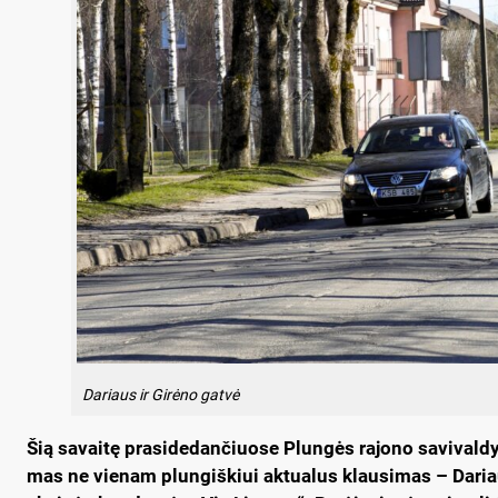
Dariaus ir Girėno gatvė
Šią sa­vai­tę pra­si­de­dan­čiuo­se Plun­gės ra­jo­no sa­vi­val­
mas ne vie­nam plun­giš­kiui ak­tua­lus klau­si­mas – Da­riaus