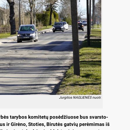
Jurgitos NAGLIENĖS nuotr.
dy­bės ta­ry­bos ko­mi­te­tų po­sė­džiuo­se bus svars­to­
 ir Gi­rė­no, Sto­ties, Bi­ru­tės gat­vių pe­rė­mi­mas iš