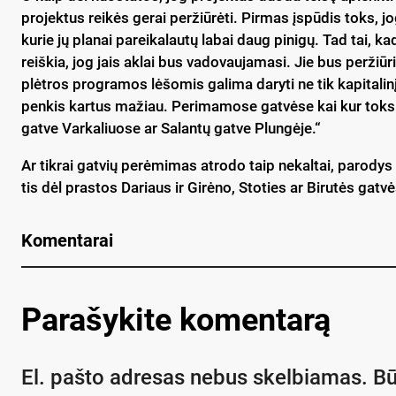
pro­jek­tus rei­kės ge­rai per­žiū­rė­ti. Pir­mas įspū­dis toks, jo
ku­rie jų pla­nai pa­rei­ka­lau­tų la­bai daug pi­ni­gų. Tad tai, ka
reiš­kia, jog jais ak­lai bus va­do­vau­ja­ma­si. Jie bus per­žiū­ri
plėt­ros pro­gra­mos lė­šo­mis ga­li­ma da­ry­ti ne tik ka­pi­ta­li­n
pen­kis kar­tus ma­žiau. Pe­ri­ma­mo­se gat­vė­se kai kur toks v
gat­ve Var­ka­liuo­se ar Sa­lan­tų gat­ve Plun­gė­je.“
Ar tik­rai gat­vių pe­rė­mi­mas at­ro­do taip ne­kal­tai, pa­ro­dy
tis dėl pra­stos Da­riaus ir Gi­rė­no, Sto­ties ar Bi­ru­tės gat­vė
Komentarai
Parašykite komentarą
El. pašto adresas nebus skelbiamas.
Bū