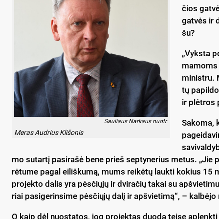
čios gat­vė
gat­vės ir 
šu?
„Vyks­ta po
ma­moms ga
mi­nist­ru.
tų pa­pil­do
ir plėt­ros
Sauliaus Narkaus nuotr.
Sa­ko­ma, ka
Meras Audrius Klišonis
pa­gei­da­vi
sa­vi­val­dy
mo su­tar­tį pa­si­ra­šė be­ne prieš sep­ty­ne­rius me­tus. „Jie pa
rė­tu­me pa­gal ei­liš­ku­mą, mums rei­kė­tų lauk­ti ko­kius 15 me
pro­jek­to da­lis yra pės­čių­jų ir dvi­ra­čių ta­kai su ap­švie­ti
riai pa­si­ge­rin­si­me pės­čių­jų da­lį ir ap­švie­ti­mą“, – kal­bė­jo
O kaip dėl nuo­sta­tos, jog pro­jek­tas duo­da tei­sę ap­lenk­ti