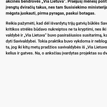
ak­ci­nės bend­ro­vės „Via Lie­tu­va“. Praė­ju­sį mė­ne­sį po­li­t
įreng­tų dvi­ra­čių ta­kus, nes tam Su­si­sie­ki­mo mi­nis­te­ri­
mėgs­ta juo­kau­ti, pir­ma py­ra­gas, pa­skui bo­ta­gas.
Rei­kia pa­žy­mė­ti, kad dėl iš­var­dy­tų tri­jų gat­vių būk­lės Sa­
kri­ti­kos strė­lės bū­da­vo nu­kreip­tos ne ta kryp­ti­mi, nes iki
val­dy­bė ir „Via Lie­tu­va“ bu­vo pa­si­ra­šiu­sios su­si­ta­ri­mą,
dy­ti Sa­vi­val­dy­bei. To­kia pra­kti­ka bu­vo vyk­do­ma ir ne­blo­g
ta, jog iki ki­tų me­tų pra­džios sa­vi­val­dy­bės iš „Via Lie­tu­v
ke­lius ir gat­ves. Na, o anks­čiau įvar­dy­tas pro­jek­tas su dvi­