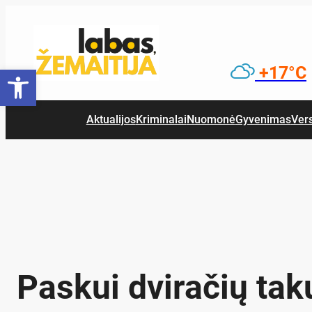
Eiti
prie
turinio
Open toolbar
+17°C
Aktualijos
Kriminalai
Nuomonė
Gyvenimas
Ver
Pas­kui dvi­ra­čių ta­ku