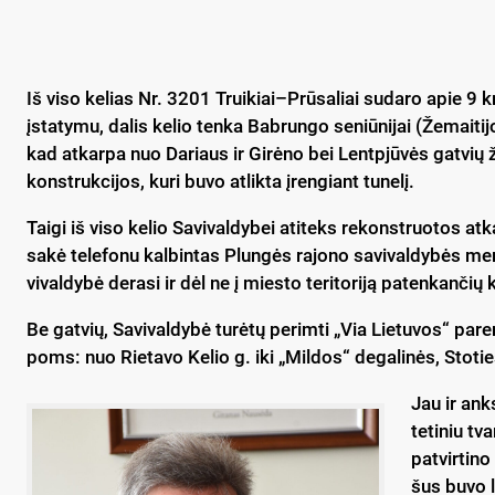
Iš vi­so ke­lias Nr. 3201 Truikiai–Prūsaliai su­da­ro apie 9 km
įsta­ty­mu, da­lis ke­lio ten­ka Bab­run­go se­niū­ni­jai (Že­mai­ti
kad at­kar­pa nuo Da­riaus ir Gi­rė­no bei Lentp­jū­vės gat­vių ž
konst­ruk­ci­jos, ku­ri bu­vo at­lik­ta įren­giant tu­ne­lį.
Tai­gi iš vi­so ke­lio Sa­vi­val­dy­bei ati­teks re­konst­ruo­tos at
sa­kė te­le­fo­nu kal­bin­tas Plun­gės ra­jo­no sa­vi­val­dy­bės me­
vi­val­dy­bė de­ra­si ir dėl ne į mies­to te­ri­to­ri­ją pa­ten­kan­čių
Be gat­vių, Sa­vi­val­dy­bė tu­rė­tų pe­rim­ti „Via Lie­tu­vos“ pa­
poms: nuo Rie­ta­vo Ke­lio g. iki „Mil­dos“ de­ga­li­nės, Sto­ties
Jau ir anks
te­ti­niu tva
pa­tvir­ti­n
šus bu­vo la