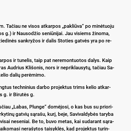
. Ta­čiau ne vi­sos at­kar­pos „pa­kliū­va“ po mi­nė­tuo­ju
­jos g.) ir Nau­so­džio se­niū­ni­jai. Jau vi­siems ži­no­ma,
ie­di­nės san­kry­žos ir da­lis Sto­ties gat­vės yra po re­
­kar­pos ir tu­ne­lis, taip pat ne­re­mon­tuo­tos da­lys. Kaip
ras Aud­rius Kli­šo­nis, nors ir ne­prik­lau­sy­tų, ta­čiau Sa­
 ke­lio da­lių pe­rė­mi­mo.
reng­tus tech­ni­nius dar­bo pro­jek­tus trims ke­lio at­kar­
 g. ir Bi­ru­tės g.
­čiau „Labas, Plun­ge“ do­mė­jo­si, o kas bus su prio­ri­
r­ky­ti­nų gat­vių są­ra­šu, ku­rį, be­je, Sa­vi­val­dy­bės ta­ry­ba
o vi­sai ne­se­niai. Be to, bu­vo me­tas, kai su­da­rant są­ra­
i­ko­ma­si ne­ra­šy­tos tai­syk­lės, kad pro­jek­tus tu­rin­