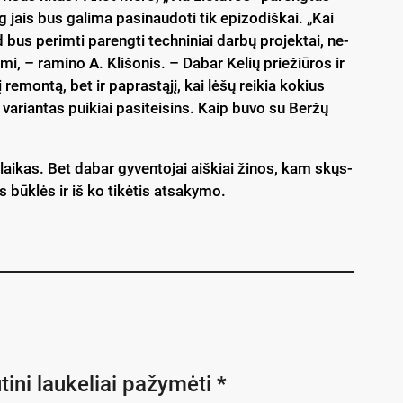
g jais bus ga­li­ma pa­si­nau­do­ti tik epi­zo­diš­kai. „Kai
d bus pe­rim­ti pa­reng­ti tech­ni­niai dar­bų pro­jek­tai, ne­
­mi, – ra­mi­no A. Kli­šo­nis. – Da­bar Ke­lių prie­žiū­ros ir
į re­mon­tą, bet ir pa­pras­tą­jį, kai lė­šų rei­kia ko­kius
a­rian­tas pui­kiai pa­si­tei­sins. Kaip bu­vo su Ber­žų
s lai­kas. Bet da­bar gy­ven­to­jai aiš­kiai ži­nos, kam skųs­
s būk­lės ir iš ko ti­kė­tis at­sa­ky­mo.
tini laukeliai pažymėti
*