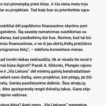
s tu­ri pir­me­ny­bę prieš ki­tas. Ir čia vie­nu me­tu trys
dar su pro­jek­tais. Tad kaip bus su prio­ri­te­ti­niu są­ra­
­sė­džiai dėl pa­pil­do­mo fi­nan­sa­vi­mo sky­ri­mo pe­ri­
t­vėms. Šią sa­vai­tę nu­ma­to­mas su­si­ti­ki­mas su
 Ma­nau, kad pa­si­kei­ti­mų dar bus. No­ri­me, kad tai bū­
­mas fi­nan­sa­vi­mas, o ne iš jau skir­tų Ke­lių prie­žiū­ros
 pro­gra­mos lė­šų“, – te­le­fo­nu ko­men­ta­vo me­ras.
d no­rė­ti nie­kas ne­drau­džia, tik ar vi­sa­da tie no­rai ir
­mai bū­na iš­girs­ti? Pa­sak A. Kli­šo­nio, Plun­gės ra­jo­no
­bė ir „Via Lie­tu­va“ dėl mi­ni­mų gat­vių bend­ra­dar­bia­vi­
­da­rė sa­vo dar­bą, sa­vo pro­jek­tus, bet pi­ni­gų, jei žiū­
­tų. Ge­riau pa­si­da­ry­si­me da­li­mis. Šiuo at­ve­ju jų
­mu. Mes ap­si­spren­dę reng­ti dvi­ra­čių ta­kus. Ga­na stip­
 ra­jo­no va­do­vas.
 vi­sus ki­tus? Anot me­ro, „Via Lie­tu­vos“ pa­reng­tus