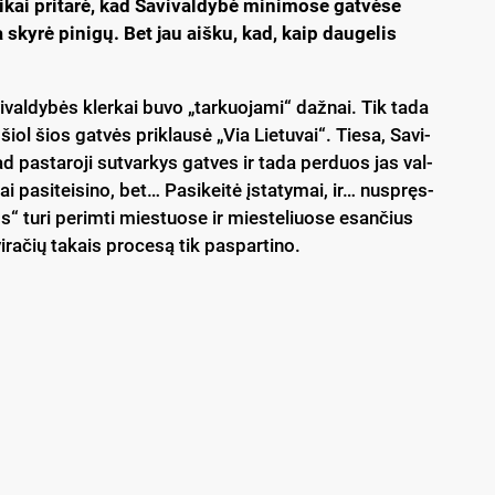
i­kai pri­ta­rė, kad Sa­vi­val­dy­bė mi­ni­mo­se gat­vė­se
ja sky­rė pi­ni­gų. Bet jau aiš­ku, kad, kaip dau­ge­lis
vi­val­dy­bės kler­kai bu­vo „tar­kuo­ja­mi“ daž­nai. Tik ta­da
 šiol šios gat­vės pri­klau­sė „Via Lie­tu­vai“. Tie­sa, Sa­vi­
 kad pa­sta­ro­ji su­tvar­kys gat­ves ir ta­da per­duos jas val­
ai pa­si­tei­si­no, bet… Pa­si­kei­tė įsta­ty­mai, ir… nu­spręs­
os“ tu­ri pe­rim­ti mies­tuo­se ir mies­te­liuo­se esan­čius
ra­čių ta­kais pro­ce­są tik pa­spar­ti­no.