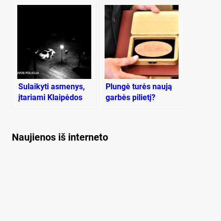
gale
ugdymo proceso
metu
Sulaikyti asmenys,
Plungė turės naują
įtariami Klaipėdos
garbės pilietį?
apskrityje galimai
pavogę 8
automobilius
Naujienos iš interneto