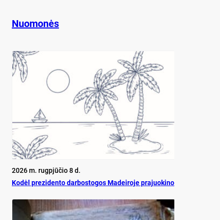
Nuomonės
2026 m. rugpjūčio 8 d.
Ko­dėl pre­zi­den­to dar­bos­to­gos Ma­dei­ro­je pra­juo­ki­no