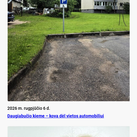
2026 m. rugpjūčio 6 d.
Dau­gia­bu­čio kie­me – ko­va dėl vie­tos au­to­mo­bi­liui