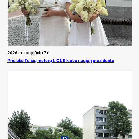
2026 m. rugpjūčio 7 d.
Pri­siekė Tel­šių mo­terų LIONS klu­bo nau­jo­ji pre­zi­dentė