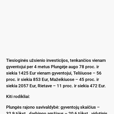
Tiesioginės užsienio investicijos, tenkančios vienam
gyventojui per 4 metus Plungėje augo 78 proc. ir
siekia 1425 Eur vienam gyventojui, Telšiuose – 56
proc. ir siekia 853 Eur, Mažeikiuose – 45 proc. ir
siekia 2057 Eur, Rietave – 11 proc. ir siekia 472 Eur.
Kiti rodikliai:
Plungės rajono savivaldybė: gyventojų skaičius –
32,9 tūkst., darbingo amžiaus – 20,6 tūkst., vidutinis