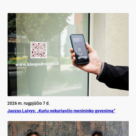
2026 m. rugpjūčio 7 d.
Juo­zas Lai­vys: „Ku­riu ne­ku­rian­čio me­ni­nin­ko gy­ve­ni­mą“