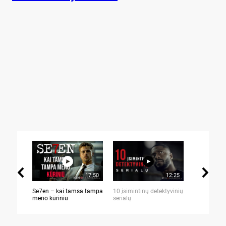
17:50
12:25
Se7en – kai tamsa tampa
10 įsimintinų detektyvinių
10 įtemptų,
meno kūriniu
serialų
stingdančių 