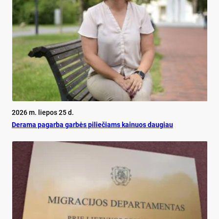
2026 m. liepos 25 d.
De­ra­ma pa­gar­ba gar­bės pi­lie­čiams kai­nuos dau­giau