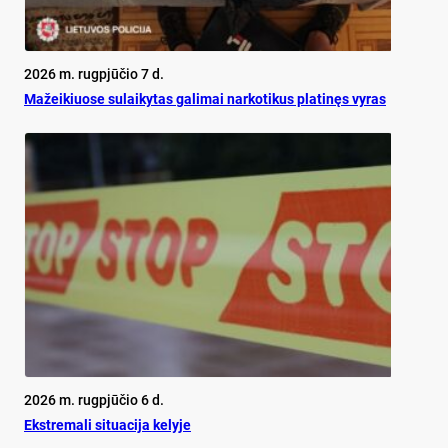
2026 m. rugpjūčio 7 d.
Mažeikiuose sulaikytas galimai narkotikus platinęs vyras
2026 m. rugpjūčio 6 d.
Ekst­re­ma­li si­tua­ci­ja ke­ly­je