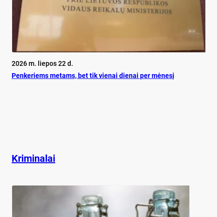
2026 m. liepos 22 d.
Pen­ke­riems me­tams, bet tik vie­nai die­nai per mė­ne­sį
Kriminalai