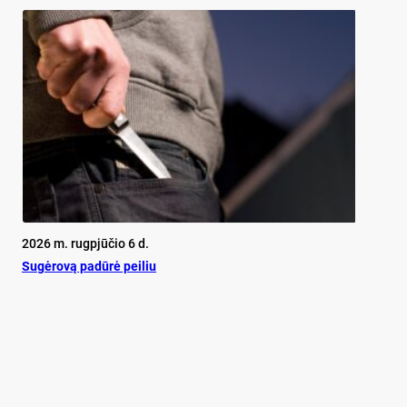
2026 m. rugpjūčio 6 d.
Su­gė­ro­vą pa­dū­rė pei­liu