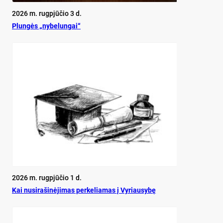
2026 m. rugpjūčio 3 d.
Plun­gės „ny­be­lun­gai“
2026 m. rugpjūčio 1 d.
Kai nu­si­ra­ši­nė­ji­mas per­ke­lia­mas į Vy­riau­sy­bę