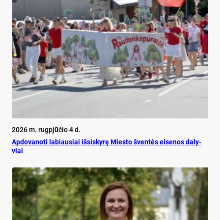
2026 m. rugpjūčio 4 d.
Ap­do­va­no­ti la­biau­siai iš­si­sky­rę Mies­to šven­tės ei­se­nos da­ly­
viai