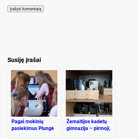
Susiję įrašai
Pagal mokinių
Žemaitijos kadetų
pasiekimus Plungė
gimnazija – pirmoji,
vidury, Rietavas –
atsisakiusi telefonų