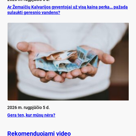
Ar Že­mai­čių Kal­va­ri­jos gy­ven­to­jai už vi­są kai­ną per­ka… pa­ža­dą
su­lauk­ti ge­res­nio van­dens?
2026 m. rugpjūčio 5 d.
Ge­ra ten, kur mū­sų nė­ra?
Rekomenduojami video