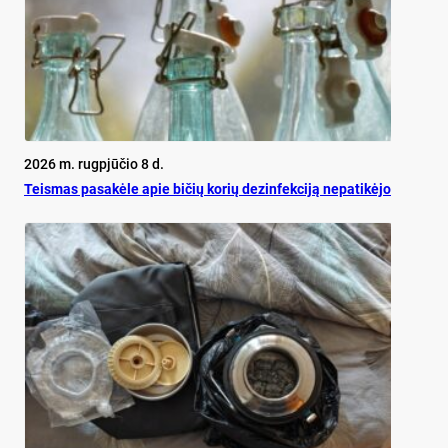
2026 m. rugpjūčio 8 d.
Teis­mas pa­sa­kė­le apie bi­čių ko­rių de­zin­fek­ci­ją ne­pa­ti­kė­jo