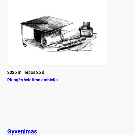
2026 m. liepos 25 d.
Plun­gės švie­ti­mo am­bi­ci­ja
Gyvenimas