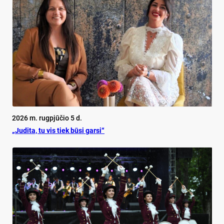
2026 m. rugpjūčio 5 d.
„Judita, tu vis tiek būsi garsi“