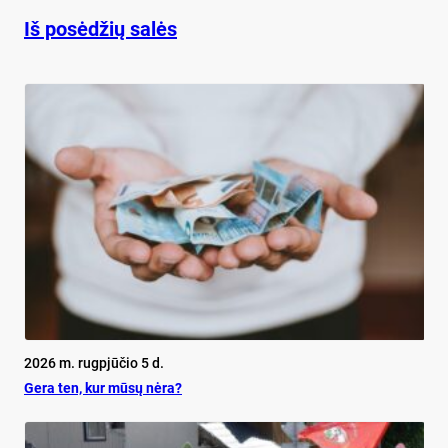
Iš posėdžių salės
2026 m. rugpjūčio 5 d.
Ge­ra ten, kur mū­sų nė­ra?