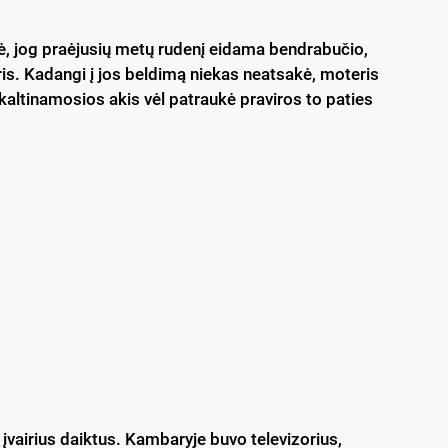
gė, jog praėjusių metų rudenį eidama bendrabučio,
is. Kadangi į jos beldimą niekas neatsakė, moteris
ų kaltinamosios akis vėl patraukė praviros to paties
įvairius daiktus. Kambaryje buvo televizorius,