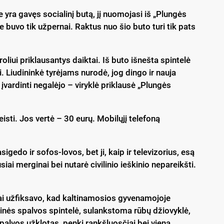
yra gavęs socialinį butą, jį nuomojasi iš „Plungės
 buvo tik užpernai. Raktus nuo šio buto turi tik pats
oliui priklausantys daiktai. Iš buto išnešta spintelė
. Liudininkė tyrėjams nurodė, jog dingo ir nauja
 įvardinti negalėjo – viryklė priklausė „Plungės
isti. Jos vertė – 30 eurų. Mobilųjį telefoną
sigedo ir sofos-lovos, bet ji, kaip ir televizorius, esą
siai merginai bei nutarė civilinio ieškinio nepareikšti.
ai užfiksavo, kad kaltinamosios gyvenamojoje
ėlinės spalvos spintelė, sulankstoma rūbų džiovyklė,
palvos užklotas, penki rankšluosčiai bei viena