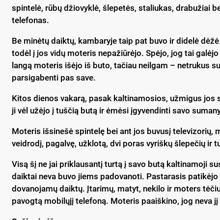
spintelė, rūbų džiovyklė, šlepetės, staliukas, drabužiai 
telefonas.
Be minėtų daiktų, kambaryje taip pat buvo ir didelė dėžė
todėl į jos vidų moteris nepažiūrėjo. Spėjo, jog tai galėjo
langą moteris išėjo iš buto, tačiau neilgam – netrukus s
parsigabenti pas save.
Kitos dienos vakarą, pasak kaltinamosios, užmigus jos
ji vėl užėjo į tuščią butą ir ėmėsi įgyvendinti savo suma
Moteris išsinešė spintelę bei ant jos buvusį televizorių,
veidrodį, pagalvę, užklotą, dvi poras vyriškų šlepečių ir 
Visą šį ne jai priklausantį turtą į savo butą kaltinamoji s
daiktai neva buvo jiems padovanoti. Pastarasis patikėjo ši
dovanojamų daiktų. Įtarimų, matyt, nekilo ir moters tėčiu
pavogtą mobilųjį telefoną. Moteris paaiškino, jog neva jį