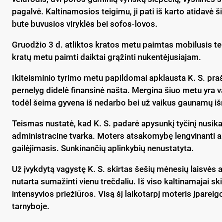
pagalvė. Kaltinamosios teigimu, ji pati iš karto atidavė
bute buvusios viryklės bei sofos-lovos.
Gruodžio 3 d. atliktos kratos metu paimtas mobilusis tel
kratų metu paimti daiktai grąžinti nukentėjusiajam.
Ikiteisminio tyrimo metu papildomai apklausta K. S. prašė
pernelyg didelė finansinė našta. Mergina šiuo metu yra v
todėl šeima gyvena iš nedarbo bei už vaikus gaunamų i
Teismas nustatė, kad K. S. padarė apysunkį tyčinį nusika
administracine tvarka. Moters atsakomybę lengvinanti a
gailėjimasis. Sunkinančių aplinkybių nenustatyta.
Už įvykdytą vagystę K. S. skirtas šešių mėnesių laisvės 
nutarta sumažinti vienu trečdaliu. Iš viso kaltinamajai s
intensyvios priežiūros. Visą šį laikotarpį moteris įparei
tarnyboje.