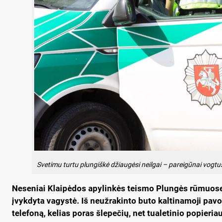
Svetimu turtu plungiškė džiaugėsi neilgai – pareigūnai vogtus
Neseniai Klaipėdos apylinkės teismo Plungės rūmuose 
įvykdyta vagystė. Iš neužrakinto buto kaltinamoji pavog
telefoną, kelias poras šlepečių, net tualetinio popieri