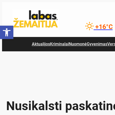
Eiti
prie
turinio
Open toolbar
+16°C
Aktualijos
Kriminalai
Nuomonė
Gyvenimas
Ver
Nusikalsti paskatin