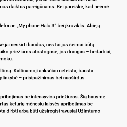
 šiuos daiktus pareigūnams. Bei pareiškė, kad neėmė
efonas „My phone Halo 3“ bei įkroviklis. Abiejų
 jai neskirti baudos, nes tai jos šeimai būtų
aiko priežiūros atostogose, jos draugas – bedarbiai,
šmokų.
ltimą. Kaltinamoji anksčiau neteista, bausta
plinkybė – prisipažinimas bei nuoširdus
apribojimas be intensyvios priežiūros. Šią bausmę
kirtas keturių mėnesių laisvės apribojimas be
gota dirbti arba būti užsiregistravusiai Užimtumo