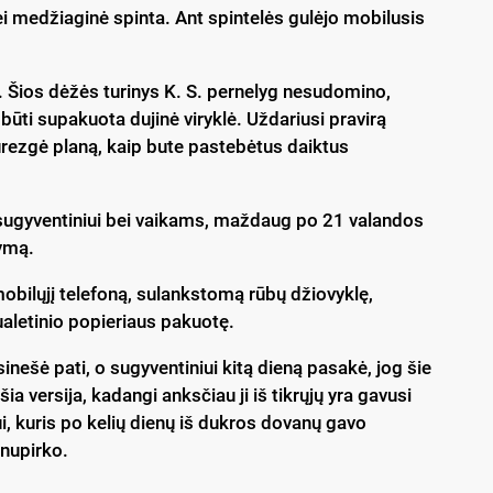
bei medžiaginė spinta. Ant spintelės gulėjo mobilusis
. Šios dėžės turinys K. S. pernelyg nesudomino,
 būti supakuota dujinė viryklė. Uždariusi pravirą
urezgė planą, kaip bute pastebėtus daiktus
 sugyventiniui bei vaikams, maždaug po 21 valandos
nymą.
 mobilųjį telefoną, sulankstomą rūbų džiovyklę,
tualetinio popieriaus pakuotę.
usinešė pati, o sugyventiniui kitą dieną pasakė, jog šie
a versija, kadangi anksčiau ji iš tikrųjų yra gavusi
i, kuris po kelių dienų iš dukros dovanų gavo
 nupirko.