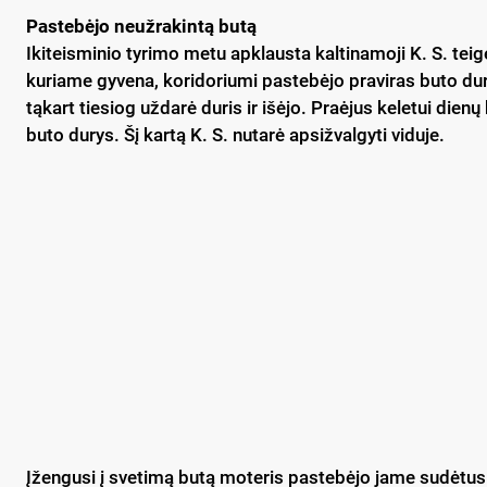
Pastebėjo neužrakintą butą
Ikiteisminio tyrimo metu apklausta kaltinamoji K. S. tei
kuriame gyvena, koridoriumi pastebėjo praviras buto dur
tąkart tiesiog uždarė duris ir išėjo. Praėjus keletui dien
buto durys. Šį kartą K. S. nutarė apsižvalgyti viduje.
Įžengusi į svetimą butą moteris pastebėjo jame sudėtus 