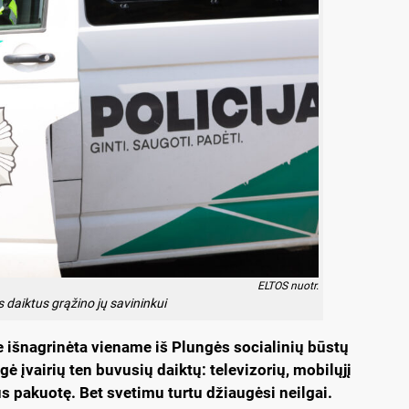
ELTOS nuotr.
 daiktus grąžino jų savininkui
išnagrinėta viename iš Plungės socialinių būstų
ė įvairių ten buvusių daiktų: televizorių, mobilųjį
aus pakuotę. Bet svetimu turtu džiaugėsi neilgai.