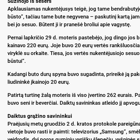
Sužinojo iš sesers
Apklausiamas nukentėjusys teigė, jog tame bendrabutyje 
būsto“, tačiau tame bute negyvena – paskutinį kartą jame
bei jo sesuo. Būtent ji ir pranešė broliui apie vagystę.
Pernai lapkričio 29 d. moteris pastebėjo, jog dingo jos br
kainavo 220 eurų. Joje buvo 20 eurų vertės rankšluosčiai
viryklė su orkaite. Tiesa, jos vertės nukentėjusiojo sesuo
būstui“.
Kadangi buto durų spyna buvo sugadinta, prireikė ją pake
liudininkė įkainojo 20 eurų.
Patirtą turtinę žalą moteris iš viso įvertino 262 eurais. Pa
buvo seni ir beverčiai. Daiktų savininkas atleido jį apvogu
Daiktus grąžino savininkui
Praėjusių metų gruodžio 2 d. kratos protokole pareigūn
vietoje buvo rasti ir paimti: televizorius „Samsung“, sm
veidrodis, dvi poros guminių vyriškų šlepečių, vyšninės s