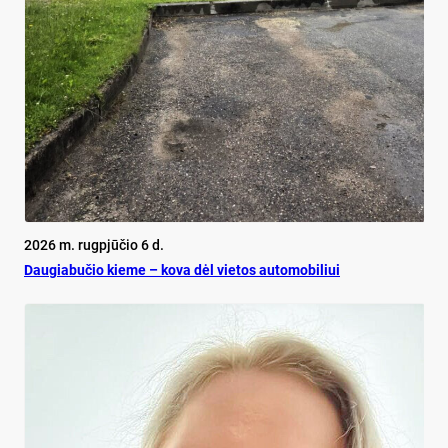
2026 m. rugpjūčio 6 d.
Dau­gia­bu­čio kie­me – ko­va dėl vie­tos au­to­mo­bi­liui