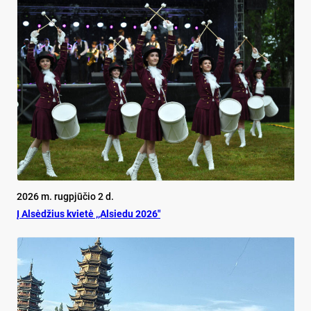
2026 m. rugpjūčio 2 d.
Į Alsėdžius kvietė ,,Alsiedu 2026″