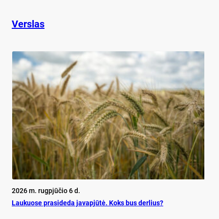
Verslas
2026 m. rugpjūčio 6 d.
Lau­kuo­se pra­si­de­da ja­vapjūtė. Koks bus der­lius?