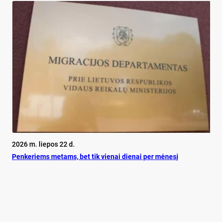
2026 m. liepos 22 d.
Pen­ke­riems me­tams, bet tik vie­nai die­nai per mė­ne­sį