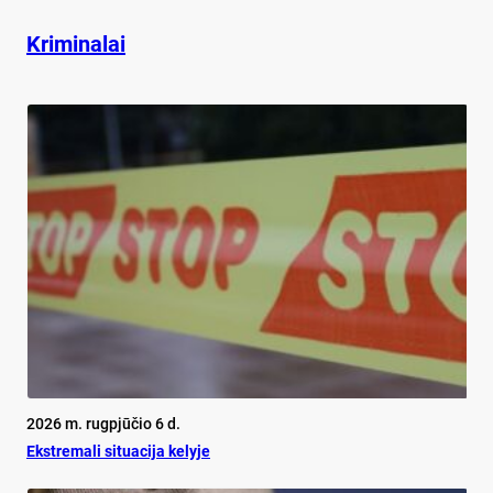
Kriminalai
2026 m. rugpjūčio 6 d.
Ekst­re­ma­li si­tua­ci­ja ke­ly­je