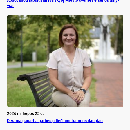
Ap­do­va­no­ti la­biau­siai iš­si­sky­rę Mies­to šven­tės ei­se­nos da­ly­
viai
2026 m. liepos 25 d.
De­ra­ma pa­gar­ba gar­bės pi­lie­čiams kai­nuos dau­giau