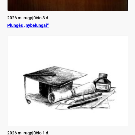
2026 m. rugpjūčio 3 d.
Plun­gės „ny­be­lun­gai“
2026 m. rugpjūčio 1 d.