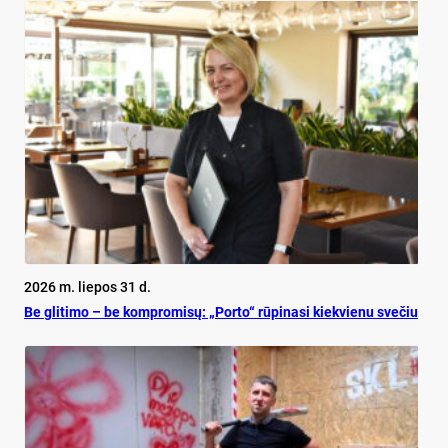
2026 m. liepos 31 d.
Be gli­ti­mo – be komp­ro­mi­sų: „Por­to“ rū­pi­na­si kiek­vie­nu sve­čiu