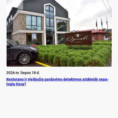
2026 m. liepos 18 d.
Res­to­ra­no ir vieš­bu­čio par­da­vi­mo de­tek­ty­vas at­sklei­dė ne­pa­
to­gią tie­są?