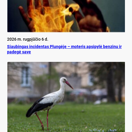
2026 m. rugpjūčio 6 d.
Siau­bin­gas in­ci­den­tas Plun­gė­je – mo­te­ris ap­si­py­lė ben­zi­nu ir
pa­de­gė sa­ve