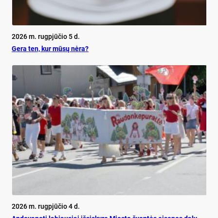
2026 m. rugpjūčio 5 d.
Ge­ra ten, kur mū­sų nė­ra?
2026 m. rugpjūčio 4 d.