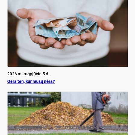
2026 m. rugpjūčio 5 d.
Ge­ra ten, kur mū­sų nė­ra?