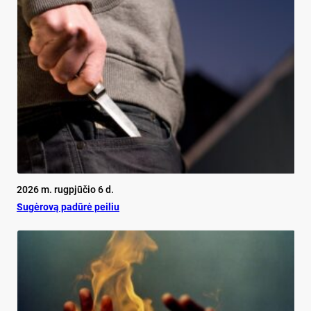
2026 m. rugpjūčio 6 d.
Su­gė­ro­vą pa­dū­rė pei­liu