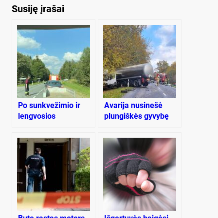
Susiję įrašai
Po sunkvežimio ir
Avarija nusinešė
lengvosios
plungiškės gyvybę
kaktomušos –
moters mirtis