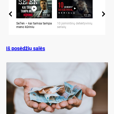
17:50
12:25
Se7en – kai tamsa tampa
10 įsimintinų detektyvinių
10 įtemptų,
meno kūriniu
serialų
stingdančių 
Iš posėdžių salės