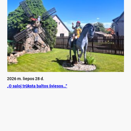
2026 m. liepos 28 d.
„O sa­loj trūks­ta bal­tos švie­sos…“