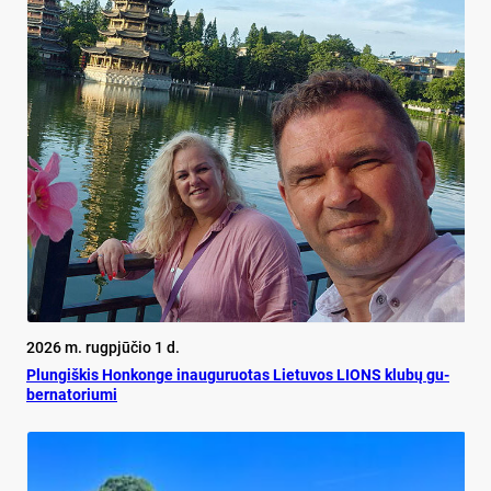
2026 m. rugpjūčio 1 d.
Plun­giš­kis Hon­kon­ge inau­gu­ruo­tas Lie­tu­vos LIONS klu­bų gu­
ber­na­to­riu­mi