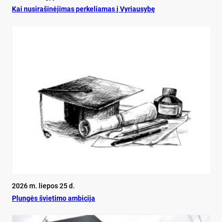
Kai nu­si­ra­ši­nė­ji­mas per­ke­lia­mas į Vy­riau­sy­bę
2026 m. liepos 25 d.
Plun­gės švie­ti­mo am­bi­ci­ja