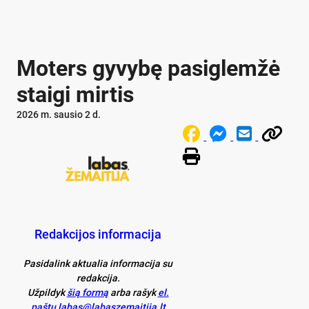
Moters gyvybę pasiglemžė
staigi mirtis
2026 m. sausio 2 d.
Redakcijos informacija
Pasidalink aktualia informacija su
redakcija.
Užpildyk
šią formą
arba rašyk
el.
paštu labas@labaszemaitija.lt