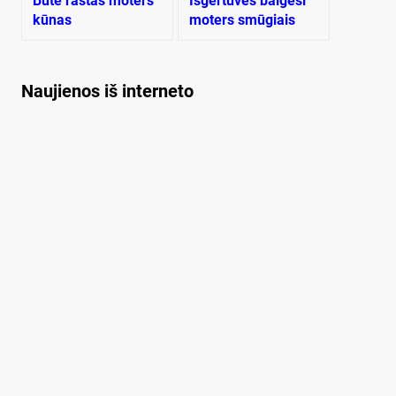
Bute rastas moters
Išgertuvės baigėsi
kūnas
moters smūgiais
Naujienos iš interneto