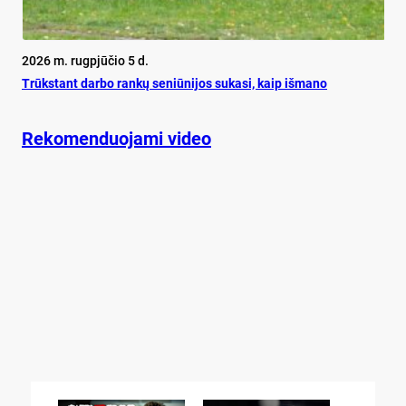
2026 m. rugpjūčio 5 d.
Trūks­tant dar­bo ran­kų se­niū­ni­jos su­ka­si, kaip iš­ma­no
Rekomenduojami video