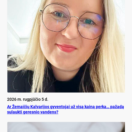
2026 m. rugpjūčio 5 d.
Ar Že­mai­čių Kal­va­ri­jos gy­ven­to­jai už vi­są kai­ną per­ka… pa­ža­dą
su­lauk­ti ge­res­nio van­dens?