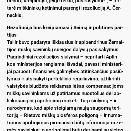
bend­rą krei­pi­mą­si, jei­gu rei­kia, pa­si­ra­šy­ki­me“, – pri­
ta­rė miš­ki­nin­kų ke­ti­ni­mui pa­reng­ti re­zo­liu­ci­ją A. Čer­
nec­kis.
Re­zo­liu­ci­ja bus krei­pia­ma­si į Sei­mą ir po­li­ti­nes par­
ti­jas
Tai ir bu­vo pa­da­ry­ta iš­klau­sius ir api­bend­ri­nus Že­mai­
ti­jos miš­kų sa­vi­nin­kų suei­gos da­ly­vių pa­si­sa­ky­mus.
Pag­rin­di­niai re­zo­liu­ci­jos siū­ly­mai – ne­pri­tar­ti Ap­lin­
kos mi­nis­te­ri­jos ren­gia­mai iš­va­dai, pa­ves­ti mi­nis­te­ri­
jai pa­ruoš­ti fi­nan­si­nes ga­li­my­bes ati­tin­kan­čius pa­siū­
ly­mus ir at­si­sa­ky­ti per­tek­li­nio re­gu­lia­vi­mo, už­tik­rin­ti
vals­ty­bės biu­dže­te rei­kia­mas lė­šas kom­pen­sa­ci­joms
miš­kų sa­vi­nin­kams už pa­ti­ria­mus nuo­sto­lius dėl ap­
lin­ko­sau­gi­nių ap­ri­bo­ji­mų mo­kė­ti. Tarp siū­ly­mų – ir
nu­ro­dy­mas, kad apie stei­gia­mą nau­ją sau­go­mą te­ri­
to­ri­ją – Rie­ta­vo miš­kų bios­fe­ros po­li­go­ną – ir nu­ma­
to­mus ap­ri­bo­ji­mus pir­miau­sia bū­tų in­for­muo­ja­mi že­
mės sa­vi­nin­kai, o ap­ri­bo­ji­mai bū­tų de­ri­na­mi su vie­tos