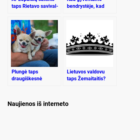
taps Rie­ta­vo sa­vi­val­
bendrystėje, kad
dy­bės auk­so gys­la?
mums sektųsi
Plungė taps
Lietuvos valdovu
draugiškesnė
taps Žemaitaitis?
šunims
Naujienos iš interneto