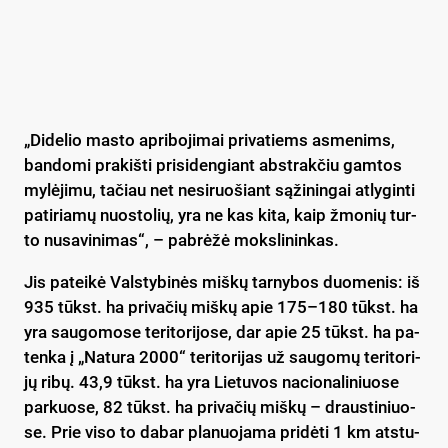
„Di­de­lio mas­to ap­ri­bo­ji­mai pri­va­tiems as­me­nims,
ban­do­mi pra­kiš­ti pri­si­den­giant abst­rak­čiu gam­tos
my­lė­ji­mu, ta­čiau net ne­si­ruo­šiant są­ži­nin­gai at­ly­gin­ti
pa­ti­ria­mų nuo­sto­lių, yra ne kas ki­ta, kaip žmo­nių tur­
to nu­sa­vi­ni­mas“, – pa­brė­žė moks­li­nin­kas.
Jis pa­tei­kė Vals­ty­bi­nės miš­kų tar­ny­bos duo­me­nis: iš
935 tūkst. ha pri­va­čių miš­kų apie 175–180 tūkst. ha
yra sau­go­mo­se te­ri­to­ri­jo­se, dar apie 25 tūkst. ha pa­
ten­ka į „Na­tu­ra 2000“ te­ri­to­ri­jas už sau­go­mų te­ri­to­ri­
jų ri­bų. 43,9 tūkst. ha yra Lie­tu­vos na­cio­na­li­niuo­se
par­kuo­se, 82 tūkst. ha pri­va­čių miš­kų – draus­ti­niuo­
se. Prie vi­so to da­bar pla­nuo­ja­ma pri­dė­ti 1 km at­stu­