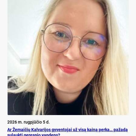
2026 m. rugpjūčio 5 d.
Ar Že­mai­čių Kal­va­ri­jos gy­ven­to­jai už vi­są kai­ną per­ka… pa­ža­dą
su­lauk­ti ge­res­nio van­dens?