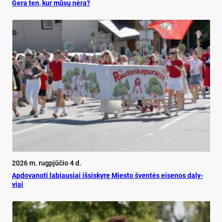
Ge­ra ten, kur mū­sų nė­ra?
2026 m. rugpjūčio 4 d.
Ap­do­va­no­ti la­biau­siai iš­si­sky­rę Mies­to šven­tės ei­se­nos da­ly­
viai