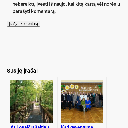
nebereiktų įvesti iš naujo, kai kitą kartą vėl norėsiu
parašyti komentarą.
Susiję įrašai
Ar Lo­pai­čių šal­ti­nis
Kad gyventume