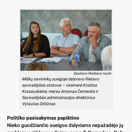
Sauliaus Narkaus nuotr.
Miškų savininkų sueigoje dalyvavo Rietavo
savivaldybės atstovai – vicemerė Kristina
Krasauskienė, meras Antanas Černeckis ir
Savivaldybės administracijos direktorius
Vytautas Dičiūnas
Po­li­ti­ko pa­si­sa­ky­mas pa­pik­ti­no
Nie­ko guo­džian­čio suei­gos da­ly­viams ne­pa­ža­dė­jo jų