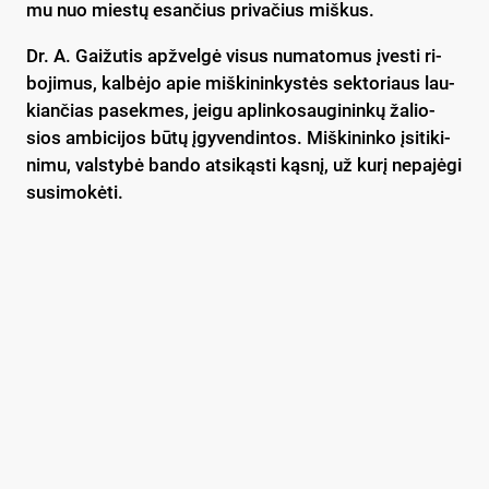
mu nuo mies­tų esan­čius pri­va­čius miš­kus.
Dr. A. Gai­žu­tis ap­žvel­gė vi­sus nu­ma­to­mus įves­ti ri­
bo­ji­mus, kal­bė­jo apie miš­ki­nin­kys­tės sek­to­riaus lau­
kian­čias pa­sek­mes, jei­gu ap­lin­ko­sau­gi­nin­kų ža­lio­
sios am­bi­ci­jos bū­tų įgy­ven­din­tos. Miš­ki­nin­ko įsi­ti­ki­
ni­mu, vals­ty­bė ban­do at­si­kąs­ti kąs­nį, už ku­rį ne­pa­jė­gi
su­si­mo­kė­ti.