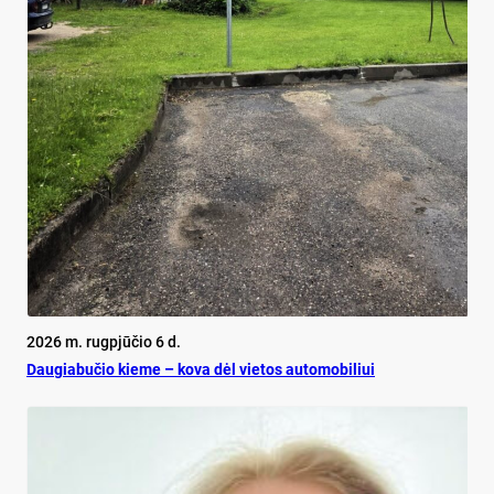
2026 m. rugpjūčio 6 d.
Dau­gia­bu­čio kie­me – ko­va dėl vie­tos au­to­mo­bi­liui