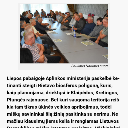
Sauliaus Narkaus nuotr.
Lie­pos pa­bai­go­je Ap­lin­kos mi­nis­te­ri­ja pa­skel­bė ke­
ti­nan­ti steig­ti Rie­ta­vo bios­fe­ros po­li­go­ną, ku­ris,
kaip pla­nuo­ja­ma, driek­tų­si ir Klai­pė­dos, Kre­tin­gos,
Plun­gės ra­jo­nuo­se. Bet ku­ri sau­go­ma te­ri­to­ri­ja reiš­
kia tam tik­rus ūki­nės veik­los ap­ri­bo­ji­mus, to­dėl
miš­kų sa­vi­nin­kai šią ži­nią pa­si­tin­ka su ne­ri­mu. Ne
ma­žiau klau­si­mų jiems ke­lia ir ren­gia­mas Lie­tu­vos