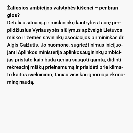
Ža­lio­sios am­bi­ci­jos vals­ty­bės ki­še­nei – per bran­
gios?
De­ta­liau si­tua­ci­ją ir miš­ki­nin­kų kant­ry­bės tau­rę per­
pil­džiu­sius Vy­riau­sy­bės siū­ly­mus ap­žvel­gė Lie­tu­vos
miš­ko ir že­mės sa­vi­nin­kų aso­cia­ci­jos pir­mi­nin­kas dr.
Al­gis Gai­žu­tis. Jo nuo­mo­ne, su­griež­ti­ni­mus ini­ci­juo­
jan­ti Ap­lin­kos mi­nis­te­ri­ja ap­lin­ko­sau­gi­nin­kų am­bi­ci­
jas pri­sta­to kaip bū­dą ge­riau sau­go­ti gam­tą, di­din­ti
rek­rea­ci­nį miš­kų priei­na­mu­mą ir pri­si­dė­ti prie kli­ma­
to kai­tos švel­ni­ni­mo, ta­čiau vi­siš­kai ig­no­ruo­ja eko­no­
mi­nę nau­dą.