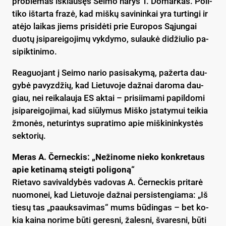
pro­ble­mas iš­klau­sęs Sei­mo na­rys T. Do­mar­kas. Po­li­
ti­ko iš­tar­ta fra­zė, kad miš­kų sa­vi­nin­kai yra tur­tin­gi ir
atė­jo lai­kas jiems pri­si­dė­ti prie Eu­ro­pos Są­jun­gai
duo­tų įsi­pa­rei­go­ji­mų vyk­dy­mo, su­lau­kė di­džiu­lio pa­
si­pik­ti­ni­mo.
Rea­guo­jant į Sei­mo na­rio pa­si­sa­ky­mą, pa­žer­ta dau­
gy­bė pa­vyz­džių, kad Lie­tu­vo­je daž­nai da­ro­ma dau­
giau, nei rei­ka­lau­ja ES ak­tai – pri­sii­ma­mi pa­pil­do­mi
įsi­pa­rei­go­ji­mai, kad siū­ly­mus Miš­ko įsta­ty­mui tei­kia
žmo­nės, ne­tu­rin­tys su­pra­ti­mo apie miš­ki­nin­kys­tės
sek­to­rių.
Me­ras A. Čer­nec­kis: „Ne­ži­no­me nie­ko konk­re­taus
apie ke­ti­na­mą steig­ti po­li­go­ną“
Rie­ta­vo sa­vi­val­dy­bės va­do­vas A. Čer­nec­kis pri­ta­rė
nuo­mo­nei, kad Lie­tu­vo­je daž­nai per­si­sten­gia­ma: „Iš
tie­sų tas „paauk­sa­vi­mas“ mums bū­din­gas – bet ko­
kia kai­na no­ri­me bū­ti ge­res­ni, ža­les­ni, šva­res­ni, bū­ti