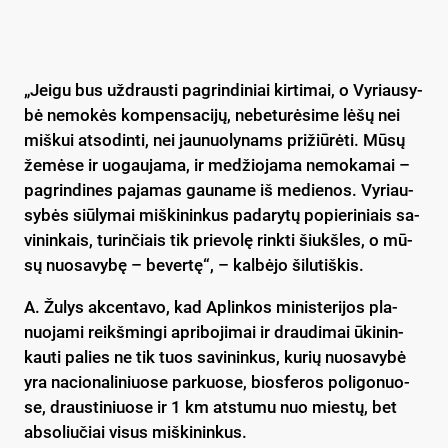
„Jei­gu bus už­draus­ti pa­grin­di­niai kir­ti­mai, o Vy­riau­sy­
bė ne­mo­kės kom­pen­sa­ci­jų, ne­be­tu­rė­si­me lė­šų nei
miš­kui at­so­din­ti, nei jau­nuo­ly­nams pri­žiū­rė­ti. Mū­sų
že­mė­se ir uo­gau­ja­ma, ir me­džio­ja­ma ne­mo­ka­mai –
pa­grin­di­nes pa­ja­mas gau­na­me iš me­die­nos. Vy­riau­
sy­bės siū­ly­mai miš­ki­nin­kus pa­da­ry­tų po­pie­ri­niais sa­
vi­nin­kais, tu­rin­čiais tik prie­vo­lę rink­ti šiukš­les, o mū­
sų nuo­sa­vy­bę – be­ver­tę“, – kal­bė­jo ši­lu­tiš­kis.
A. Žu­lys ak­cen­ta­vo, kad Ap­lin­kos mi­nis­te­ri­jos pla­
nuo­ja­mi reikš­min­gi ap­ri­bo­ji­mai ir drau­di­mai ūki­nin­
kau­ti pa­lies ne tik tuos sa­vi­nin­kus, ku­rių nuo­sa­vy­bė
yra na­cio­na­li­niuo­se par­kuo­se, bios­fe­ros po­li­go­nuo­
se, draus­ti­niuo­se ir 1 km at­stu­mu nuo mies­tų, bet
ab­so­liu­čiai vi­sus miš­ki­nin­kus.