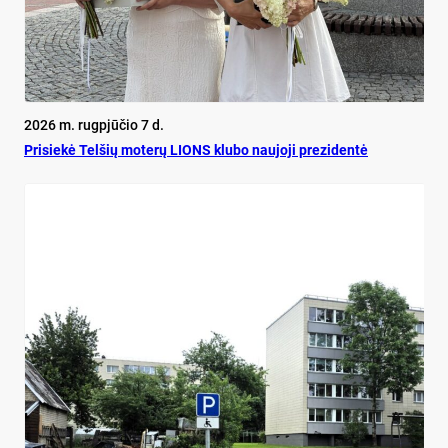
2026 m. rugpjūčio 7 d.
Pri­siekė Tel­šių mo­terų LIONS klu­bo nau­jo­ji pre­zi­dentė