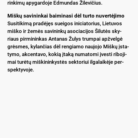
rin­ki­mų apy­gar­do­je Ed­mun­das Ži­le­vi­čius.
Miš­kų sa­vi­nin­kai bai­mi­na­si dėl tur­to nu­ver­tė­ji­mo
Su­si­ti­ki­mą pra­dė­jęs suei­gos ini­cia­to­rius, Lie­tu­vos
miš­ko ir že­mės sa­vi­nin­kų aso­cia­ci­jos Ši­lu­tės sky­
riaus pir­mi­nin­kas An­ta­nas Žu­lys trum­pai ap­žvel­gė
grės­mes, ky­lan­čias dėl ren­gia­mo nau­jo­jo Miš­kų įsta­
ty­mo, ak­cen­ta­vo, ko­kią įta­ką nu­ma­to­mi įves­ti ri­bo­ji­
mai tu­rė­tų miš­ki­nin­kys­tės sek­to­riui il­ga­lai­kė­je per­
spek­ty­vo­je.