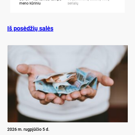
meno kūriniu
serialų
stingdančių 
Iš posėdžių salės
2026 m. rugpjūčio 5 d.