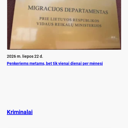
2026 m. liepos 22 d.
Pen­ke­riems me­tams, bet tik vie­nai die­nai per mė­ne­sį
Kriminalai