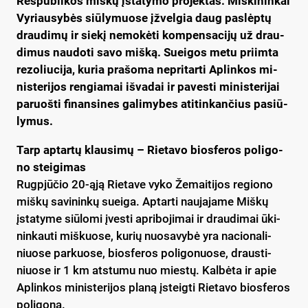
Res­pub­li­kos miš­kų įsta­ty­mo pro­jek­tas. Miš­ki­nin­kai
Vy­riau­sy­bės siū­ly­muo­se įžvel­gia daug pa­slėp­tų
drau­di­mų ir sie­kį ne­mo­kė­ti kom­pen­sa­ci­jų už drau­
di­mus nau­do­ti sa­vo miš­ką. Suei­gos me­tu priim­ta
re­zo­liu­ci­ja, ku­ria pra­šo­ma ne­pri­tar­ti Ap­lin­kos mi­
nis­te­ri­jos ren­gia­mai iš­va­dai ir pa­ves­ti mi­nis­te­ri­jai
pa­ruoš­ti fi­nan­si­nes ga­li­my­bes ati­tin­kan­čius pa­siū­
ly­mus.
Tarp ap­tar­tų klau­si­mų – Rie­ta­vo bios­fe­ros po­li­go­
no stei­gi­mas
Rugp­jū­čio 20-ąją Rie­ta­ve vy­ko Že­mai­ti­jos re­gio­no
miš­kų sa­vi­nin­kų suei­ga. Ap­tar­ti nau­ja­ja­me Miš­kų
įsta­ty­me siū­lo­mi įves­ti ap­ri­bo­ji­mai ir drau­di­mai ūki­
nin­kau­ti miš­kuo­se, ku­rių nuo­sa­vy­bė yra na­cio­na­li­
niuo­se par­kuo­se, bios­fe­ros po­li­go­nuo­se, draus­ti­
niuo­se ir 1 km at­stu­mu nuo mies­tų. Kal­bė­ta ir apie
Ap­lin­kos mi­nis­te­ri­jos pla­ną įsteig­ti Rie­ta­vo bios­fe­ros
po­li­go­ną.