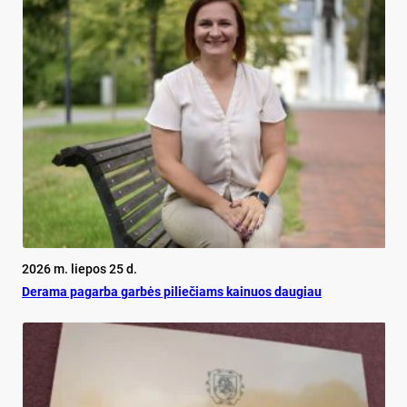
2026 m. liepos 25 d.
De­ra­ma pa­gar­ba gar­bės pi­lie­čiams kai­nuos dau­giau