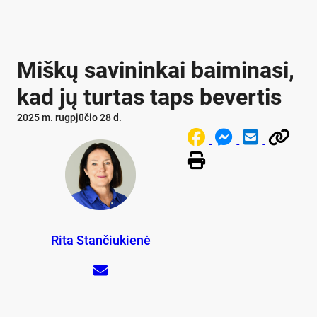
Miš­kų sa­vi­nin­kai bai­mi­na­si,
kad jų tur­tas taps be­ver­tis
2025 m. rugpjūčio 28 d.
Rita Stančiukienė