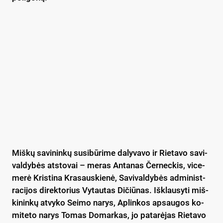
Miš­kų sa­vi­nin­kų su­si­bū­ri­me da­ly­va­vo ir Rie­ta­vo sa­vi­
val­dy­bės at­sto­vai – me­ras An­ta­nas Čer­nec­kis, vi­ce­
me­rė Kris­ti­na Kra­saus­kie­nė, Sa­vi­val­dy­bės ad­mi­nist­
ra­ci­jos di­rek­to­rius Vy­tau­tas Di­čiū­nas. Išk­lau­sy­ti miš­
ki­nin­kų at­vy­ko Sei­mo na­rys, Ap­lin­kos ap­sau­gos ko­
mi­te­to na­rys To­mas Do­mar­kas, jo pa­ta­rė­jas Rie­ta­vo