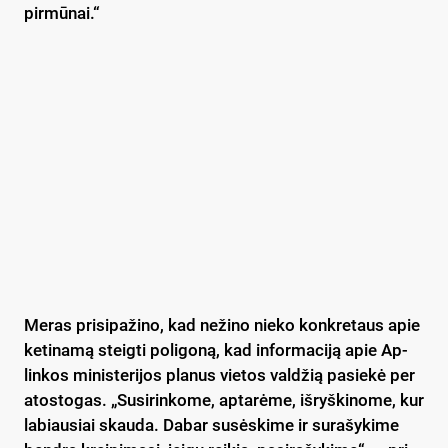
pir­mū­nai.“
Me­ras pri­si­pa­ži­no, kad ne­ži­no nie­ko konk­re­taus apie
ke­ti­na­mą steig­ti po­li­go­ną, kad in­for­ma­ci­ją apie Ap­
lin­kos mi­nis­te­ri­jos pla­nus vie­tos val­džią pa­sie­kė per
ato­sto­gas. „Su­si­rin­ko­me, ap­ta­rė­me, iš­ryš­ki­no­me, kur
la­biau­siai skau­da. Da­bar su­sės­ki­me ir su­ra­šy­ki­me