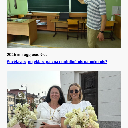
2026 m. rugpjūčio 9 d.
Su­vė­la­vęs pro­jek­tas gra­si­na nuo­to­li­nė­mis pa­mo­ko­mis?