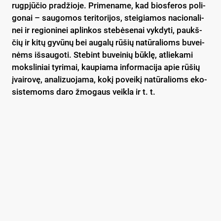
rugp­jū­čio pra­džio­je. Pri­me­na­me, kad bios­fe­ros po­li­
go­nai – sau­go­mos te­ri­to­ri­jos, stei­gia­mos na­cio­na­li­
nei ir re­gio­ni­nei ap­lin­kos ste­bė­se­nai vyk­dy­ti, paukš­
čių ir ki­tų gy­vū­nų bei au­ga­lų rū­šių na­tū­ra­lioms bu­vei­
nėms iš­sau­go­ti. Ste­bint bu­vei­nių būk­lę, at­lie­ka­mi
moks­li­niai ty­ri­mai, kau­pia­ma in­for­ma­ci­ja apie rū­šių
įvai­ro­vę, ana­li­zuo­ja­ma, ko­kį po­vei­kį na­tū­ra­lioms eko­
sis­te­moms da­ro žmo­gaus veik­la ir t. t.