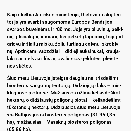
Kaip skel­bia Ap­lin­kos mi­nis­te­ri­ja, Rie­ta­vo miš­kų te­ri­
to­ri­ja yra svar­bi sau­go­moms Eu­ro­pos Bend­ri­jos
svar­bos bu­vei­nėms ir rū­šims. Jo­je yra aliu­vi­nių, pel­ki­
nių, pla­čia­la­pių ir miš­rių bei pel­kė­tų la­puo­čių, taip pat
grio­vų ir šlai­tų miš­kų, žo­lių tur­tin­gų eg­ly­nų, skrob­ly­
nų. Ap­tin­ka­mi vabz­džiai – di­die­ji auk­si­nu­kai, krau­ja­
la­ki­niai mels­viai, lū­šiai, ova­lio­sios gel­du­tės, pleiš­ti­
nės skė­tės.
Šiuo me­tu Lie­tu­vo­je įsteig­ta dau­giau nei tris­de­šimt
bios­fe­ros sau­go­mų te­ri­to­ri­jų. Di­džio­ji jų da­lis – miš­
kin­guo­se plo­tuo­se. Ma­žiau­sios uži­ma ke­lias­de­šimt
hek­ta­rų, o di­džiau­sių po­li­go­nų plo­tai – ke­lias­de­šimt
tūks­tan­čių hek­ta­rų. Di­džiau­sias šiuo me­tu Lie­tu­vo­je
yra Bal­ti­jos jū­ros bios­fe­ros po­li­go­nas (31 959,35
ha), ma­žiau­sias – Va­sak­nų bios­fe­ros po­li­go­nas
(65,86 ha).