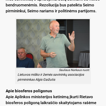
bend­ruo­me­nė­mis. Re­zo­liu­ci­ja bus pa­teik­ta Sei­mo
pir­mi­nin­kui, Sei­mo na­riams ir po­li­ti­nėms par­ti­joms.
Sauliaus Narkaus nuotr.
Lietuvos miško ir žemės savininkų asociacijos
pirmininkas Algis Gaižutis
Apie bios­fe­ros po­li­go­nus
Apie Ap­lin­kos mi­nis­te­ri­jos ke­ti­ni­mą įkur­ti Rie­ta­vo
bios­fe­ros po­li­go­ną laik­raš­čio skai­ty­to­jams ra­šė­me