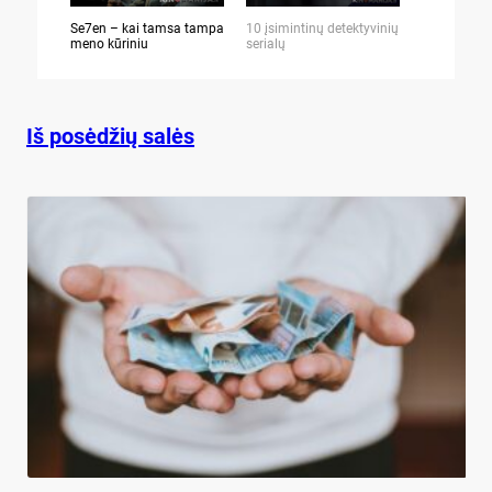
Se7en – kai tamsa tampa
10 įsimintinų detektyvinių
10 įtemptų,
meno kūriniu
serialų
stingdančių 
Iš posėdžių salės