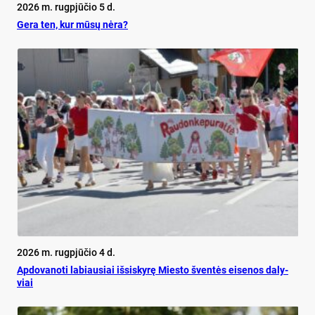
2026 m. rugpjūčio 5 d.
Ge­ra ten, kur mū­sų nė­ra?
2026 m. rugpjūčio 4 d.
Ap­do­va­no­ti la­biau­siai iš­si­sky­rę Mies­to šven­tės ei­se­nos da­ly­
viai