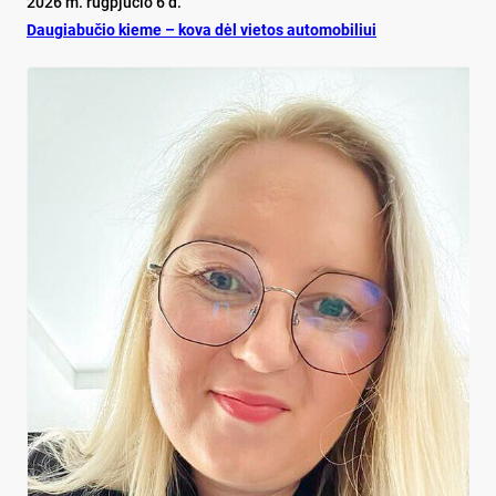
2026 m. rugpjūčio 6 d.
Dau­gia­bu­čio kie­me – ko­va dėl vie­tos au­to­mo­bi­liui