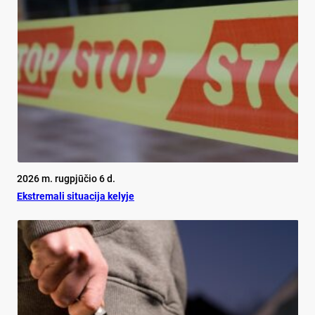
2026 m. rugpjūčio 6 d.
Ekst­re­ma­li si­tua­ci­ja ke­ly­je