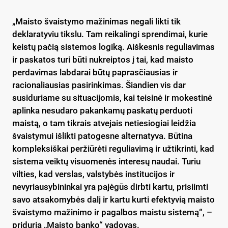
„Maisto švaistymo mažinimas negali likti tik
deklaratyviu tikslu. Tam reikalingi sprendimai, kurie
keistų pačią sistemos logiką. Aiškesnis reguliavimas
ir paskatos turi būti nukreiptos į tai, kad maisto
perdavimas labdarai būtų paprasčiausias ir
racionaliausias pasirinkimas. Šiandien vis dar
susiduriame su situacijomis, kai teisinė ir mokestinė
aplinka nesudaro pakankamų paskatų perduoti
maistą, o tam tikrais atvejais netiesiogiai leidžia
švaistymui išlikti patogesne alternatyva. Būtina
kompleksiškai peržiūrėti reguliavimą ir užtikrinti, kad
sistema veiktų visuomenės interesų naudai. Turiu
vilties, kad verslas, valstybės institucijos ir
nevyriausybininkai yra pajėgūs dirbti kartu, prisiimti
savo atsakomybės dalį ir kartu kurti efektyvią maisto
švaistymo mažinimo ir pagalbos maistu sistemą“, –
priduria „Maisto banko“ vadovas.