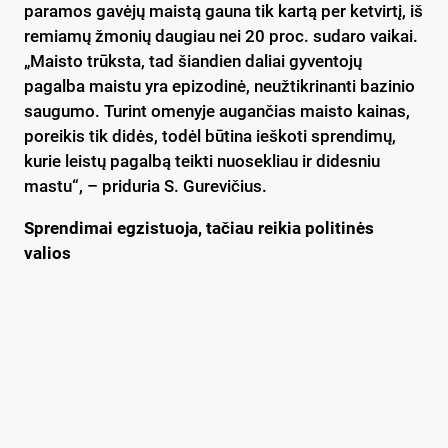
paramos gavėjų maistą gauna tik kartą per ketvirtį, iš
remiamų žmonių daugiau nei 20 proc. sudaro vaikai.
„Maisto trūksta, tad šiandien daliai gyventojų
pagalba maistu yra epizodinė, neužtikrinanti bazinio
saugumo. Turint omenyje augančias maisto kainas,
poreikis tik didės, todėl būtina ieškoti sprendimų,
kurie leistų pagalbą teikti nuosekliau ir didesniu
mastu“, – priduria S. Gurevičius.
Sprendimai egzistuoja, tačiau reikia politinės
valios