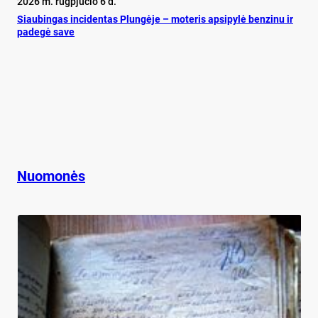
2026 m. rugpjūčio 6 d.
Siau­bin­gas in­ci­den­tas Plun­gė­je – mo­te­ris ap­si­py­lė ben­zi­nu ir
pa­de­gė sa­ve
Nuomonės