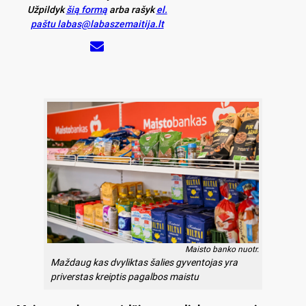
Užpildyk
šią formą
arba rašyk
el.
paštu labas@labaszemaitija.lt
Maisto banko nuotr.
Maždaug kas dvyliktas šalies gyventojas yra
priverstas kreiptis pagalbos maistu