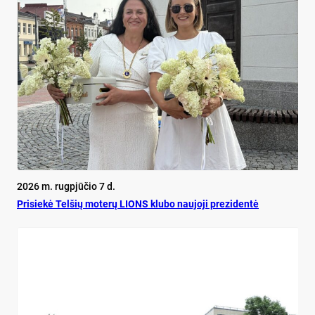
2026 m. rugpjūčio 7 d.
Pri­siekė Tel­šių mo­terų LIONS klu­bo nau­jo­ji pre­zi­dentė