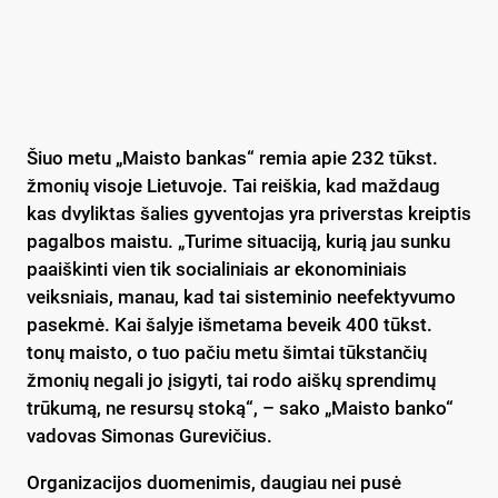
Šiuo metu „Maisto bankas“ remia apie 232 tūkst.
žmonių visoje Lietuvoje. Tai reiškia, kad maždaug
kas dvyliktas šalies gyventojas yra priverstas kreiptis
pagalbos maistu. „Turime situaciją, kurią jau sunku
paaiškinti vien tik socialiniais ar ekonominiais
veiksniais, manau, kad tai sisteminio neefektyvumo
pasekmė. Kai šalyje išmetama beveik 400 tūkst.
tonų maisto, o tuo pačiu metu šimtai tūkstančių
žmonių negali jo įsigyti, tai rodo aiškų sprendimų
trūkumą, ne resursų stoką“, – sako „Maisto banko“
vadovas Simonas Gurevičius.
Organizacijos duomenimis, daugiau nei pusė