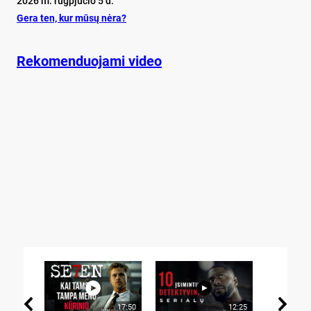
2026 m. rugpjūčio 5 d.
Ge­ra ten, kur mū­sų nė­ra?
Rekomenduojami video
17:50
12:25