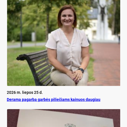
2026 m. liepos 25 d.
De­ra­ma pa­gar­ba gar­bės pi­lie­čiams kai­nuos dau­giau