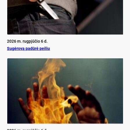
2026 m. rugpjūčio 6 d.
Su­gė­ro­vą pa­dū­rė pei­liu