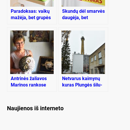
Paradoksas: vaikų
Skundų dėl smarvės
mažėja, bet grupės
daugėja, bet
darželiuose –
tikrintojai neranda,
perpildytos
ką bausti
Antrinės žaliavos
Net­va­rus kai­my­nų
Marinos rankose
ku­ras Plun­gės ši­lu­
virsta meno
mos tink­lams kai­na­
kūriniais
vo apie 300 000 eu­
rų
Naujienos iš interneto