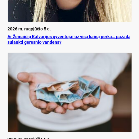
2026 m. rugpjūčio 5 d.
Ar Že­mai­čių Kal­va­ri­jos gy­ven­to­jai už vi­są kai­ną per­ka… pa­ža­dą
su­lauk­ti ge­res­nio van­dens?