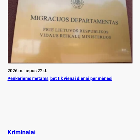
2026 m. liepos 22 d.
Pen­ke­riems me­tams, bet tik vie­nai die­nai per mė­ne­sį
Kriminalai