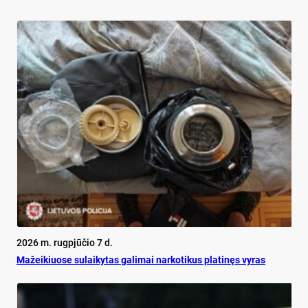
2026 m. rugpjūčio 7 d.
Mažeikiuose sulaikytas galimai narkotikus platinęs vyras