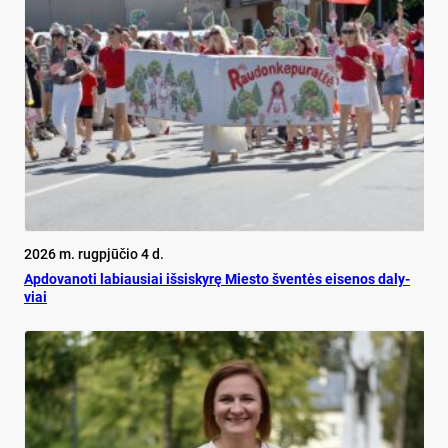
2026 m. rugpjūčio 4 d.
Ap­do­va­no­ti la­biau­siai iš­si­sky­rę Mies­to šven­tės ei­se­nos da­ly­
viai