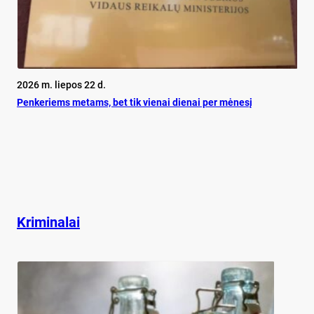
2026 m. liepos 22 d.
Pen­ke­riems me­tams, bet tik vie­nai die­nai per mė­ne­sį
Kriminalai