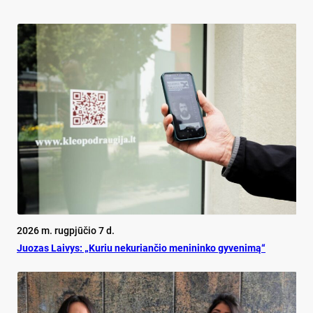
2026 m. rugpjūčio 7 d.
Juo­zas Lai­vys: „Ku­riu ne­ku­rian­čio me­ni­nin­ko gy­ve­ni­mą“