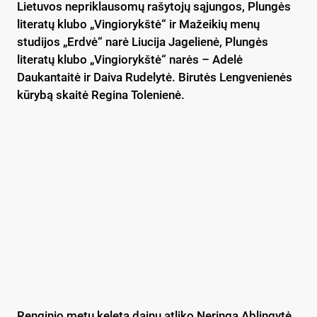
Lietuvos nepriklausomų rašytojų sąjungos, Plungės
literatų klubo „Vingiorykštė“ ir Mažeikių menų
studijos „Erdvė“ narė Liucija Jagelienė, Plungės
literatų klubo „Vingiorykštė“ narės – Adelė
Daukantaitė ir Daiva Rudelytė. Birutės Lengvenienės
kūrybą skaitė Regina Tolenienė.
Renginio metu keletą dainų atliko Neringa Ablingytė,