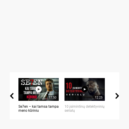
17:50
12:25
Se7en – kai tamsa tampa
10 įsimintinų detektyvinių
10 įtemptų,
meno kūriniu
serialų
stingdančių 