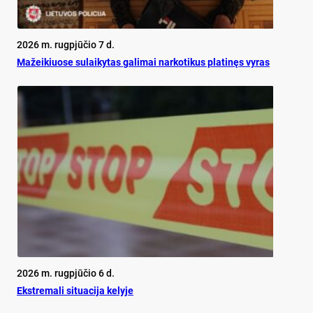
2026 m. rugpjūčio 7 d.
Mažeikiuose sulaikytas galimai narkotikus platinęs vyras
2026 m. rugpjūčio 6 d.
Ekst­re­ma­li si­tua­ci­ja ke­ly­je