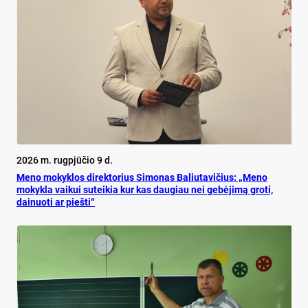
2026 m. rugpjūčio 9 d.
Meno mokyklos direktorius Simonas Baliutavičius: „Meno
mokykla vaikui suteikia kur kas daugiau nei gebėjimą groti,
dainuoti ar piešti“