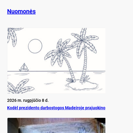
Nuomonės
2026 m. rugpjūčio 8 d.
Ko­dėl pre­zi­den­to dar­bos­to­gos Ma­dei­ro­je pra­juo­ki­no