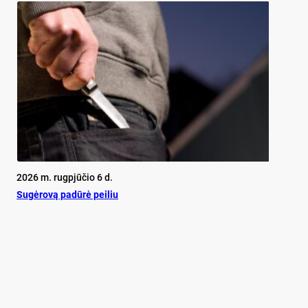
2026 m. rugpjūčio 6 d.
Su­gė­ro­vą pa­dū­rė pei­liu