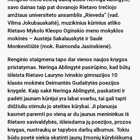
savo dainas taip pat dovanojo Rietavo trečiojo
amžiaus universiteto ansamblis „Rieveda“ (vad.
Vilma Jokubauskaitė), muzikinius kūrinius atliko
Rietavo Mykolo Kleopo Oginskio meno mokyklos
mokinės – Austėja Sakalauskytė ir Saulė
Monkevičiūtė (mok. Raimonda Jasinskienė).
Renginio staigmena tapo dar vienos naujos knygos
pristatymas. Neringa Ablingytė pasirūpino, kad būtų
išleista Rietavo Lauryno Ivinskio gimnazijos 10
klasės mokinės Deimantės Gudaitytės poezijos
knygelė. Kaip sakė Neringa Ablingytė, paskatinti ir
padėti jaunam kūrėjui yra labai svarbu, tai gali tapti
didžiuliu stimulu jo ateities kūrybai. Ji planuoja
kasmet paremti po vieną ar du jaunus menininkus iš
Rietavo savivaldybės, išleisdama jų poezijos, prozos
knygas, nuotraukų ar tapybos darbų albumus. Tokiu
būdu poetė siekia skatinti jaunų žmonių kūrybiškumą