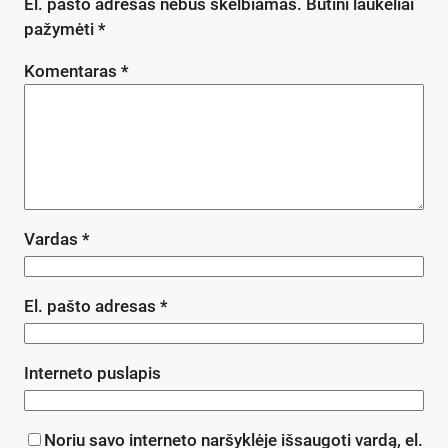
El. pašto adresas nebus skelbiamas.
Būtini laukeliai
pažymėti
*
Komentaras
*
Vardas
*
El. pašto adresas
*
Interneto puslapis
Noriu savo interneto naršyklėje išsaugoti vardą, el.