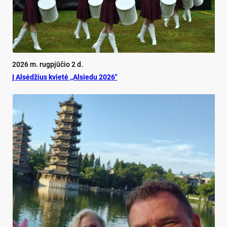
2026 m. rugpjūčio 2 d.
Į Alsėdžius kvietė ,,Alsiedu 2026″