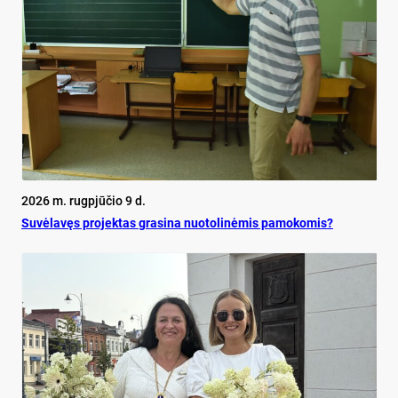
2026 m. rugpjūčio 9 d.
Su­vė­la­vęs pro­jek­tas gra­si­na nuo­to­li­nė­mis pa­mo­ko­mis?