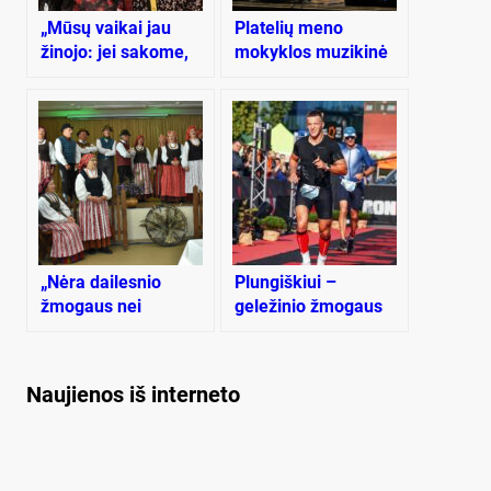
„Mūsų vaikai jau
Platelių meno
žinojo: jei sakome,
mokyklos muzikinė
kad reikia bėgti,
padėka už
vadinasi, reikia bėgti
bendrystę ir
iš visų jėgų“
bendradarbiavimą
„Nėra dailesnio
Plungiškiui –
žmogaus nei
geležinio žmogaus
dainuojantis…“
titulas
Naujienos iš interneto