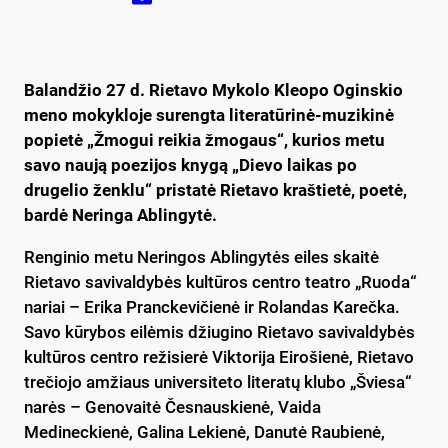
Balandžio 27 d. Rietavo Mykolo Kleopo Oginskio
meno mokykloje surengta literatūrinė-muzikinė
popietė „Žmogui reikia žmogaus“, kurios metu
savo naują poezijos knygą „Dievo laikas po
drugelio ženklu“ pristatė Rietavo kraštietė, poetė,
bardė Neringa Ablingytė.
Renginio metu Neringos Ablingytės eiles skaitė
Rietavo savivaldybės kultūros centro teatro „Ruoda“
nariai – Erika Pranckevičienė ir Rolandas Karečka.
Savo kūrybos eilėmis džiugino Rietavo savivaldybės
kultūros centro režisierė Viktorija Eirošienė, Rietavo
trečiojo amžiaus universiteto literatų klubo „Šviesa“
narės – Genovaitė Česnauskienė, Vaida
Medineckienė, Galina Lekienė, Danutė Raubienė,