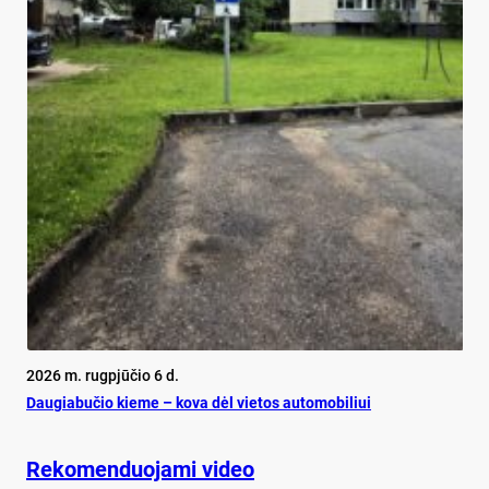
2026 m. rugpjūčio 6 d.
Dau­gia­bu­čio kie­me – ko­va dėl vie­tos au­to­mo­bi­liui
Rekomenduojami video