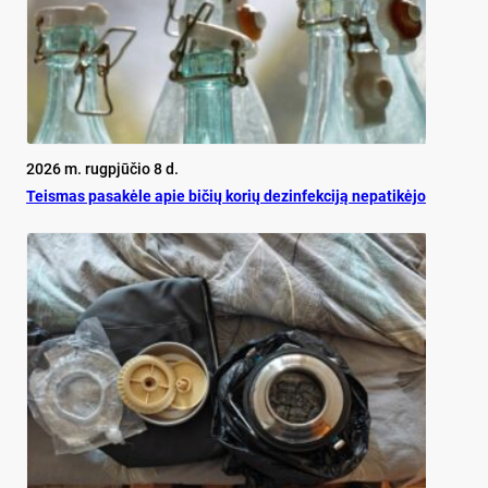
2026 m. rugpjūčio 8 d.
Teis­mas pa­sa­kė­le apie bi­čių ko­rių de­zin­fek­ci­ją ne­pa­ti­kė­jo