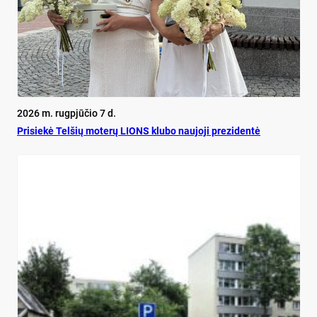
2026 m. rugpjūčio 7 d.
Pri­siekė Tel­šių mo­terų LIONS klu­bo nau­jo­ji pre­zi­dentė