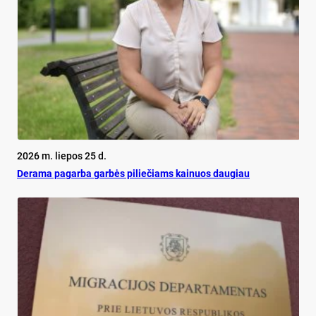
2026 m. liepos 25 d.
De­ra­ma pa­gar­ba gar­bės pi­lie­čiams kai­nuos dau­giau