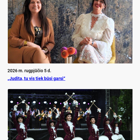
2026 m. rugpjūčio 5 d.
„Judita, tu vis tiek būsi garsi“