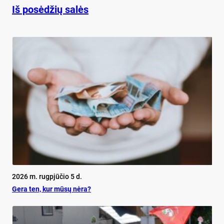
Iš posėdžių salės
2026 m. rugpjūčio 5 d.
Ge­ra ten, kur mū­sų nė­ra?