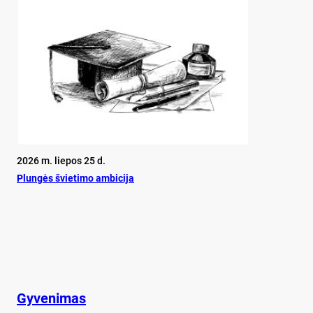
2026 m. liepos 25 d.
Plun­gės švie­ti­mo am­bi­ci­ja
Gyvenimas