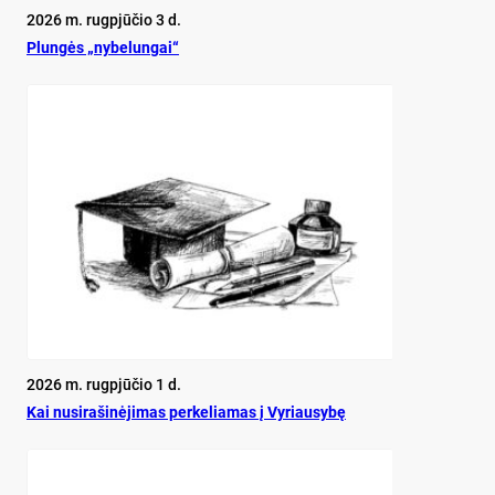
2026 m. rugpjūčio 3 d.
Plun­gės „ny­be­lun­gai“
2026 m. rugpjūčio 1 d.
Kai nu­si­ra­ši­nė­ji­mas per­ke­lia­mas į Vy­riau­sy­bę