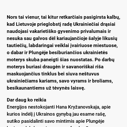
Nors tai vienur, tai kitur retkarčiais pasigirsta kalbų,
kad Lietuvoje prieglobstį radę Ukrainiečiai drąsiai
naudojasi vakarietiško gyvenimo privalumais ir
nesuka sau galvos dėl kariaujančioje šalyje likusių
tautiečių, labdaringai veiklai įvairiuose miestuose,
o dabar ir Plungėje besiburiančios ukrainietės
moterys skuba paneigti šias nuostatas. Po darbų
moterys buriasi draugėn ir savanoriškai riša
maskuojančius tinklus bei siuva neštuvus
ukrainiečiams kariams, savo vyrams ir broliams,
besikaunantiems už tėvynės laisvę.
Dar daug ko reikia
Energijos nestokojanti Hana Kryžanovskaja, apie
kurios indėlį į Ukrainos gynybą jau esame rašę,
sutiko pasidalinti savo mintimis apie Plungėje