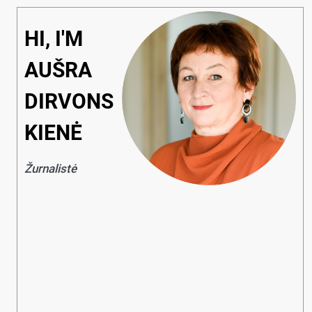
HI, I'M
AUŠRA
DIRVONS
KIENĖ
Žurnalistė