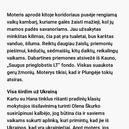
Moteris aprodė kitoje koridoriaus pusėje rengiamą
vaikų kambarį, kuriame galės žaisti mažieji, kol jų
mamos padės savanoriams. Jau užsakytas
minkštas kilimas, čia pat yra tualetai, bus karštas
vanduo, šiluma. Reiktų daugiau žaislų, priemonių
piešimui, kėdučių, sėdmaišių, kitų daiktų, reikalingų
vaikams. Dabartines priemones atsivežė iš Kauno,
„Saugus prieglobstis LT“ fondo. Viskas suaukota
gerų žmonių. Moterys tikisi, kad ir Plungėje tokių
atsiras.
Visa širdim už Ukrainą
Kartu su Hana tinklus rišanti pradinių klasių
mokytojos išsilavinimą turinti Olena Škurko
susirūpinusi kalbėjo, jog būtina čia ir saviems
vaikams sukurti aplinką, kuri primintų, kad jie iš
Ukrainos, kad yra ukrainiečiai. Anot moters, jos