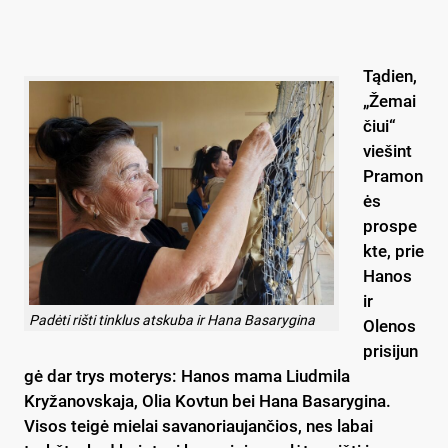
Tądien,
„Žemai
čiui“
viešint
Pramon
ės
prospe
kte, prie
Hanos
ir
Padėti rišti tinklus atskuba ir Hana Basarygina
Olenos
prisijun
gė dar trys moterys: Hanos mama Liudmila
Kryžanovskaja, Olia Kovtun bei Hana Basarygina.
Visos teigė mielai savanoriaujančios, nes labai