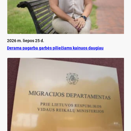
2026 m. liepos 25 d.
De­ra­ma pa­gar­ba gar­bės pi­lie­čiams kai­nuos dau­giau