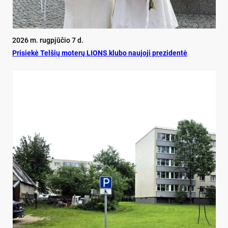
2026 m. rugpjūčio 7 d.
Pri­siekė Tel­šių mo­terų LIONS klu­bo nau­jo­ji pre­zi­dentė