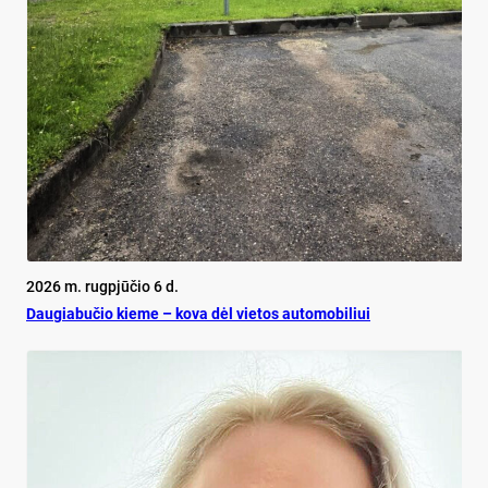
2026 m. rugpjūčio 6 d.
Dau­gia­bu­čio kie­me – ko­va dėl vie­tos au­to­mo­bi­liui