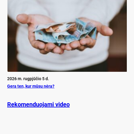
2026 m. rugpjūčio 5 d.
Ge­ra ten, kur mū­sų nė­ra?
Rekomenduojami video