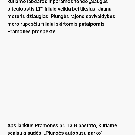
kuriamo labdaros ir paramos fondo „Saugus
prieglobstis LT“ filialo veiklą bei tikslus. Jauna
moteris džiaugiasi Plungės rajono savivaldybės
mero rūpesčiu filialui skirtomis patalpomis
Pramonės prospekte.
Apsilankius Pramonės pr. 13 B pastato, kuriame
seniau glaudėsi „Plungės autobusų parko“