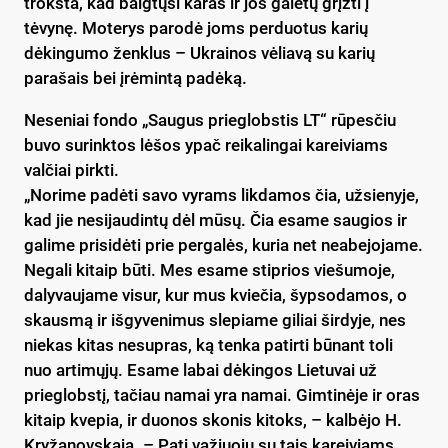
trokšta, kad baigtųsi karas ir jos galėtų grįžti į
tėvynę. Moterys parodė joms perduotus karių
dėkingumo ženklus – Ukrainos vėliavą su karių
parašais bei įrėmintą padėką.
Neseniai fondo „Saugus prieglobstis LT“ rūpesčiu
buvo surinktos lėšos ypač reikalingai kareiviams
valčiai pirkti.
„Norime padėti savo vyrams likdamos čia, užsienyje,
kad jie nesijaudintų dėl mūsų. Čia esame saugios ir
galime prisidėti prie pergalės, kuria net neabejojame.
Negali kitaip būti. Mes esame stiprios viešumoje,
dalyvaujame visur, kur mus kviečia, šypsodamos, o
skausmą ir išgyvenimus slepiame giliai širdyje, nes
niekas kitas nesupras, ką tenka patirti būnant toli
nuo artimųjų. Esame labai dėkingos Lietuvai už
prieglobstį, tačiau namai yra namai. Gimtinėje ir oras
kitaip kvepia, ir duonos skonis kitoks, – kalbėjo H.
Kryžanovskaja. – Pati važiuoju su tais kareiviams