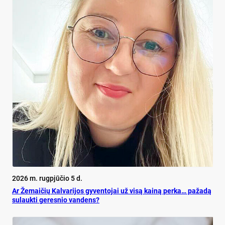
2026 m. rugpjūčio 5 d.
Ar Že­mai­čių Kal­va­ri­jos gy­ven­to­jai už vi­są kai­ną per­ka… pa­ža­dą
su­lauk­ti ge­res­nio van­dens?