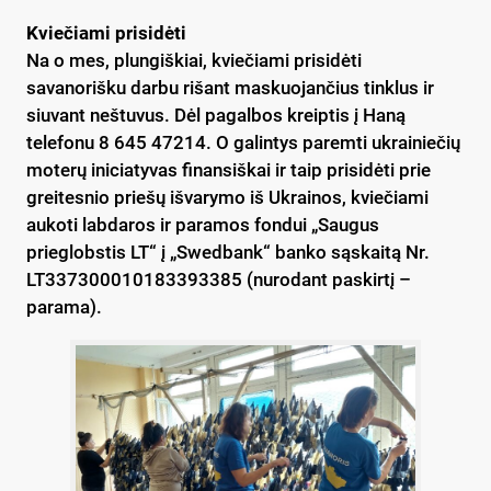
Kviečiami prisidėti
Na o mes, plungiškiai, kviečiami prisidėti
savanorišku darbu rišant maskuojančius tinklus ir
siuvant neštuvus. Dėl pagalbos kreiptis į Haną
telefonu 8 645 47214. O galintys paremti ukrainiečių
moterų iniciatyvas finansiškai ir taip prisidėti prie
greitesnio priešų išvarymo iš Ukrainos, kviečiami
aukoti labdaros ir paramos fondui „Saugus
prieglobstis LT“ į „Swedbank“ banko sąskaitą Nr.
LT337300010183393385 (nurodant paskirtį –
parama).