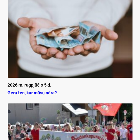
2026 m. rugpjūčio 5 d.
Ge­ra ten, kur mū­sų nė­ra?