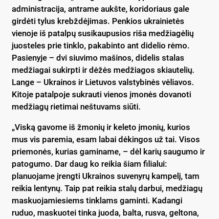
administracija, antrame aukšte, koridoriaus gale
girdėti tylus krebždėjimas. Penkios ukrainietės
vienoje iš patalpų susikaupusios riša medžiagėlių
juosteles prie tinklo, pakabinto ant didelio rėmo.
Pasienyje – dvi siuvimo mašinos, didelis stalas
medžiagai sukirpti ir dėžės medžiagos skiautelių.
Lange – Ukrainos ir Lietuvos valstybinės vėliavos.
Kitoje patalpoje sukrauti vienos įmonės dovanoti
medžiagų rietimai neštuvams siūti.
„Viską gavome iš žmonių ir keleto įmonių, kurios
mus vis paremia, esam labai dėkingos už tai. Visos
priemonės, kurias gaminame, – dėl karių saugumo ir
patogumo. Dar daug ko reikia šiam filialui:
planuojame įrengti Ukrainos suvenyrų kampelį, tam
reikia lentynų. Taip pat reikia stalų darbui, medžiagų
maskuojamiesiems tinklams gaminti. Kadangi
ruduo, maskuotei tinka juoda, balta, rusva, geltona,