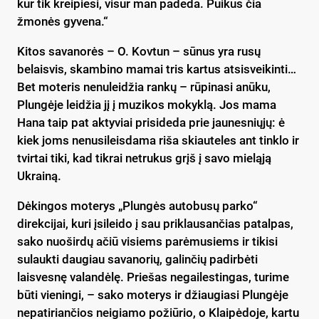
kur tik kreipiesi, visur man padeda. Puikūs čia
žmonės gyvena.“
Kitos savanorės – O. Kovtun – sūnus yra rusų
belaisvis, skambino mamai tris kartus atsisveikinti…
Bet moteris nenuleidžia rankų – rūpinasi anūku,
Plungėje leidžia jį į muzikos mokyklą. Jos mama
Hana taip pat aktyviai prisideda prie jaunesniųjų: ė
kiek joms nenusileisdama riša skiauteles ant tinklo ir
tvirtai tiki, kad tikrai netrukus grįš į savo mieląją
Ukrainą.
Dėkingos moterys „Plungės autobusų parko“
direkcijai, kuri įsileido į sau priklausančias patalpas,
sako nuoširdų ačiū visiems parėmusiems ir tikisi
sulaukti daugiau savanorių, galinčių padirbėti
laisvesnę valandėlę. Priešas negailestingas, turime
būti vieningi, – sako moterys ir džiaugiasi Plungėje
nepatiriančios neigiamo požiūrio, o Klaipėdoje, kartu