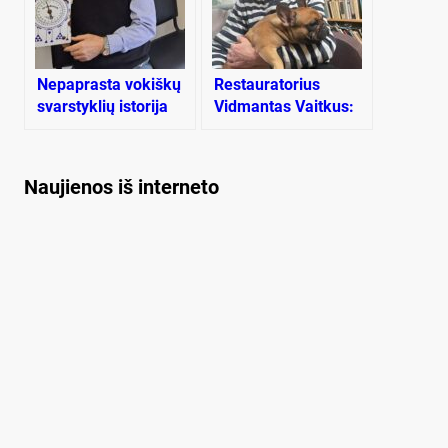
Ne­pap­ras­ta vo­kiš­kų
Restauratorius
svars­tyk­lių is­to­ri­ja
Vidmantas Vaitkus:
„Supratau, ką turiu
padaryti“
Naujienos iš interneto