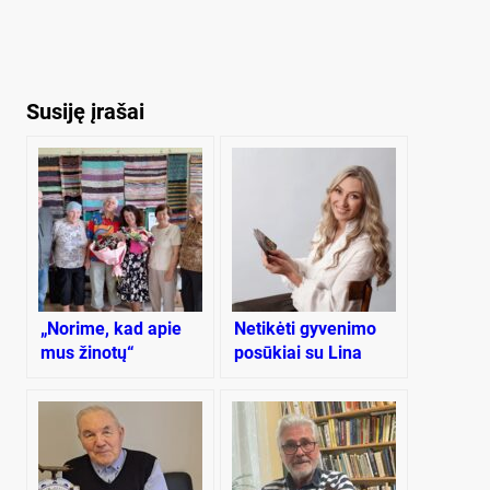
Susiję įrašai
„Norime, kad apie
Netikėti gyvenimo
mus žinotų“
posūkiai su Lina
Luna