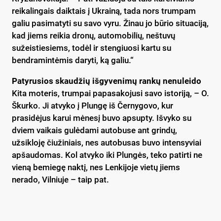
reikalingais daiktais į Ukrainą, tada nors trumpam
galiu pasimatyti su savo vyru. Žinau jo būrio situaciją,
kad jiems reikia dronų, automobilių, neštuvų
sužeistiesiems, todėl ir stengiuosi kartu su
bendramintėmis daryti, ką galiu.“
Patyrusios skaudžių išgyvenimų rankų nenuleido
Kita moteris, trumpai papasakojusi savo istoriją, – O.
Škurko. Ji atvyko į Plungę iš Černygovo, kur
prasidėjus karui mėnesį buvo apsupty. Išvyko su
dviem vaikais gulėdami autobuse ant grindų,
užsikloję čiužiniais, nes autobusas buvo intensyviai
apšaudomas. Kol atvyko iki Plungės, teko patirti ne
vieną bemiegę naktį, nes Lenkijoje vietų jiems
nerado, Vilniuje – taip pat.