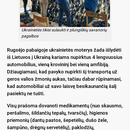
Ukrainietės tikisi sulaukti ir plungiškių savanorių
pagalbos
Rugsėjo pabaigoje ukrainietės moterys žada išlydėti
iš Lietuvos į Ukrainą kariams nupirktus 4 lengvuosius
automobilius, vieną krovininį bei vieną amfibiją.
Džiaugiamasi, kad pavyko nupirkti šį transportą už
geros valios žmonių aukas, tačiau dabar rūpinamasi,
kad automobiliai už savo laisvę besikaunančią šalį
pasiektų ne tušti.
Visų prašoma dovanoti medikamentų (nuo skausmo,
peršalimo, šildančių tepalų, tvarsčių), higienos
priemonių (dantų pastos, šepetėlių, dušo žele,
šampūno, drėgnų servetėlių), paklodžių,