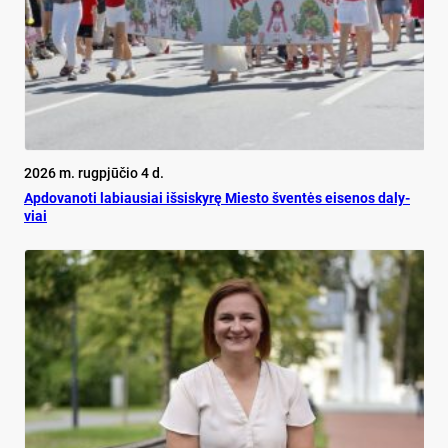
2026 m. rugpjūčio 4 d.
Ap­do­va­no­ti la­biau­siai iš­si­sky­rę Mies­to šven­tės ei­se­nos da­ly­
viai