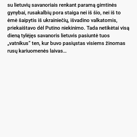
su lietuvių savanoriais renkant paramą gimtinės
gynybai, rusakalbių pora staiga nei iš šio, nei iš to
ėmė šaipytis iš ukrainiečių, išvadino valkatomis,
priekaištavo dėl Putino niekinimo. Tada netikėtai visą
dieną tylėjęs savanoris lietuvis pasiuntė tuos
„vatnikus“ ten, kur buvo pasiųstas visiems žinomas
rusų kariuomenės laivas…