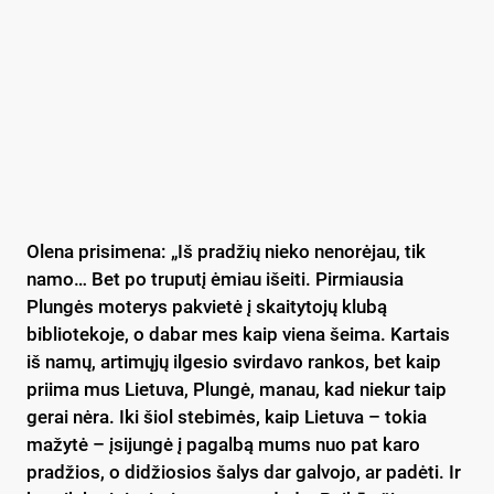
Olena prisimena: „Iš pradžių nieko nenorėjau, tik
namo… Bet po truputį ėmiau išeiti. Pirmiausia
Plungės moterys pakvietė į skaitytojų klubą
bibliotekoje, o dabar mes kaip viena šeima. Kartais
iš namų, artimųjų ilgesio svirdavo rankos, bet kaip
priima mus Lietuva, Plungė, manau, kad niekur taip
gerai nėra. Iki šiol stebimės, kaip Lietuva – tokia
mažytė – įsijungė į pagalbą mums nuo pat karo
pradžios, o didžiosios šalys dar galvojo, ar padėti. Ir