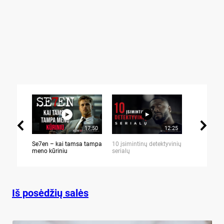
17:50
12:25
Se7en – kai tamsa tampa
10 įsimintinų detektyvinių
10 įtemptų,
meno kūriniu
serialų
stingdančių 
Iš posėdžių salės