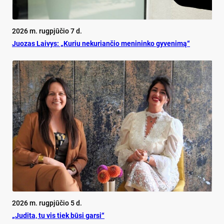
2026 m. rugpjūčio 7 d.
Juo­zas Lai­vys: „Ku­riu ne­ku­rian­čio me­ni­nin­ko gy­ve­ni­mą“
2026 m. rugpjūčio 5 d.
„Judita, tu vis tiek būsi garsi“