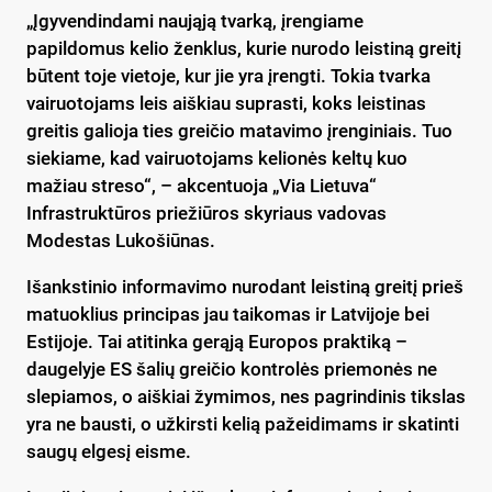
„Įgyvendindami naująją tvarką, įrengiame
papildomus kelio ženklus, kurie nurodo leistiną greitį
būtent toje vietoje, kur jie yra įrengti. Tokia tvarka
vairuotojams leis aiškiau suprasti, koks leistinas
greitis galioja ties greičio matavimo įrenginiais. Tuo
siekiame, kad vairuotojams kelionės keltų kuo
mažiau streso“, – akcentuoja „Via Lietuva“
Infrastruktūros priežiūros skyriaus vadovas
Modestas Lukošiūnas.
Išankstinio informavimo nurodant leistiną greitį prieš
matuoklius principas jau taikomas ir Latvijoje bei
Estijoje. Tai atitinka gerąją Europos praktiką –
daugelyje ES šalių greičio kontrolės priemonės ne
slepiamos, o aiškiai žymimos, nes pagrindinis tikslas
yra ne bausti, o užkirsti kelią pažeidimams ir skatinti
saugų elgesį eisme.