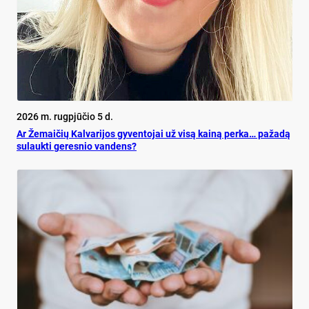
2026 m. rugpjūčio 5 d.
Ar Že­mai­čių Kal­va­ri­jos gy­ven­to­jai už vi­są kai­ną per­ka… pa­ža­dą
su­lauk­ti ge­res­nio van­dens?