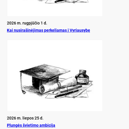
2026 m. rugpjūčio 1 d.
Kai nu­si­ra­ši­nė­ji­mas per­ke­lia­mas į Vy­riau­sy­bę
2026 m. liepos 25 d.
Plun­gės švie­ti­mo am­bi­ci­ja