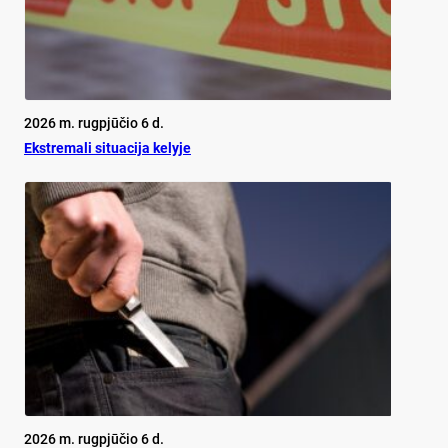
2026 m. rugpjūčio 6 d.
Ekst­re­ma­li si­tua­ci­ja ke­ly­je
2026 m. rugpjūčio 6 d.