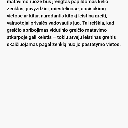
matavimo ruože bus įrengtas papildomas kelio
ženklas, pavyzdžiui, miesteliuose, apsisukimų
vietose ar kitur, nurodantis kitokį leistiną greitį,
vairuotojai privalės vadovautis juo. Tai reiškia, kad
greičio apribojimas vidutinio greičio matavimo
atkarpoje gali keistis – tokiu atveju leistinas greitis
skaičiuojamas pagal ženklą nuo jo pastatymo vietos.