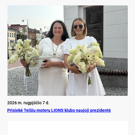
2026 m. rugpjūčio 7 d.
Pri­siekė Tel­šių mo­terų LIONS klu­bo nau­jo­ji pre­zi­dentė