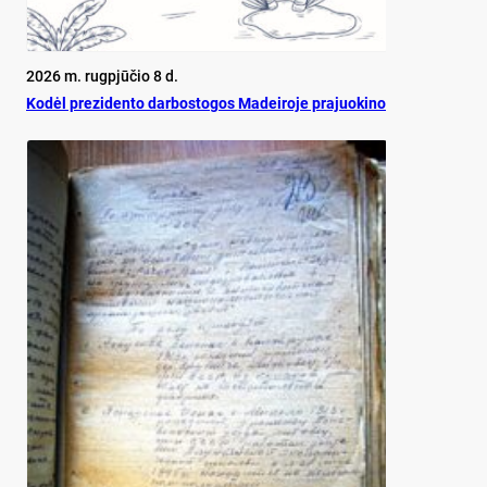
2026 m. rugpjūčio 8 d.
Ko­dėl pre­zi­den­to dar­bos­to­gos Ma­dei­ro­je pra­juo­ki­no