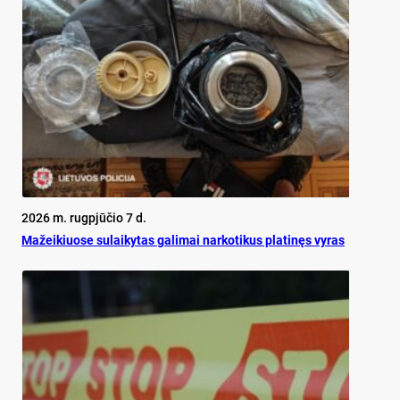
2026 m. rugpjūčio 7 d.
Mažeikiuose sulaikytas galimai narkotikus platinęs vyras