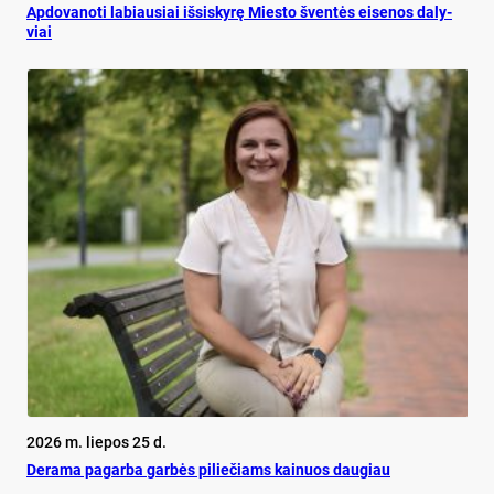
Ap­do­va­no­ti la­biau­siai iš­si­sky­rę Mies­to šven­tės ei­se­nos da­ly­
viai
2026 m. liepos 25 d.
De­ra­ma pa­gar­ba gar­bės pi­lie­čiams kai­nuos dau­giau