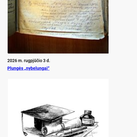
2026 m. rugpjūčio 3 d.
Plun­gės „ny­be­lun­gai“