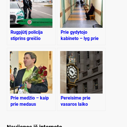
Rugpjūtį policija
Prie gydytojo
stiprins greičio
kabineto – lyg prie
kontrolę ir blaivumo
nemokamos dešros
patikrą
Prie medžio – kaip
Pereisime prie
prie medaus
vasaros laiko