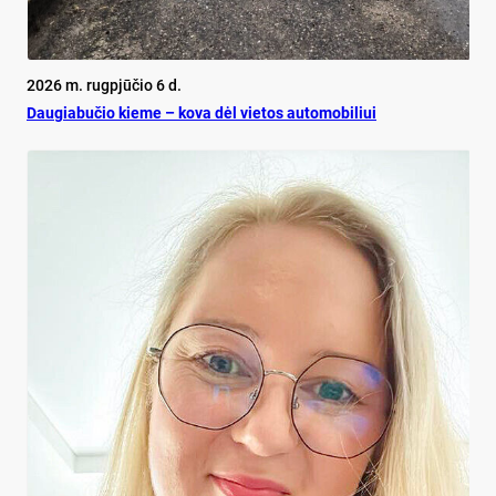
2026 m. rugpjūčio 6 d.
Dau­gia­bu­čio kie­me – ko­va dėl vie­tos au­to­mo­bi­liui