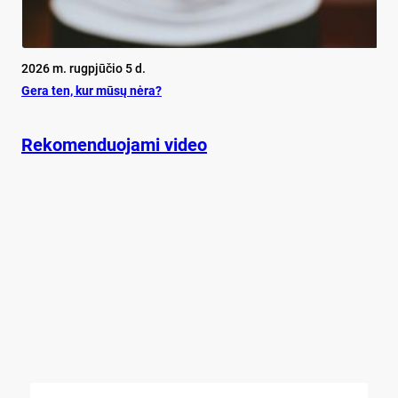
2026 m. rugpjūčio 5 d.
Ge­ra ten, kur mū­sų nė­ra?
Rekomenduojami video