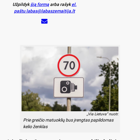
Užpildyk
šią formą
arba rašyk
el.
paštu labas@labaszemaitija.lt
„Via Lietuva“ nuotr.
Prie greičio matuoklių bus įrengtas papildomas
kelio ženklas