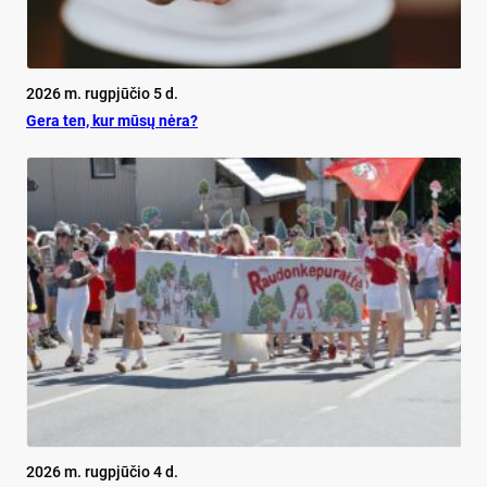
2026 m. rugpjūčio 5 d.
Ge­ra ten, kur mū­sų nė­ra?
2026 m. rugpjūčio 4 d.