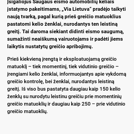
Įsigaliojus Saugaus eismo automobilių keliais
įstatymo pakeitimams, „Via Lietuva“ pradėjo taikyti
naują tvarką, pagal kurią prieš greičio matuoklius
pastatomi kelio ženklai, nurodantys ten leistiną
greitį. Tai daroma siekiant didinti eismo saugumą,
sumažinti neaiškumą vairuotojams ir padėti jiems
laikytis nustatytų greičio apribojimų.
Prieš kiekvieną įrengtą ir eksploatuojamą greičio
matuoklį – tiek momentinį, tiek vidutinio greičio –
įrengiami kelio ženklai, informuojantys apie vykdomą
greičio kontrolę, bei ženklai, nurodantys leistiną
greitį. Iš viso bus pastatyta daugiau kaip 150 kelio
ženklų su nurodytu leistinu greičiu prie momentinių
greičio matuoklių ir daugiau kaip 250 – prie vidutinio
greičio matuoklių.