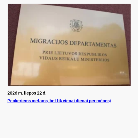
2026 m. liepos 22 d.
Pen­ke­riems me­tams, bet tik vie­nai die­nai per mė­ne­sį