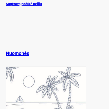
Su­gė­ro­vą pa­dū­rė pei­liu
Nuomonės