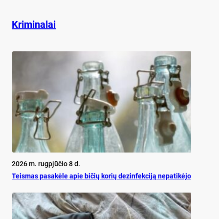
Kriminalai
2026 m. rugpjūčio 8 d.
Teis­mas pa­sa­kė­le apie bi­čių ko­rių de­zin­fek­ci­ją ne­pa­ti­kė­jo