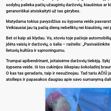
sodybų palieka pačių užaugintų daržovių, kiaušinius ar k
geranoriškai atsiskaityti už tas gėrybes.
Matydama tokius pavyzdžius su šypsena veide pasvarsty
Veikiausiai jau tą pačią dieną nebeliktų nei kiaušinių, ne
Bet oi kaip aš klydau. Va, stoviu toje pačioje automobilių 
įdėta vaisių ir daržovių, o šalia – raštelis: „Pasivaišink
lietuvių kultūra ir sąmoningumu.
Trumpai apibendrinant, įsitaisėme daržovių tiekėją. Sykį i
šypsena veide. Iš tos cukinijos iškepiau šokoladinį bra
O kas tas geradaris, taip ir nesužinojau. Tad tariu AČIŪ 
atsilieps ir papasakos daugiau apie savo sumanymą dalin