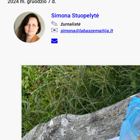
2024 m. gruodžio 7 d.
Simona Stuopelytė
žurnalistė
simona@labaszemaitija.lt