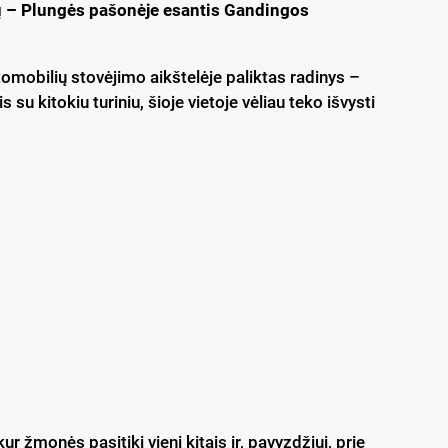
ų – Plungės pašonėje esantis Gandingos
omobilių stovėjimo aikštelėje paliktas radinys –
is su kitokiu turiniu, šioje vietoje vėliau teko išvysti
 žmonės pasitiki vieni kitais ir, pavyzdžiui, prie