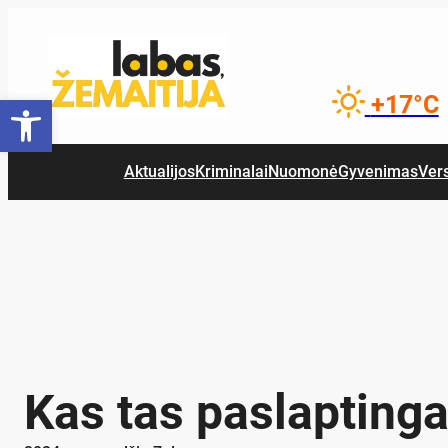
Eiti
prie
turinio
Open toolbar
+17°C
Aktualijos
Kriminalai
Nuomonė
Gyvenimas
Ver
Kas tas paslaptinga