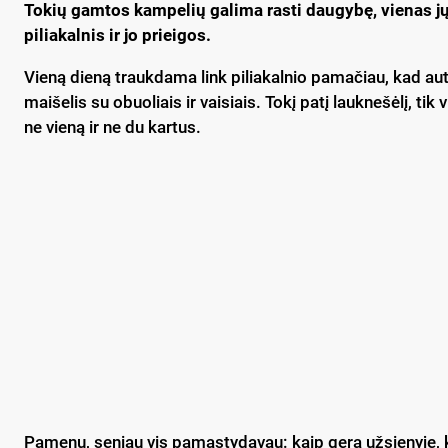
Tokių gamtos kampelių galima rasti daugybę, vienas j
piliakalnis ir jo prieigos.
Vieną dieną traukdama link piliakalnio pamačiau, kad aut
maišelis su obuoliais ir vaisiais. Tokį patį lauknešėlį, tik v
ne vieną ir ne du kartus.
Pamenu, seniau vis pamąstydavau: kaip gera užsienyje, kur