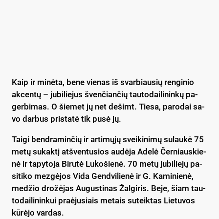
Kaip ir mi­nė­ta, be­ne vie­nas iš svar­biau­sių ren­gi­nio
ak­cen­tų – ju­bi­lie­jus šven­čian­čių tau­to­dai­li­nin­kų pa­
ger­bi­mas. O šie­met jų net de­šimt. Tie­sa, pa­ro­dai sa­
vo dar­bus pri­sta­tė tik pu­sė jų.
Tai­gi bend­ra­min­čių ir ar­ti­mų­jų svei­ki­ni­mų su­lau­kė 75
me­tų su­kak­tį at­šven­tu­sios au­dė­ja Ade­lė Čer­niaus­kie­
nė ir ta­py­to­ja Bi­ru­tė Lu­ko­šie­nė. 70 me­tų ju­bi­lie­jų pa­
si­ti­ko mez­gė­jos Vi­da Gend­vi­lie­nė ir G. Ka­mi­nie­nė,
me­džio dro­žė­jas Au­gus­ti­nas Žal­gi­ris. Be­je, šiam tau­
to­dai­li­nin­kui praė­ju­siais me­tais su­teik­tas Lie­tu­vos
kū­rė­jo var­das.