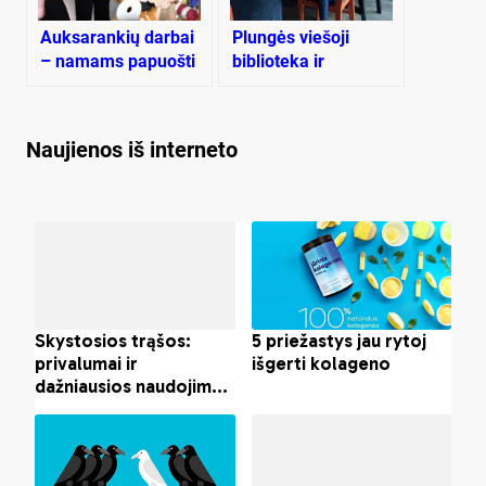
Auksarankių darbai
Plungės viešoji
– namams papuošti
biblioteka ir
ir artimiesiems
Valentinas
nudžiuginti
Masalskis žada
suvienyti jėgas
Naujienos iš interneto