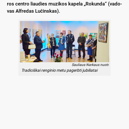
ros cent­ro liau­dies mu­zi­kos ka­pe­la „Ro­kun­da“ (va­do­
vas Alf­re­das Lu­čins­kas).
Sauliaus Narkaus nuotr.
Tradiciškai renginio metu pagerbti jubiliatai