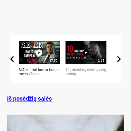
17:50
12:25
Se7en – kai tamsa tampa
10 įsimintinų detektyvinių
10 įtemptų,
meno kūriniu
serialų
stingdančių 
Iš posėdžių salės