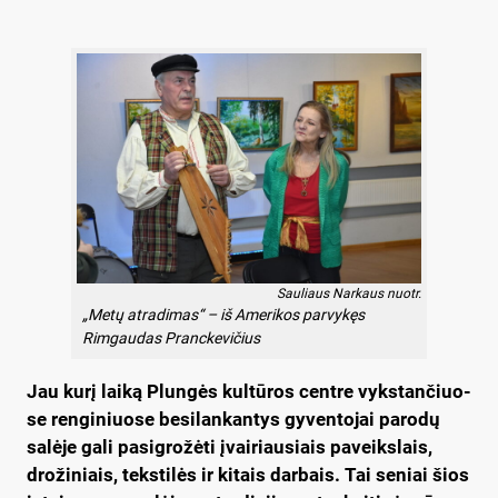
Sauliaus Narkaus nuotr.
„Metų atradimas“ – iš Amerikos parvykęs
Rimgaudas Pranckevičius
Jau ku­rį lai­ką Plun­gės kul­tū­ros cent­re vyks­tan­čiuo­
se ren­gi­niuo­se be­si­lan­kan­tys gy­ven­to­jai pa­ro­dų
sa­lė­je ga­li pa­si­gro­žė­ti įvai­riau­siais pa­veiks­lais,
dro­ži­niais, teks­ti­lės ir ki­tais dar­bais. Tai se­niai šios