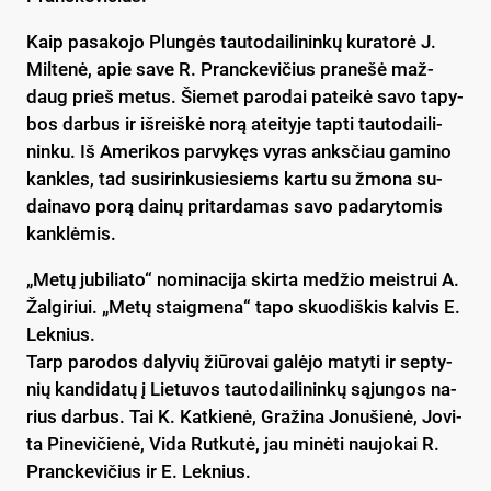
Kaip pa­sa­ko­jo Plun­gės tau­to­dai­li­nin­kų ku­ra­to­rė J.
Mil­te­nė, apie sa­ve R. Pranc­ke­vi­čius pra­ne­šė maž­
daug prieš me­tus. Šie­met pa­ro­dai pa­tei­kė sa­vo ta­py­
bos dar­bus ir iš­reiš­kė no­rą atei­ty­je tap­ti tau­to­dai­li­
nin­ku. Iš Ame­ri­kos par­vy­kęs vy­ras anks­čiau ga­mi­no
kank­les, tad su­si­rin­ku­sie­siems kar­tu su žmo­na su­
dai­na­vo po­rą dai­nų pri­tar­da­mas sa­vo pa­da­ry­to­mis
kank­lė­mis.
„Me­tų ju­bi­lia­to“ no­mi­na­ci­ja skir­ta me­džio meist­rui A.
Žal­gi­riui. „Me­tų staig­me­na“ ta­po skuo­diš­kis kal­vis E.
Lek­nius.
Tarp pa­ro­dos da­ly­vių žiū­ro­vai ga­lė­jo ma­ty­ti ir sep­ty­
nių kan­di­da­tų į Lie­tu­vos tau­to­dai­li­nin­kų są­jun­gos na­
rius dar­bus. Tai K. Kat­kie­nė, Gra­ži­na Jo­nu­šie­nė, Jo­vi­
ta Pi­ne­vi­čie­nė, Vi­da Rut­ku­tė, jau mi­nė­ti nau­jo­kai R.
Pranc­ke­vi­čius ir E. Lek­nius.