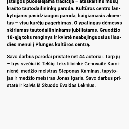
įstai­gos puo­se­lė­ja­ma tra­di­ci­ja – ata­skai­ti­nė mū­sų
kraš­to tau­to­dai­li­nin­kų pa­ro­da. Kul­tū­ros cent­ro lan­
ky­to­jams pa­si­džiau­gus pa­ro­da, bai­gia­ma­sis ak­cen­
tas – vi­sų kū­rė­jų pa­ger­bi­mas. O ypa­tin­gas dė­me­sys
ski­ria­mas tau­to­dai­li­nin­kams ju­bi­lia­tams. Gruo­džio
18-ąją toks ren­gi­nys ir kvie­tė nea­be­jin­guo­sius liau­
dies me­nui į Plun­gės kul­tū­ros cent­rą.
Sa­vo dar­bus pa­ro­dai pri­sta­tė net 44 au­to­riai. Tarp jų
– trys sve­čiai iš Tel­šių: teks­ti­li­nin­kė Ge­no­vai­tė Ka­mi­
nie­nė, me­džio meist­ras Ste­po­nas Ka­mi­nas, ta­py­to­
jas ir me­džio meist­ras Jo­nas Iga­ris. Sa­vo dar­bus pri­
sta­tė ir kal­vis iš Skuo­do Eval­das Lek­nius.