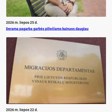
2026 m. liepos 25 d.
De­ra­ma pa­gar­ba gar­bės pi­lie­čiams kai­nuos dau­giau
2026 m. liepos 22 d.