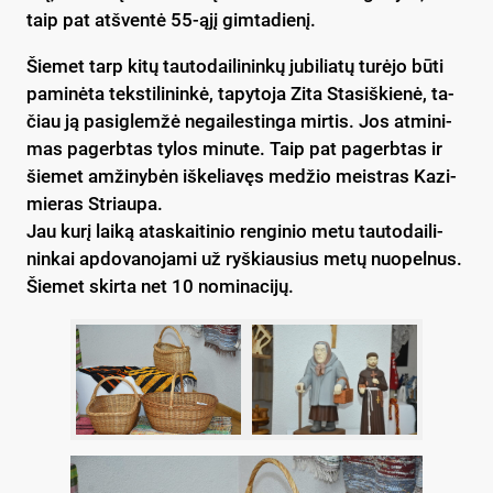
taip pat at­šven­tė 55-ąjį gim­ta­die­nį.
Šie­met tarp ki­tų tau­to­dai­li­nin­kų ju­bi­lia­tų tu­rė­jo bū­ti
pa­mi­nė­ta teks­ti­li­nin­kė, ta­py­to­ja Zi­ta Sta­siš­kie­nė, ta­
čiau ją pa­si­glem­žė ne­gai­les­tin­ga mir­tis. Jos at­mi­ni­
mas pa­gerb­tas ty­los mi­nu­te. Taip pat pa­gerb­tas ir
šie­met am­ži­ny­bėn iš­ke­lia­vęs me­džio meist­ras Ka­zi­
mie­ras Striau­pa.
Jau ku­rį lai­ką ata­skai­ti­nio ren­gi­nio me­tu tau­to­dai­li­
nin­kai ap­do­va­no­ja­mi už ryš­kiau­sius me­tų nuo­pel­nus.
Šie­met skir­ta net 10 no­mi­na­ci­jų.