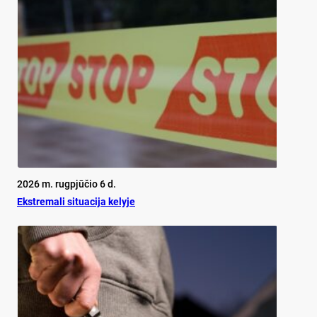
2026 m. rugpjūčio 6 d.
Ekst­re­ma­li si­tua­ci­ja ke­ly­je