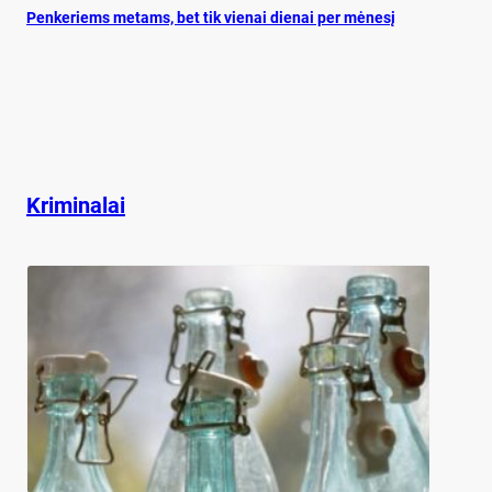
Pen­ke­riems me­tams, bet tik vie­nai die­nai per mė­ne­sį
Kriminalai