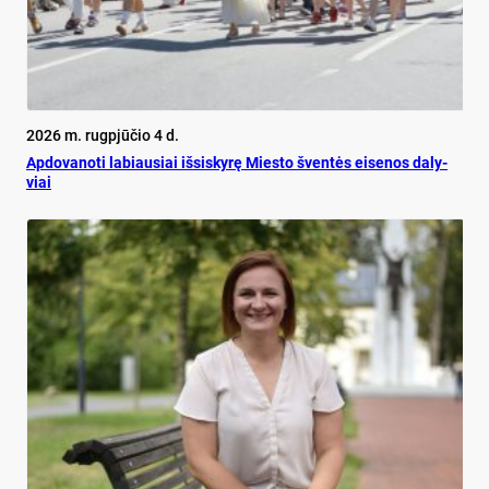
2026 m. rugpjūčio 4 d.
Ap­do­va­no­ti la­biau­siai iš­si­sky­rę Mies­to šven­tės ei­se­nos da­ly­
viai