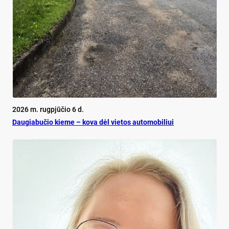
2026 m. rugpjūčio 6 d.
Dau­gia­bu­čio kie­me – ko­va dėl vie­tos au­to­mo­bi­liui