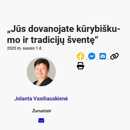
„Jūs do­va­no­ja­te kū­ry­biš­ku­
mo ir tra­di­ci­jų šven­tę“
2025 m. sausio 1 d.
Jolanta Vasiliauskienė
Žurnalistė