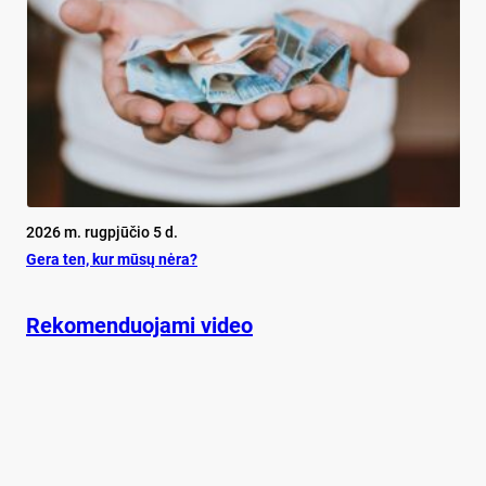
2026 m. rugpjūčio 5 d.
Ge­ra ten, kur mū­sų nė­ra?
Rekomenduojami video