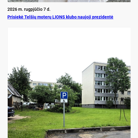
2026 m. rugpjūčio 7 d.
Pri­siekė Tel­šių mo­terų LIONS klu­bo nau­jo­ji pre­zi­dentė