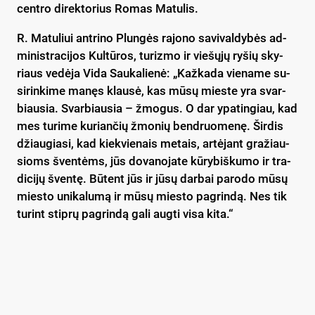
cent­ro di­rek­to­rius Ro­mas Ma­tu­lis.
R. Ma­tu­liui ant­ri­no Plun­gės ra­jo­no sa­vi­val­dy­bės ad­
mi­nist­ra­ci­jos Kul­tū­ros, tu­riz­mo ir vie­šų­jų ry­šių sky­
riaus ve­dė­ja Vi­da Sau­ka­lie­nė: „Kaž­ka­da vie­na­me su­
si­rin­ki­me ma­nęs klau­sė, kas mū­sų mies­te yra svar­
biau­sia. Svar­biau­sia – žmo­gus. O dar ypa­tin­giau, kad
mes tu­ri­me ku­rian­čių žmo­nių bend­ruo­me­nę. Šir­dis
džiau­gia­si, kad kiek­vie­nais me­tais, ar­tė­jant gra­žiau­
sioms šven­tėms, jūs do­va­no­ja­te kū­ry­biš­ku­mo ir tra­
di­ci­jų šven­tę. Bū­tent jūs ir jū­sų dar­bai pa­ro­do mū­sų
mies­to uni­ka­lu­mą ir mū­sų mies­to pa­grin­dą. Nes tik
tu­rint stip­rų pa­grin­dą ga­li aug­ti vi­sa ki­ta.“