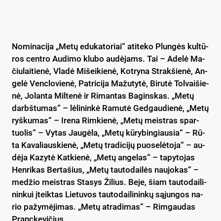
No­mi­na­ci­ja „Me­tų edu­ka­to­riai“ ati­te­ko Plun­gės kul­tū­
ros cent­ro Au­di­mo klu­bo au­dė­jams. Tai – Ade­lė Ma­
čiu­lai­tie­nė, Vla­dė Mi­šei­kie­nė, Kot­ry­na Strak­šie­nė, An­
ge­lė Venc­lo­vie­nė, Pat­ri­ci­ja Ma­žu­ty­tė, Bi­ru­tė Tol­vai­šie­
nė, Jo­lan­ta Mil­te­nė ir Ri­man­tas Ba­gins­kas. „Me­tų
darbš­tu­mas“ – lė­li­nin­kė Ra­mu­tė Ged­gau­die­nė, „Me­tų
ryš­ku­mas“ – Ire­na Rim­kie­nė, „Me­tų meist­ras spar­
tuo­lis“ – Vy­tas Jau­gė­la, „Me­tų kū­ry­bin­giau­sia“ – Rū­
ta Ka­va­liaus­kie­nė, „Me­tų tra­di­ci­jų puo­se­lė­to­ja“ – au­
dė­ja Ka­zy­tė Kat­kie­nė, „Me­tų an­ge­las“ – ta­py­to­jas
Hen­ri­kas Ber­ta­šius, „Me­tų tau­to­dai­lės nau­jo­kas“ –
me­džio meist­ras Sta­sys Ži­lius. Be­je, šiam tau­to­dai­li­
nin­kui įteik­tas Lie­tu­vos tau­to­dai­li­nin­kų są­jun­gos na­
rio pa­žy­mė­ji­mas. „Me­tų at­ra­di­mas“ – Rim­gau­das
Pranc­ke­vi­čius.