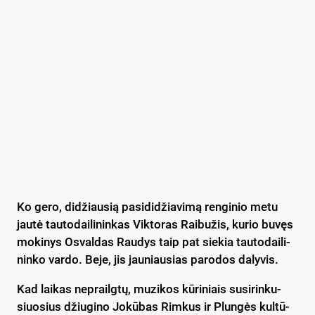
Ko ge­ro, di­džiau­sią pa­si­di­džia­vi­mą ren­gi­nio me­tu
jau­tė tau­to­dai­li­nin­kas Vik­to­ras Rai­bu­žis, ku­rio bu­vęs
mo­ki­nys Os­val­das Rau­dys taip pat sie­kia tau­to­dai­li­
nin­ko var­do. Be­je, jis jau­niau­sias pa­ro­dos da­ly­vis.
Kad lai­kas ne­prailg­tų, mu­zi­kos kū­ri­niais su­si­rin­ku­
siuo­sius džiu­gi­no Jo­kū­bas Rim­kus ir Plun­gės kul­tū­