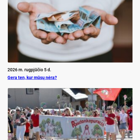
2026 m. rugpjūčio 5 d.
Ge­ra ten, kur mū­sų nė­ra?