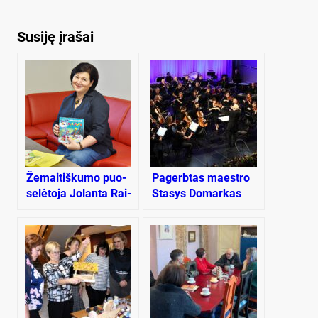
Susiję įrašai
Že­mai­tiš­ku­mo puo­
Pagerbtas maestro
se­lė­to­ja Jo­lan­ta Rai­
Stasys Domarkas
šu­tie­nė: „At­lai­kau vi­
sus vė­jus, o šti­lis
ma­ne ne­ša į ap­mąs­
ty­mus“