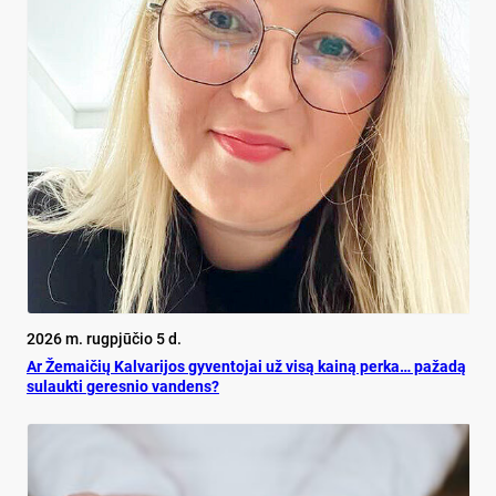
2026 m. rugpjūčio 5 d.
Ar Že­mai­čių Kal­va­ri­jos gy­ven­to­jai už vi­są kai­ną per­ka… pa­ža­dą
su­lauk­ti ge­res­nio van­dens?