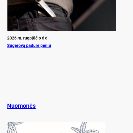
2026 m. rugpjūčio 6 d.
Su­gė­ro­vą pa­dū­rė pei­liu
Nuomonės