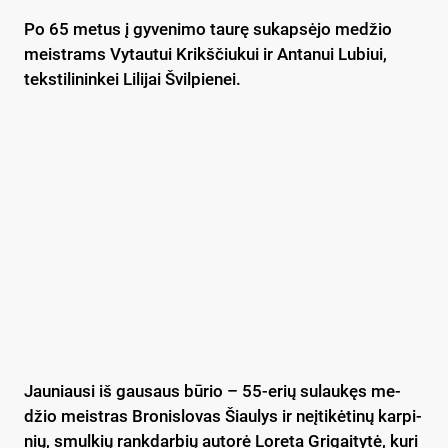
Po 65 me­tus į gy­ve­ni­mo tau­rę su­kap­sė­jo me­džio
meist­rams Vy­tau­tui Krikš­čiu­kui ir An­ta­nui Lu­biui,
teks­ti­li­nin­kei Li­li­jai Švil­pie­nei.
Jau­niau­si iš gau­saus bū­rio – 55-erių su­lau­kęs me­
džio meist­ras Bro­nis­lo­vas Šiau­lys ir neį­ti­kė­ti­nų kar­pi­
nių, smul­kių rank­dar­bių au­to­rė Lo­re­ta Gri­gai­ty­tė, ku­ri