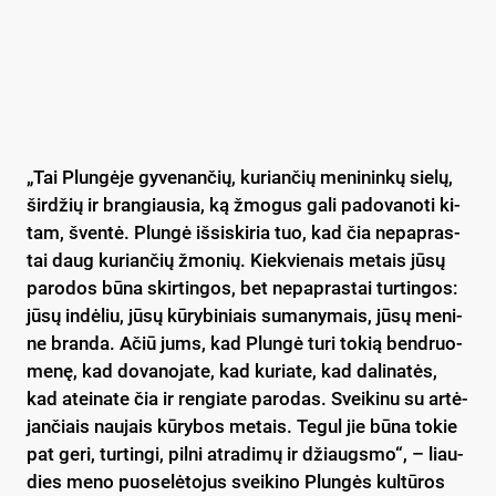
„Tai Plun­gė­je gy­ve­nan­čių, ku­rian­čių me­ni­nin­kų sie­lų,
šir­džių ir bran­giau­sia, ką žmo­gus ga­li pa­do­va­no­ti ki­
tam, šven­tė. Plun­gė iš­si­ski­ria tuo, kad čia ne­pap­ras­
tai daug ku­rian­čių žmo­nių. Kiek­vie­nais me­tais jū­sų
pa­ro­dos bū­na skir­tin­gos, bet ne­pap­ras­tai tur­tin­gos:
jū­sų in­dė­liu, jū­sų kū­ry­bi­niais su­ma­ny­mais, jū­sų me­ni­
ne bran­da. Ačiū jums, kad Plun­gė tu­ri to­kią bend­ruo­
me­nę, kad do­va­no­ja­te, kad ku­ria­te, kad da­li­na­tės,
kad atei­na­te čia ir ren­gia­te pa­ro­das. Svei­ki­nu su ar­tė­
jan­čiais nau­jais kū­ry­bos me­tais. Te­gul jie bū­na to­kie
pat ge­ri, tur­tin­gi, pil­ni at­ra­di­mų ir džiaugs­mo“, – liau­
dies me­no puo­se­lė­to­jus svei­ki­no Plun­gės kul­tū­ros