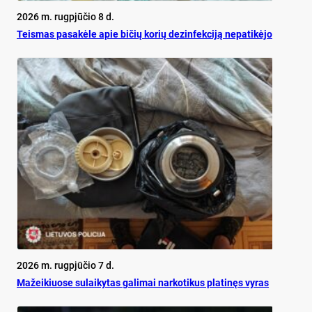
2026 m. rugpjūčio 8 d.
Teis­mas pa­sa­kė­le apie bi­čių ko­rių de­zin­fek­ci­ją ne­pa­ti­kė­jo
2026 m. rugpjūčio 7 d.
Mažeikiuose sulaikytas galimai narkotikus platinęs vyras