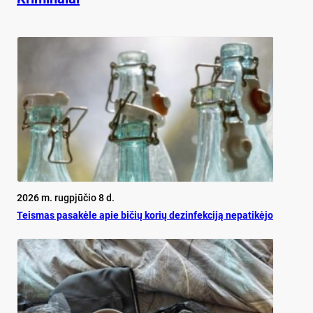
2026 m. rugpjūčio 8 d.
Teis­mas pa­sa­kė­le apie bi­čių ko­rių de­zin­fek­ci­ją ne­pa­ti­kė­jo