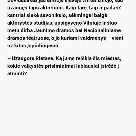
užaugęs taps aktoriumi. Kaip tarė, taip ir padarė:
kantriai siekė savo tikslo, sėkmingai baigė
aktorystės studijas, apsigyveno Vilniuje ir šiuo
metu dirba Jaunimo dramos bei Nacionaliniame
dramos teatruose, o jo kuriami vaidmenys – vieni
už kitus įspūdingesni.
– Užaugote Rietave. Ką jums reiškia šis miestas,
kokie vaikystės prisiminimai labiausiai įsirėžė į
atmintį?