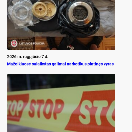
2026 m. rugpjūčio 7 d.
Mažeikiuose sulaikytas galimai narkotikus platinęs vyras