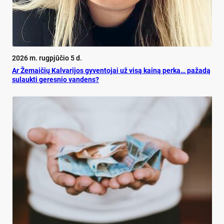
2026 m. rugpjūčio 5 d.
Ar Že­mai­čių Kal­va­ri­jos gy­ven­to­jai už vi­są kai­ną per­ka… pa­ža­dą
su­lauk­ti ge­res­nio van­dens?