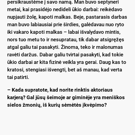
persikraustėme į savo namą. Man buvo septyneri
metai, kai prasidėjo nedideli ūkio darbai: reikėdavo
nupjauti žolę, kapoti malkas. Beje, pastarasis darbas
man buvo labiausiai prie širdies, galėdavau nuo ryto
iki vakaro kapoti malkas – labai išvalydavo mintis,
nors tuo metu to ir nesupratau, tik dabar atsigręžęs
atgal galiu tai pasakyti. Žinoma, teko ir malonumas
ravėti daržus. Dabar galiu tvirtai pasakyti, kad tokie
ūkio darbai ar kita fizinė veikla yra gerai. Daug kas to
kratosi, stengiasi išvengti, bet aš manau, kad verta
tai patirti.
– Kada supratote, kad norite rinktis aktoriaus
karjerą? Gal jūsų šeimoje ar giminėje yra meniškos
sielos žmonių, iš kurių sėmėtės įkvėpimo?