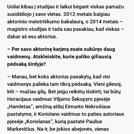
Uoliai kibau į studijas ir laikui bėgant viskas pamažu
susidėliojo į savo vietas. 2012 metais baigiau
aktorinio meistriškumo bakalaurą, o 2014 metais –
magistro studijas ir tada sau pasakiau, kad viskas –
dabar aš esu aktorius.
– Per savo aktorinę karjerą esate sukūręs daug
vaidmenų. Atskleiskite, kurie paliko giliausią
pėdsaką širdyje?
– Manau, bet koks aktorius pasakytų, kad visi
vaidmenys palieka tam tikrą pėdsaką. Vieni gilesnį,
kiti – mažiau gilų. Bet jeigu reikėtų išskirti, tai būtų
Horacijaus vaidmuo Viljamo Šekspyro pjesėje
„Hamletas“, amžiną atilsį Eimunto Nekrošiaus
pastatyme, ir Koriolano vaidmuo to paties autoriaus
pjesėje „Koriolanas“, kurią pastatė Paulius
Markevičius. Na ir, be jokios abejonės, vienas