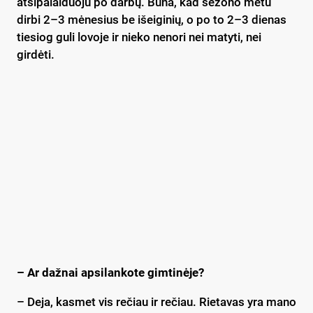
atsipalaiduoju po darbų. Būna, kad sezono metu
dirbi 2–3 mėnesius be išeiginių, o po to 2–3 dienas
tiesiog guli lovoje ir nieko nenori nei matyti, nei
girdėti.
– Ar dažnai apsilankote gimtinėje?
– Deja, kasmet vis rečiau ir rečiau. Rietavas yra mano