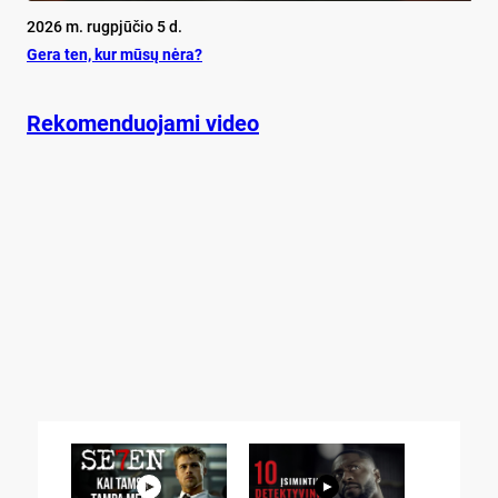
2026 m. rugpjūčio 5 d.
Ge­ra ten, kur mū­sų nė­ra?
Rekomenduojami video