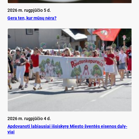
2026 m. rugpjūčio 5 d.
Ge­ra ten, kur mū­sų nė­ra?
2026 m. rugpjūčio 4 d.
Ap­do­va­no­ti la­biau­siai iš­si­sky­rę Mies­to šven­tės ei­se­nos da­ly­
viai