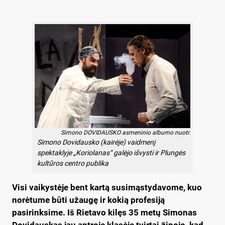
Simono DOVIDAUSKO asmeninio albumo nuotr.
Simono Dovidausko (kairėje) vaidmenį
spektaklyje „Koriolanas“ galėjo išvysti ir Plungės
kultūros centro publika
Visi vaikystėje bent kartą susimąstydavome, kuo
norėtume būti užaugę ir kokią profesiją
pasirinksime. Iš Rietavo kilęs 35 metų Simonas
Dovidauskas jau antroje klasėje tvirtai žinojo, kad