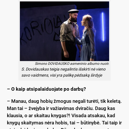
Simono DOVIDAUSKO asmeninio albumo nuotr.
S. Dovidauskas teigia negalintis išskirti nė vieno
savo vaidmens, visi yra palikę pėdsaką širdyje
– O kaip atsipalaiduojate po darbų?
– Manau, daug hobių žmogus negali turėti, tik keletą.
Man tai – žvejyba ir važiavimas dviračiu. Daug kas
klausia, o ar skaitau knygas?! Visada atsakau, kad
knygų skaitymas nėra hobis, tai – būtinybė. Tai taip ir