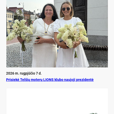
2026 m. rugpjūčio 7 d.
Pri­siekė Tel­šių mo­terų LIONS klu­bo nau­jo­ji pre­zi­dentė