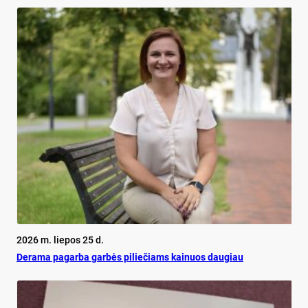
2026 m. liepos 25 d.
De­ra­ma pa­gar­ba gar­bės pi­lie­čiams kai­nuos dau­giau