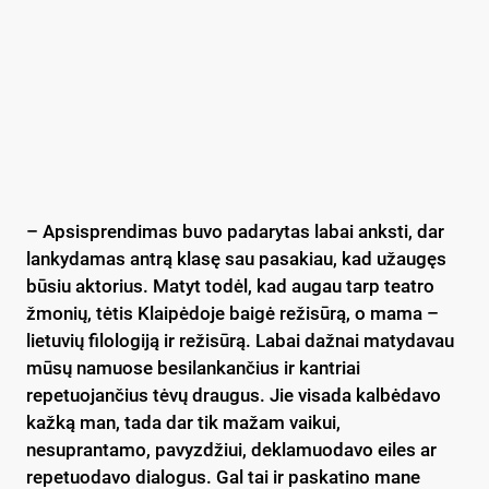
– Apsisprendimas buvo padarytas labai anksti, dar
lankydamas antrą klasę sau pasakiau, kad užaugęs
būsiu aktorius. Matyt todėl, kad augau tarp teatro
žmonių, tėtis Klaipėdoje baigė režisūrą, o mama –
lietuvių filologiją ir režisūrą. Labai dažnai matydavau
mūsų namuose besilankančius ir kantriai
repetuojančius tėvų draugus. Jie visada kalbėdavo
kažką man, tada dar tik mažam vaikui,
nesuprantamo, pavyzdžiui, deklamuodavo eiles ar
repetuodavo dialogus. Gal tai ir paskatino mane