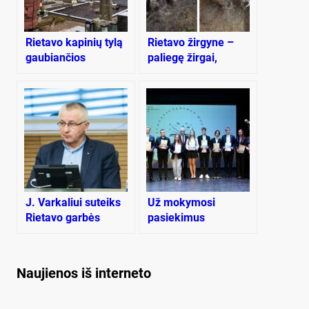
Rietavo kapinių tylą
Rietavo žirgyne –
gaubiančios
paliegę žirgai,
paslaptys
supelijęs šienas,
netvarka ir kontrolės
trūkumas
J. Varkaliui suteiks
Už mokymosi
Rietavo garbės
pasiekimus
piliečio vardą
apdovanoti Rietavo
savivaldybės
moksleiviai
Naujienos iš interneto