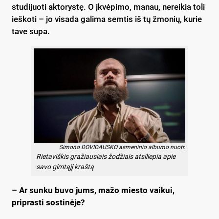
studijuoti aktorystę. O įkvėpimo, manau, nereikia toli
ieškoti – jo visada galima semtis iš tų žmonių, kurie
tave supa.
Simono DOVIDAUSKO asmeninio albumo nuotr.
Rietaviškis gražiausiais žodžiais atsiliepia apie
savo gimtąjį kraštą
– Ar sunku buvo jums, mažo miesto vaikui,
priprasti sostinėje?