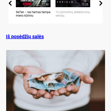
17:50
12:25
Se7en – kai tamsa tampa
10 įsimintinų detektyvinių
10 įtemptų,
meno kūriniu
serialų
stingdančių 
Iš posėdžių salės