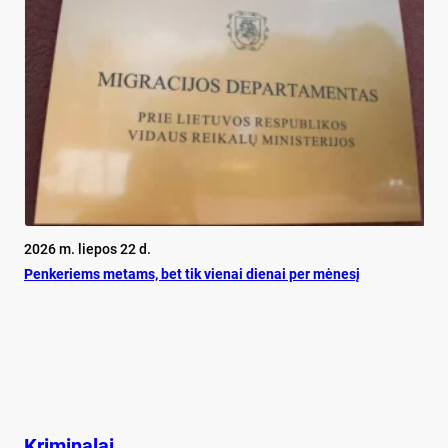
2026 m. liepos 22 d.
Pen­ke­riems me­tams, bet tik vie­nai die­nai per mė­ne­sį
Kriminalai