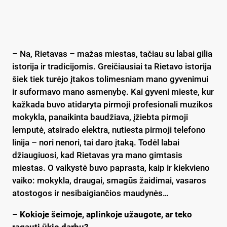
– Na, Rietavas – mažas miestas, tačiau su labai gilia
istorija ir tradicijomis. Greičiausiai ta Rietavo istorija
šiek tiek turėjo įtakos tolimesniam mano gyvenimui
ir suformavo mano asmenybę. Kai gyveni mieste, kur
kažkada buvo atidaryta pirmoji profesionali muzikos
mokykla, panaikinta baudžiava, įžiebta pirmoji
lemputė, atsirado elektra, nutiesta pirmoji telefono
linija – nori nenori, tai daro įtaką. Todėl labai
džiaugiuosi, kad Rietavas yra mano gimtasis
miestas. O vaikystė buvo paprasta, kaip ir kiekvieno
vaiko: mokykla, draugai, smagūs žaidimai, vasaros
atostogos ir nesibaigiančios maudynės…
– Kokioje šeimoje, aplinkoje užaugote, ar teko
ragauti ūkio darbų?