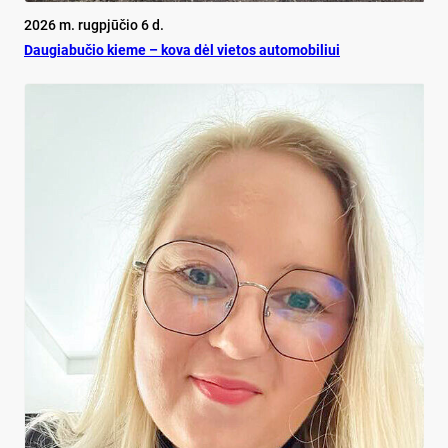
2026 m. rugpjūčio 6 d.
Dau­gia­bu­čio kie­me – ko­va dėl vie­tos au­to­mo­bi­liui