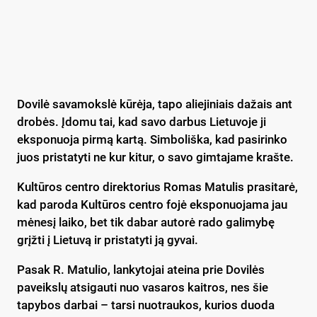
Dovilė savamokslė kūrėja, tapo aliejiniais dažais ant
drobės. Įdomu tai, kad savo darbus Lietuvoje ji
eksponuoja pirmą kartą. Simboliška, kad pasirinko
juos pristatyti ne kur kitur, o savo gimtajame krašte.
Kultūros centro direktorius Romas Matulis prasitarė,
kad paroda Kultūros centro fojė eksponuojama jau
mėnesį laiko, bet tik dabar autorė rado galimybę
grįžti į Lietuvą ir pristatyti ją gyvai.
Pasak R. Matulio, lankytojai ateina prie Dovilės
paveikslų atsigauti nuo vasaros kaitros, nes šie
tapybos darbai – tarsi nuotraukos, kurios duoda