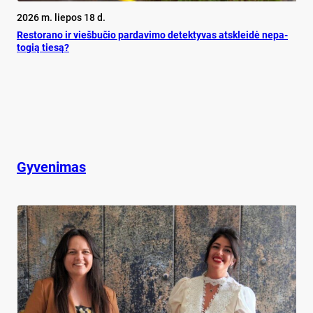
2026 m. liepos 18 d.
Res­to­ra­no ir vieš­bu­čio par­da­vi­mo de­tek­ty­vas at­sklei­dė ne­pa­
to­gią tie­są?
Gyvenimas