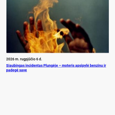
2026 m. rugpjūčio 6 d.
Siau­bin­gas in­ci­den­tas Plun­gė­je – mo­te­ris ap­si­py­lė ben­zi­nu ir
pa­de­gė sa­ve