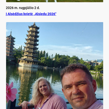
2026 m. rugpjūčio 2 d.
Į Alsėdžius kvietė ,,Alsiedu 2026″