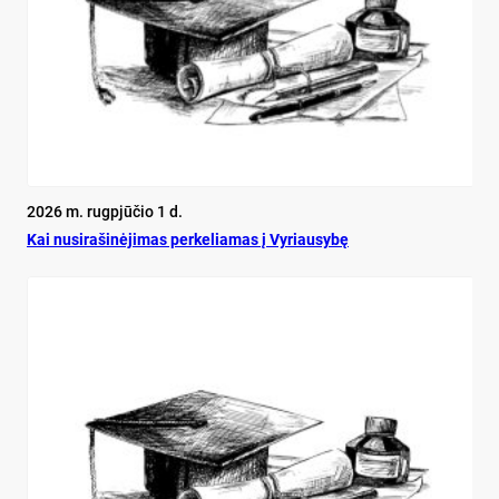
2026 m. rugpjūčio 1 d.
Kai nu­si­ra­ši­nė­ji­mas per­ke­lia­mas į Vy­riau­sy­bę