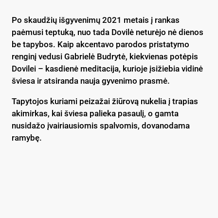
Po skaudžių išgyvenimų 2021 metais į rankas
paėmusi teptuką, nuo tada Dovilė neturėjo nė dienos
be tapybos. Kaip akcentavo parodos pristatymo
renginį vedusi Gabrielė Budrytė, kiekvienas potėpis
Dovilei – kasdienė meditacija, kurioje įsižiebia vidinė
šviesa ir atsiranda nauja gyvenimo prasmė.
Tapytojos kuriami peizažai žiūrovą nukelia į trapias
akimirkas, kai šviesa palieka pasaulį, o gamta
nusidažo įvairiausiomis spalvomis, dovanodama
ramybę.