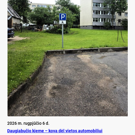
2026 m. rugpjūčio 6 d.
Dau­gia­bu­čio kie­me – ko­va dėl vie­tos au­to­mo­bi­liui