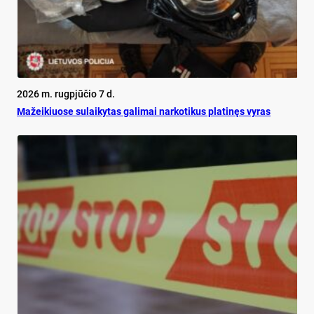
2026 m. rugpjūčio 7 d.
Mažeikiuose sulaikytas galimai narkotikus platinęs vyras