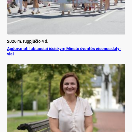
2026 m. rugpjūčio 4 d.
Ap­do­va­no­ti la­biau­siai iš­si­sky­rę Mies­to šven­tės ei­se­nos da­ly­
viai