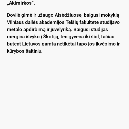
„Akimirkos“.
Dovilė gimė ir užaugo Alsėdžiuose, baigusi mokyklą
Vilniaus dailės akademijos Telšių fakultete studijavo
metalo apdirbimą ir juvelyriką. Baigusi studijas
mergina išvyko į Škotiją, ten gyvena iki šiol, tačiau
būtent Lietuvos gamta netikėtai tapo jos įkvėpimo ir
kūrybos šaltiniu.