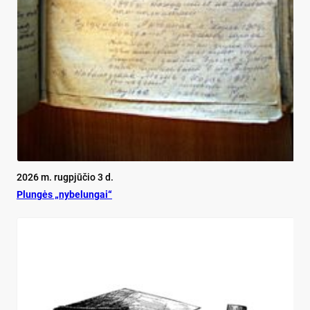
2026 m. rugpjūčio 3 d.
Plun­gės „ny­be­lun­gai“