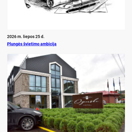
2026 m. liepos 25 d.
Plun­gės švie­ti­mo am­bi­ci­ja