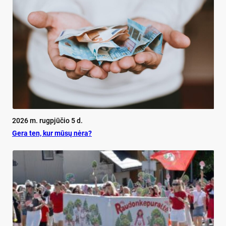
2026 m. rugpjūčio 5 d.
Ge­ra ten, kur mū­sų nė­ra?