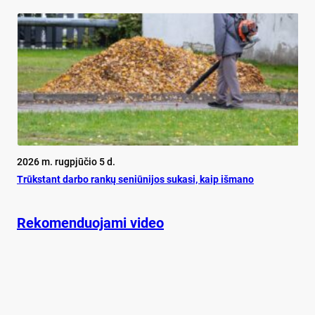
2026 m. rugpjūčio 5 d.
Trūks­tant dar­bo ran­kų se­niū­ni­jos su­ka­si, kaip iš­ma­no
Rekomenduojami video