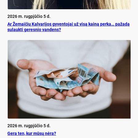
2026 m. rugpjūčio 5 d.
Ar Že­mai­čių Kal­va­ri­jos gy­ven­to­jai už vi­są kai­ną per­ka… pa­ža­dą
su­lauk­ti ge­res­nio van­dens?
2026 m. rugpjūčio 5 d.
Ge­ra ten, kur mū­sų nė­ra?