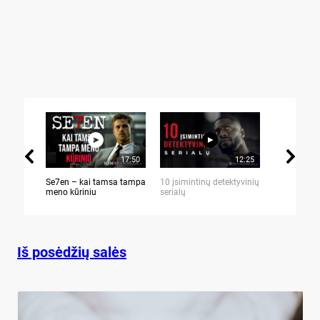
17:50
12:25
Se7en – kai tamsa tampa
10 įsimintinų detektyvinių
10 įtemptų,
meno kūriniu
serialų
stingdančių 
Iš posėdžių salės