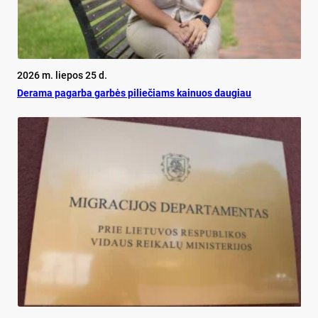
2026 m. liepos 25 d.
De­ra­ma pa­gar­ba gar­bės pi­lie­čiams kai­nuos dau­giau