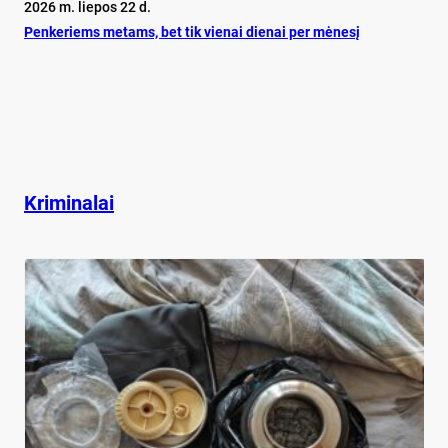
2026 m. liepos 22 d.
Pen­ke­riems me­tams, bet tik vie­nai die­nai per mė­ne­sį
Kriminalai