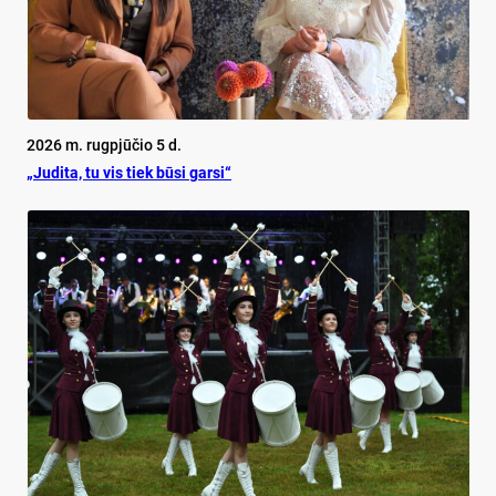
2026 m. rugpjūčio 5 d.
„Judita, tu vis tiek būsi garsi“