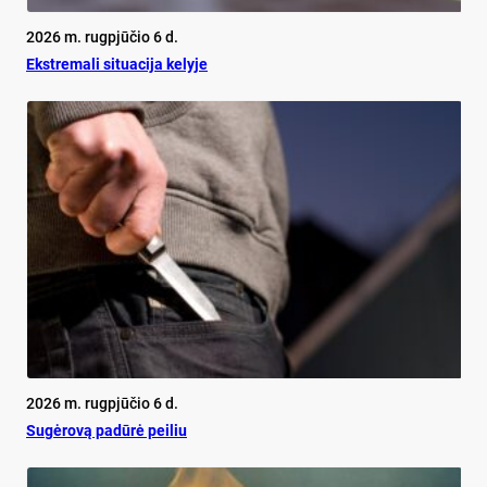
2026 m. rugpjūčio 6 d.
Ekst­re­ma­li si­tua­ci­ja ke­ly­je
2026 m. rugpjūčio 6 d.
Su­gė­ro­vą pa­dū­rė pei­liu