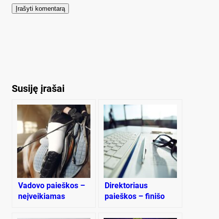
Susiję įrašai
Vadovo paieškos –
Direktoriaus
neįveikiamas
paieškos – finišo
rebusas
tiesiojoje