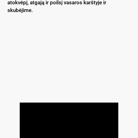
atokvėpį, atgają ir poilsį vasaros karštyje ir
skubėjime.