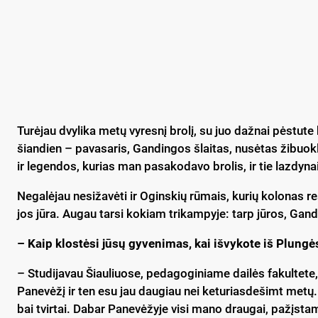
Tu­rė­jau dvy­li­ka me­tų vy­res­nį bro­lį, su juo daž­nai pės­tu­te
šian­dien – pa­va­sa­ris, Gan­din­gos šlai­tas, nu­sė­tas ži­buok­li
ir le­gen­dos, ku­rias man pa­sa­ko­da­vo bro­lis, ir tie laz­dy­na
Ne­ga­lė­jau ne­si­ža­vė­ti ir Ogins­kių rū­mais, ku­rių ko­lo­nas res­
jos jū­ra. Au­gau tar­si ko­kiam tri­kam­py­je: tarp jū­ros, Gan­di
– Kaip klos­tė­si jū­sų gy­ve­ni­mas, kai iš­vy­ko­te iš Plun­gė
– Stu­di­ja­vau Šiau­liuo­se, pe­da­go­gi­nia­me dai­lės fa­kul­te­te,
Pa­ne­vė­žį ir ten esu jau dau­giau nei ke­tu­rias­de­šimt me­tų. N
bai tvir­tai. Da­bar Pa­ne­vė­žy­je vi­si ma­no drau­gai, pa­žįs­ta­