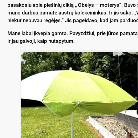
pa­sa­ko­siu apie pie­ši­nių cik­lą „ Obe­lys – mo­te­rys“. Bu­vo su
ma­no dar­bus pa­ma­tė aust­rų ko­lek­ci­nin­kas. Ir jis sa­ko: 
nie­kur ne­bu­vau re­gė­jęs.“ Jis pa­gei­da­vo, kad jam par­duo­či
Ma­ne la­bai įkve­pia gam­ta. Pa­vyz­džiui, prie jū­ros pa­ma­tai s
ir jau gal­vo­ji, kaip nu­ta­py­tum.