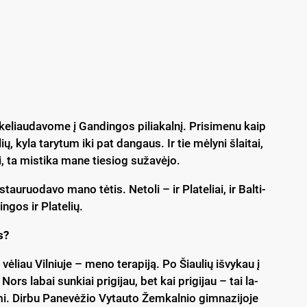
 ke­liau­da­vo­me į Gan­din­gos pi­lia­kal­nį. Pri­si­me­nu kaip
ų, ky­la ta­ry­tum iki pat dan­gaus. Ir tie mė­ly­ni šlai­tai,
i, ta mis­ti­ka ma­ne tie­siog su­ža­vė­jo.
tau­ruo­da­vo ma­no tė­tis. Ne­to­li – ir Pla­te­liai, ir Bal­ti­
n­gos ir Pla­te­lių.
s?
 vė­liau Vil­niu­je – me­no te­ra­pi­ją. Po Šiau­lių iš­vy­kau į
ors la­bai sun­kiai pri­gi­jau, bet kai pri­gi­jau – tai la­
mi. Dir­bu Pa­ne­vė­žio Vy­tau­to Žem­kal­nio gim­na­zi­jo­je