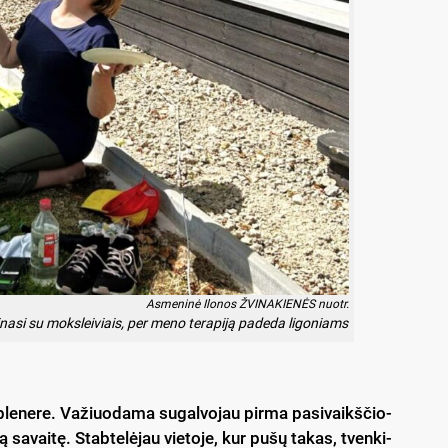
As­me­ni­nė Ilo­nos ŽVI­NA­KIE­NĖS nuo­tr.
li­na­si su moks­lei­viais, per me­no te­ra­pi­ją pa­de­da li­go­niams
ple­ne­re. Va­žiuo­da­ma su­gal­vo­jau pir­ma pa­si­vaikš­čio­
 sa­vai­tę. Stab­te­lė­jau vie­to­je, kur pu­šų ta­kas, tven­ki­