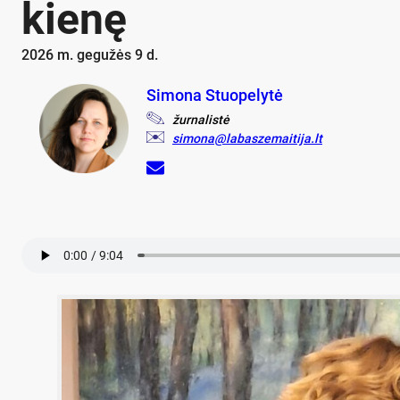
kie­nę
2026 m. gegužės 9 d.
Simona Stuopelytė
žurnalistė
simona@labaszemaitija.lt