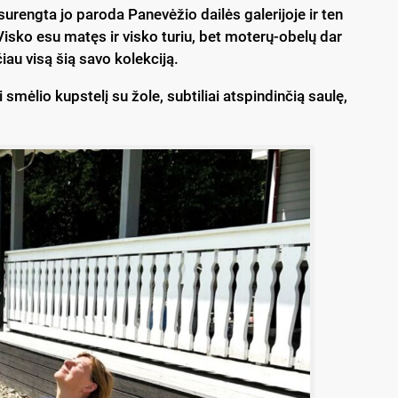
­reng­ta jo pa­ro­da Pa­ne­vė­žio dai­lės ga­le­ri­jo­je ir ten
„Vis­ko esu ma­tęs ir vis­ko tu­riu, bet mo­te­rų-obe­lų dar
au vi­są šią sa­vo ko­lek­ci­ją.
mė­lio kups­te­lį su žo­le, su­bti­liai at­spin­din­čią sau­lę,