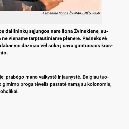
As­me­ni­nė Ilo­nos ŽVI­NA­KIE­NĖS nuo­tr.
vos dai­li­nin­kų są­jun­gos na­re Ilo­na Žvi­na­kie­ne, su­
a ne vie­na­me tarp­tau­ti­nia­me ple­ne­re. Paš­ne­ko­vė
 o da­bar vis daž­niau vėl su­ka į sa­vo gim­tuo­sius kraš­
­nio.
je, pra­bė­go ma­no vai­kys­tė ir jau­nys­tė. Bai­giau tuo­
no gi­mi­mo pro­ga tė­ve­lis pa­sta­tė na­mą su ko­lo­no­mis,
­ho­li­kai.