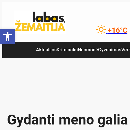
Eiti
prie
turinio
Open toolbar
+16°C
Aktualijos
Kriminalai
Nuomonė
Gyvenimas
Ver
Gy­dan­ti me­no ga­lia