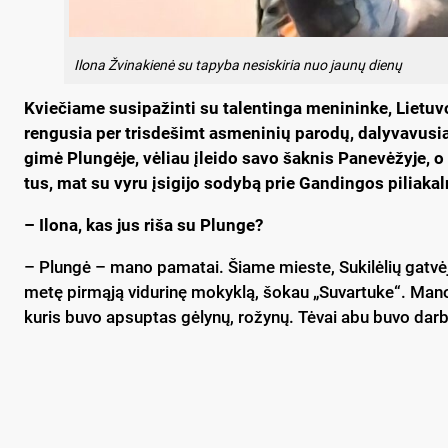
Ilo­na Žvi­na­kie­nė su ta­py­ba ne­si­ski­ria nuo jau­nų die­nų
Kvie­čia­me su­si­pa­žin­ti su ta­len­tin­ga me­ni­nin­ke, Lie­tu­
ren­gu­sia per tris­de­šimt as­me­ni­nių pa­ro­dų, da­ly­va­vu­si
gi­mė Plun­gė­je, vė­liau įlei­do sa­vo šak­nis Pa­ne­vė­žy­je,
tus, mat su vy­ru įsi­gi­jo so­dy­bą prie Gan­din­gos pi­lia­kal
– Ilo­na, kas jus ri­ša su Plun­ge?
– Plun­gė – ma­no pa­ma­tai. Šia­me mies­te, Su­ki­lė­lių gat­vė­
me­tę pir­mą­ją vi­du­ri­nę mo­kyk­lą, šo­kau „Su­var­tu­ke“. Ma­
ku­ris bu­vo ap­sup­tas gė­ly­nų, ro­žy­nų. Tė­vai abu bu­vo dar­bo