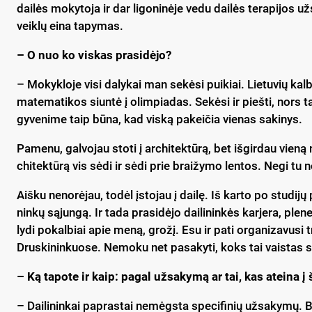
dai­lės mo­ky­to­ja ir dar li­go­ni­nė­je ve­du dai­lės te­ra­pi­jos 
veik­lų ei­na ta­py­mas.
– O nuo ko vis­kas pra­si­dė­jo?
– Mo­kyk­lo­je vi­si da­ly­kai man se­kė­si pui­kiai. Lie­tu­vių kal­
ma­te­ma­ti­kos siun­tė į olim­pia­das. Se­kė­si ir pieš­ti, nors ta
gy­ve­ni­me taip bū­na, kad vis­ką pa­kei­čia vie­nas sa­ki­nys.
Pa­me­nu, gal­vo­jau sto­ti į ar­chi­tek­tū­rą, bet iš­gir­dau vie­ną
chi­tek­tū­rą vis sė­di ir sė­di prie brai­žy­mo len­tos. Ne­gi tu n
Aiš­ku ne­no­rė­jau, to­dėl įsto­jau į dai­lę. Iš kar­to po stu­di­jų p
nin­kų są­jun­gą. Ir ta­da pra­si­dė­jo dai­li­nin­kės kar­je­ra, ple­ne
ly­di po­kal­biai apie me­ną, gro­žį. Esu ir pa­ti or­ga­ni­za­vu­si 
Drus­ki­nin­kuo­se. Ne­mo­ku net pa­sa­ky­ti, koks tai vais­tas si
– Ką ta­po­te ir kaip: pa­gal už­sa­ky­mą ar tai, kas atei­na į š
– Dai­li­nin­kai pa­pras­tai ne­mėgs­ta spe­ci­fi­nių už­sa­ky­mų.