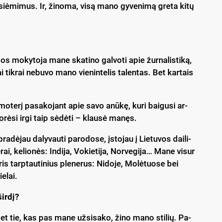
už­siė­mi­mus. Ir, ži­no­ma, vi­są ma­no gy­ve­ni­mą gre­ta ki­tų
bos mo­ky­to­ja ma­ne ska­ti­no gal­vo­ti apie žur­na­lis­ti­ką,
i tik­rai ne­bu­vo ma­no vie­nin­te­lis ta­len­tas. Bet kar­tais
 mo­te­rį pa­sa­ko­jant apie sa­vo anū­kę, ku­ri bai­gu­si ar­
o­rė­si ir­gi taip sė­dė­ti – klau­sė ma­nęs.
ra­dė­jau da­ly­vau­ti pa­ro­do­se, įsto­jau į Lie­tu­vos dai­li­
­rai, ke­lio­nės: In­di­ja, Vo­kie­ti­ja, Nor­ve­gi­ja… Ma­ne vi­sur
tris tarp­tau­ti­nius ple­ne­rus: Ni­do­je, Mo­lė­tuo­se bei
e­lai.
ir­dį?
 Bet tie, kas pas ma­ne už­si­sa­ko, ži­no ma­no sti­lių. Pa­