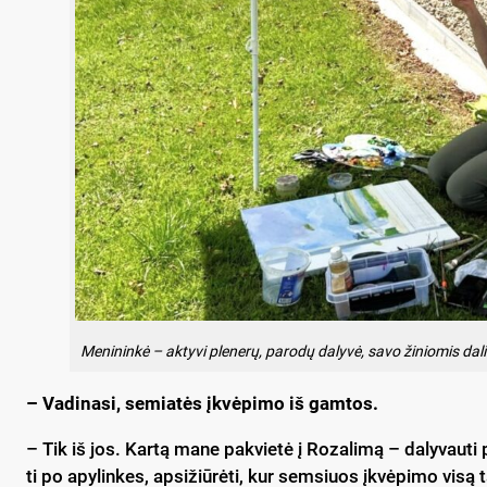
Me­ni­nin­kė – ak­ty­vi ple­ne­rų, pa­ro­dų da­ly­vė, sa­vo ži­nio­mis da­
– Va­di­na­si, se­mia­tės įkvė­pi­mo iš gam­tos.
– Tik iš jos. Kar­tą ma­ne pa­kvie­tė į Ro­za­li­mą – da­ly­vau­ti 
ti po apy­lin­kes, ap­si­žiū­rė­ti, kur sem­siuos įkvė­pi­mo vi­są tą