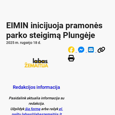
EIMIN inicijuoja pramonės
parko steigimą Plungėje
2025 m. rugsėjo 18 d.
Redakcijos informacija
Pasidalink aktualia informacija su
redakcija.
Užpildyk
šią formą
arba rašyk
el.
paštu labas@labaszemaitija.lt