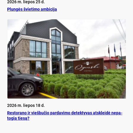
2026 m. liepos 25 d.
Plun­gės švie­ti­mo am­bi­ci­ja
2026 m. liepos 18 d.
Res­to­ra­no ir vieš­bu­čio par­da­vi­mo de­tek­ty­vas at­sklei­dė ne­pa­
to­gią tie­są?