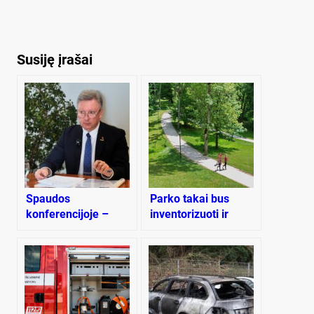
Susiję įrašai
Spaudos
Parko takai bus
konferencijoje –
inventorizuoti ir
apie planuojamą
surūšiuoti
steigti pramonės
parką