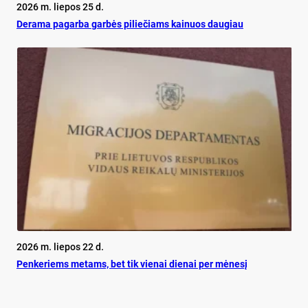
2026 m. liepos 25 d.
De­ra­ma pa­gar­ba gar­bės pi­lie­čiams kai­nuos dau­giau
2026 m. liepos 22 d.
Pen­ke­riems me­tams, bet tik vie­nai die­nai per mė­ne­sį