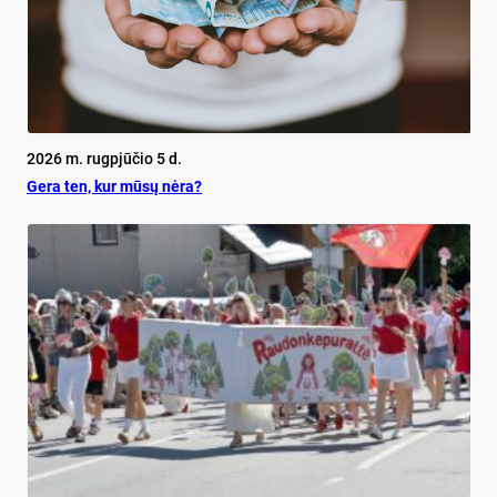
2026 m. rugpjūčio 5 d.
Ge­ra ten, kur mū­sų nė­ra?