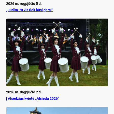
2026 m. rugpjūčio 5 d.
„Judita, tu vis tiek būsi garsi“
2026 m. rugpjūčio 2 d.
Į Alsėdžius kvietė ,,Alsiedu 2026″