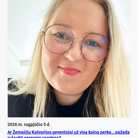
2026 m. rugpjūčio 5 d.
Ar Že­mai­čių Kal­va­ri­jos gy­ven­to­jai už vi­są kai­ną per­ka… pa­ža­dą
su­lauk­ti ge­res­nio van­dens?