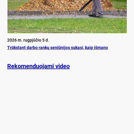
2026 m. rugpjūčio 5 d.
Trūks­tant dar­bo ran­kų se­niū­ni­jos su­ka­si, kaip iš­ma­no
Rekomenduojami video