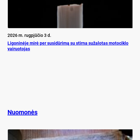
2026 m. rugpjūčio 3 d.
Ligoninėje mirė per susidūrimą su stirna sužalotas motociklo
vairuotojas
Nuomonės