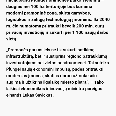
daugiau nei 100 ha teritorijoje bus kuriama
moderni pramoninė zona, skirta gamybos,
logistikos ir žaliųjų technologijų įmonėms. Iki 2040
m. čia numatoma pritraukti beveik 200 mln. eurų
privačių investicijų ir sukurti per 1 100 naujų darbo
vietų.
„Pramonės parkas leis ne tik sukurti patikimą
infrastruktūrą, bet ir sustiprins regiono patrauklumą
investuotojams bei vietos bendruomenei. Tai suteiks
Plungei naują ekonominį impulsą, padės pritraukti
modernias įmones, skatins darbo užmokesčio
augimą ir užtikrins ilgalaikę miesto plėtrą“, – sako
laikinai ekonomikos ir inovacijų ministro pareigas
einantis Lukas Savickas.