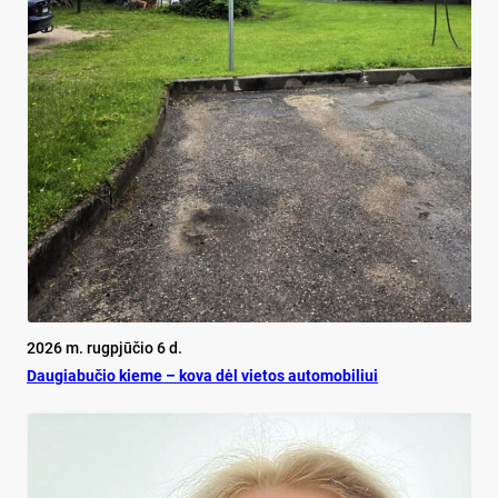
2026 m. rugpjūčio 6 d.
Dau­gia­bu­čio kie­me – ko­va dėl vie­tos au­to­mo­bi­liui