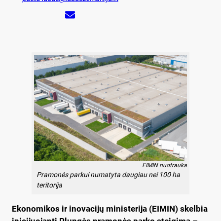
EIMIN nuotrauka
Pramonės parkui numatyta daugiau nei 100 ha
teritorija
Ekonomikos ir inovacijų ministerija (EIMIN) skelbia
inicijuojanti Plungės pramonės parko steigimą –