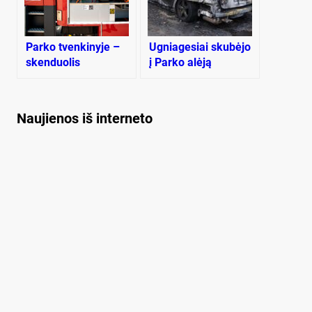
Parko tvenkinyje –
Ugniagesiai skubėjo
skenduolis
į Parko alėją
Naujienos iš interneto