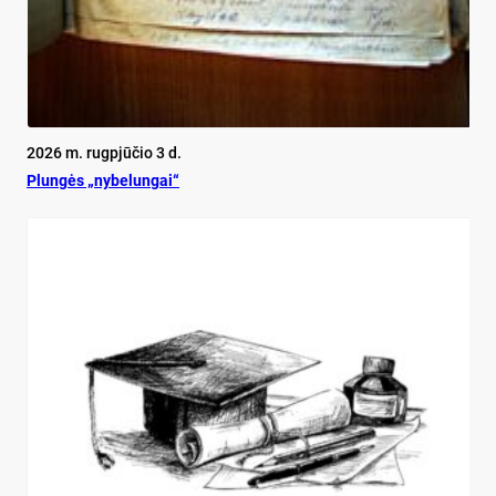
2026 m. rugpjūčio 3 d.
Plun­gės „ny­be­lun­gai“