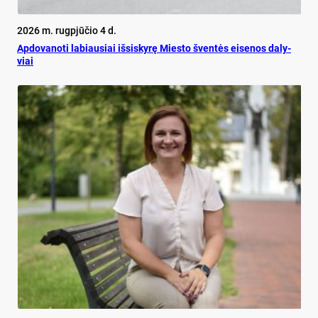
2026 m. rugpjūčio 4 d.
Ap­do­va­no­ti la­biau­siai iš­si­sky­rę Mies­to šven­tės ei­se­nos da­ly­
viai