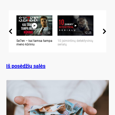
17:50
12:25
Se7en – kai tamsa tampa
10 įsimintinų detektyvinių
10 įtemptų,
meno kūriniu
serialų
stingdančių 
Iš posėdžių salės