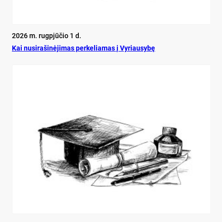
2026 m. rugpjūčio 1 d.
Kai nu­si­ra­ši­nė­ji­mas per­ke­lia­mas į Vy­riau­sy­bę