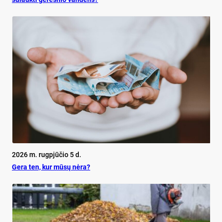
2026 m. rugpjūčio 5 d.
Ge­ra ten, kur mū­sų nė­ra?