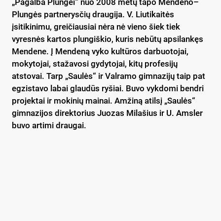
„Pagalba Plungei“ nuo 2008 metų tapo Mendeno–
Plungės partnerysčių draugija. V. Liutikaitės
įsitikinimu, greičiausiai nėra nė vieno šiek tiek
vyresnės kartos plungiškio, kuris nebūtų apsilankęs
Mendene. Į Mendeną vyko kultūros darbuotojai,
mokytojai, stažavosi gydytojai, kitų profesijų
atstovai. Tarp „Saulės“ ir Valramo gimnazijų taip pat
egzistavo labai glaudūs ryšiai. Buvo vykdomi bendri
projektai ir mokinių mainai. Amžiną atilsį „Saulės“
gimnazijos direktorius Juozas Milašius ir U. Amsler
buvo artimi draugai.