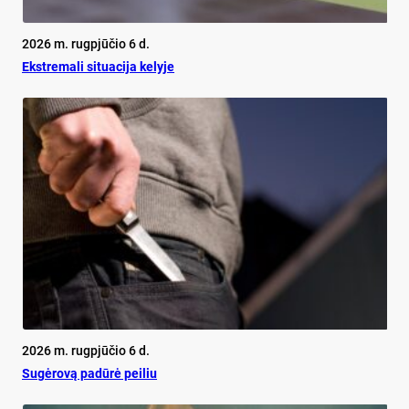
2026 m. rugpjūčio 6 d.
Ekst­re­ma­li si­tua­ci­ja ke­ly­je
2026 m. rugpjūčio 6 d.
Su­gė­ro­vą pa­dū­rė pei­liu