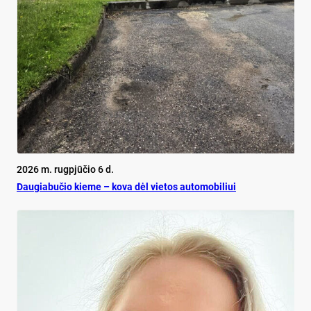
2026 m. rugpjūčio 6 d.
Dau­gia­bu­čio kie­me – ko­va dėl vie­tos au­to­mo­bi­liui