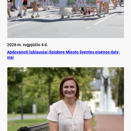
2026 m. rugpjūčio 4 d.
Ap­do­va­no­ti la­biau­siai iš­si­sky­rę Mies­to šven­tės ei­se­nos da­ly­
viai