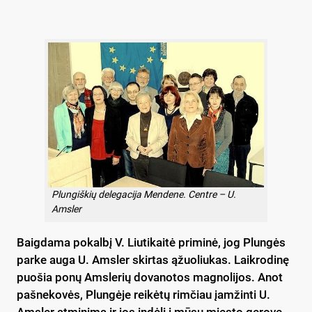
Plungiškių delegacija Mendene. Centre – U.
Amsler
Baigdama pokalbį V. Liutikaitė priminė, jog Plungės
parke auga U. Amsler skirtas ąžuoliukas. Laikrodinę
puošia ponų Amslerių dovanotos magnolijos. Anot
pašnekovės, Plungėje reikėtų rimčiau įamžinti U.
Amsler atminimą ir jos indėlį į mūsų miesto gerovę.