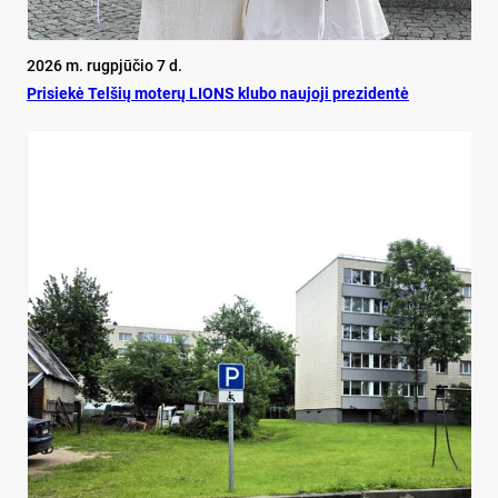
2026 m. rugpjūčio 7 d.
Pri­siekė Tel­šių mo­terų LIONS klu­bo nau­jo­ji pre­zi­dentė