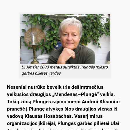
U. Amsler 2003 metais suteiktas Plungės miesto
garbės pilietės vardas
Neseniai nutrūko beveik tris dešimtmečius
veikusios draugijos „Mendenas–Plungė“ veikla.
Tokią žinią Plungės rajono merui Audriui Klišoniui
pranešė į Plungę atvykęs šios draugijos vienas iš
vadovų Klausas Hossbachas. Vasarį mirus
organizacijos įkūrėjai, Plungės garbės pilietei Ulai