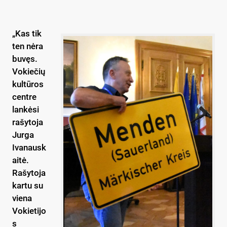
„Kas tik
ten nėra
buvęs.
Vokiečių
kultūros
centre
lankėsi
rašytoja
Jurga
Ivanausk
aitė.
Rašytoja
kartu su
viena
Vokietijo
s