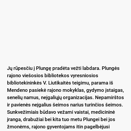
Jų rūpesčiu į Plungę pradėta vežti labdara. Plungės
rajono viešosios bibliotekos vyresniosios
bibliotekininkės V. Liutikaitės teigimu, parama iš
Mendeno pasiekė rajono mokyklas, gydymo įstaigas,
senelių namus, neįgaliųjų organizacijas. Nepamirštos
ir pavienės neįgalius šeimos narius turinčios šeimos.
Sunkvežimiais būdavo vežami vaistai, medicininė
įranga, drabužiai bei kita tuo metu Plungei bei jos
žmonėms, rajono gyventojams itin pagelbėjusi