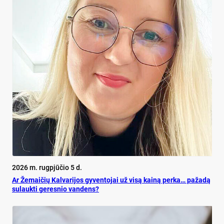
2026 m. rugpjūčio 5 d.
Ar Že­mai­čių Kal­va­ri­jos gy­ven­to­jai už vi­są kai­ną per­ka… pa­ža­dą
su­lauk­ti ge­res­nio van­dens?