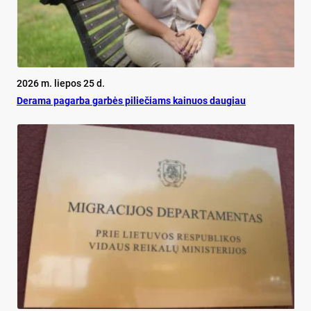
2026 m. liepos 25 d.
De­ra­ma pa­gar­ba gar­bės pi­lie­čiams kai­nuos dau­giau