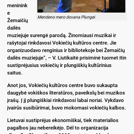
meninink
e
Mendeno mero dovana Plungei
Žemaičių
dailės
muziejuje surengė parodą. Žinomiausi muzikai ir
rašytojai rinkdavosi Vokiečių kultūros centre. Jie
organizuodavo renginius ir bibliotekoje bei Žemaičių
dailės muziejuje“, – V. Liutikaitė prisiminė tuomet itin
sustiprėjusius vokiečių ir plungiškių kultūrinius
saitus.
Anot jos, Vokiečių kultūros centre buvo sukaupta
daugybė vokiškos literatūros, paveikslų bei muzikos
įrašų. Į jį plungiškiai rinkdavosi labai noriai. Vykdavo
įvairūs susibūrimai, buvo mokomasi vokiečių kalbos.
Lietuvai sustiprėjus ekonomiškai, tiek materialios
pagalbos jau nebereikėjo. Dėl to organizacija