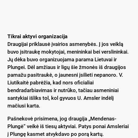
Tikrai aktyvi organizacija
Draugijai priklausė įvairios asmenybės. Į jos veiklą
buvo įsitraukę mokytojai, menininkai bei verslininkai.
Jų dėka buvo organizuojama parama Lietuvai ir
Plungei. Dėl amžiaus ir ligų šie žmonės iš draugijos
pamažu pasitraukė, o jaunesni įsilieti nepanoro. V.
Liutikaitė pabrėžia, kad nors oficialiai
bendradarbiavimas ir nutrūko, tačiau asmeniniai
santykiai išliks tol, kol gyvuos U. Amsler indėlį
mačiusi karta.
Pašnekovė prisimena, jog draugija „Mendenas-
Plungė“ veikė iš tiesų aktyviai. Patys ponai Amsleriai
į Plungę kasmet atvykdavo po porą kartų.