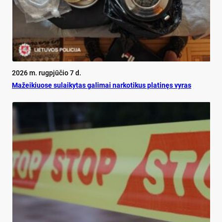
2026 m. rugpjūčio 7 d.
Mažeikiuose sulaikytas galimai narkotikus platinęs vyras