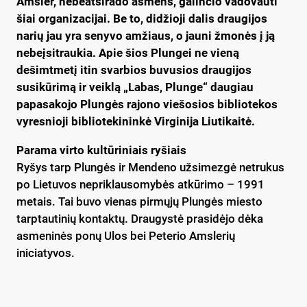
Amsler, nebeatsirado asmens, galinčio vadovauti
šiai organizacijai. Be to, didžioji dalis draugijos
narių jau yra senyvo amžiaus, o jauni žmonės į ją
nebeįsitraukia. Apie šios Plungei ne vieną
dešimtmetį itin svarbios buvusios draugijos
susikūrimą ir veiklą „Labas, Plunge“ daugiau
papasakojo Plungės rajono viešosios bibliotekos
vyresnioji bibliotekininkė Virginija Liutikaitė.
Parama virto kultūriniais ryšiais
Ryšys tarp Plungės ir Mendeno užsimezgė netrukus
po Lietuvos nepriklausomybės atkūrimo – 1991
metais. Tai buvo vienas pirmųjų Plungės miesto
tarptautinių kontaktų. Draugystė prasidėjo dėka
asmeninės ponų Ulos bei Peterio Amslerių
iniciatyvos.