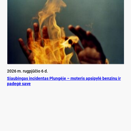
2026 m. rugpjūčio 6 d.
Siau­bin­gas in­ci­den­tas Plun­gė­je – mo­te­ris ap­si­py­lė ben­zi­nu ir
pa­de­gė sa­ve