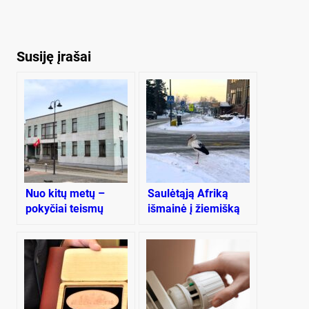
Susiję įrašai
Nuo kitų metų –
Saulėtąją Afriką
pokyčiai teismų
išmainė į žiemišką
sistemoje,
Plungę
paliesiantys ir
Plungę