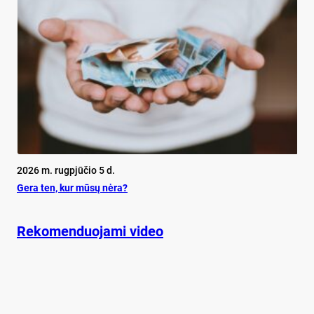
2026 m. rugpjūčio 5 d.
Ge­ra ten, kur mū­sų nė­ra?
Rekomenduojami video