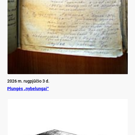
2026 m. rugpjūčio 3 d.
Plun­gės „ny­be­lun­gai“