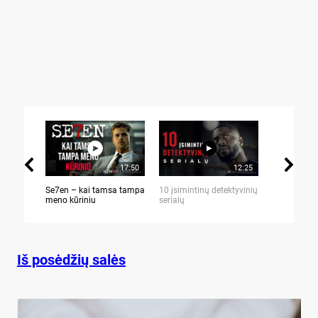
17:50
12:25
Se7en – kai tamsa tampa
10 įsimintinų detektyvinių
10 įtemptų,
meno kūriniu
serialų
stingdančių 
Iš posėdžių salės