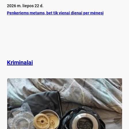
2026 m. liepos 22 d.
Pen­ke­riems me­tams, bet tik vie­nai die­nai per mė­ne­sį
Kriminalai