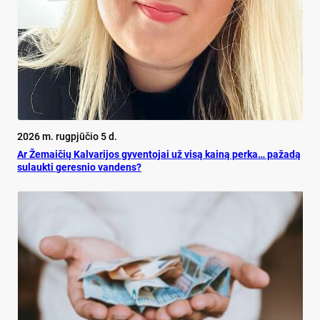
2026 m. rugpjūčio 5 d.
Ar Že­mai­čių Kal­va­ri­jos gy­ven­to­jai už vi­są kai­ną per­ka… pa­ža­dą
su­lauk­ti ge­res­nio van­dens?