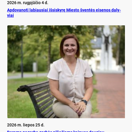
2026 m. rugpjūčio 4 d.
Ap­do­va­no­ti la­biau­siai iš­si­sky­rę Mies­to šven­tės ei­se­nos da­ly­
viai
2026 m. liepos 25 d.