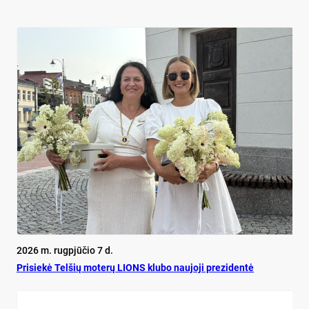
2026 m. rugpjūčio 7 d.
Pri­siekė Tel­šių mo­terų LIONS klu­bo nau­jo­ji pre­zi­dentė