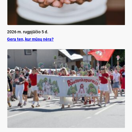
2026 m. rugpjūčio 5 d.
Ge­ra ten, kur mū­sų nė­ra?