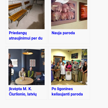
Priedangų
Nauja paroda
atnaujinimui per du
etapus bus skirta 28
milijonai: paramos
kol kas negavo
Kaunas, Palanga,
Joniškis, Rietavas
Įkvėpta M. K.
Po ligonines
Čiurlionio, latvių
keliaujanti paroda
menininkė Plungėje
užsuko ir į Rietavą
pristatė parodą