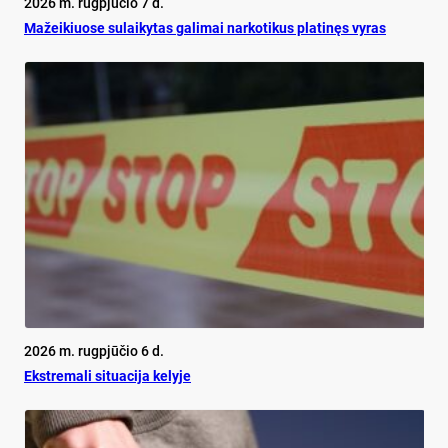
2026 m. rugpjūčio 7 d.
Mažeikiuose sulaikytas galimai narkotikus platinęs vyras
2026 m. rugpjūčio 6 d.
Ekst­re­ma­li si­tua­ci­ja ke­ly­je