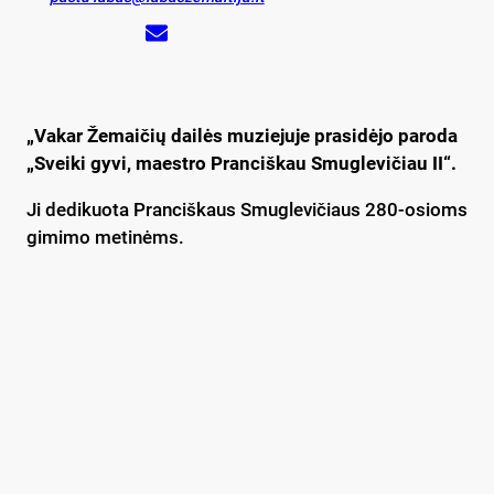
„Vakar Žemaičių dailės muziejuje prasidėjo paroda
„Sveiki gyvi, maestro Pranciškau Smuglevičiau II“.
Ji dedikuota Pranciškaus Smuglevičiaus 280-osioms
gimimo metinėms.