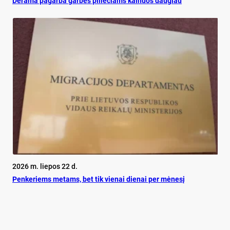
De­ra­ma pa­gar­ba gar­bės pi­lie­čiams kai­nuos dau­giau
2026 m. liepos 22 d.
Pen­ke­riems me­tams, bet tik vie­nai die­nai per mė­ne­sį