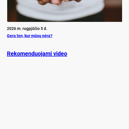
2026 m. rugpjūčio 5 d.
Ge­ra ten, kur mū­sų nė­ra?
Rekomenduojami video