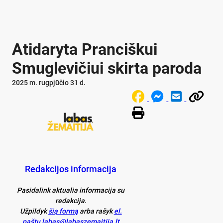
Atidaryta Pranciškui
Smuglevičiui skirta paroda
2025 m. rugpjūčio 31 d.
Redakcijos informacija
Pasidalink aktualia informacija su
redakcija.
Užpildyk
šią formą
arba rašyk
el.
paštu labas@labaszemaitija.lt