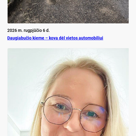
2026 m. rugpjūčio 6 d.
Dau­gia­bu­čio kie­me – ko­va dėl vie­tos au­to­mo­bi­liui