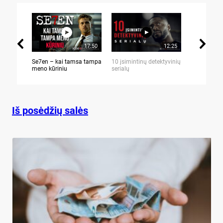
17:50
12:25
Se7en – kai tamsa tampa
10 įsimintinų detektyvinių
10 įtemptų,
meno kūriniu
serialų
stingdančių 
Iš posėdžių salės