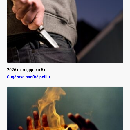
2026 m. rugpjūčio 6 d.
Su­gė­ro­vą pa­dū­rė pei­liu