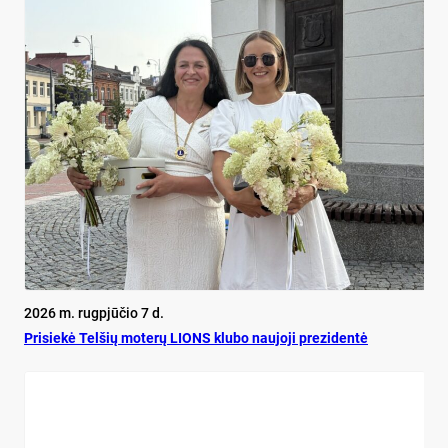
2026 m. rugpjūčio 7 d.
Pri­siekė Tel­šių mo­terų LIONS klu­bo nau­jo­ji pre­zi­dentė