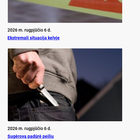
2026 m. rugpjūčio 6 d.
Ekst­re­ma­li si­tua­ci­ja ke­ly­je
2026 m. rugpjūčio 6 d.
Su­gė­ro­vą pa­dū­rė pei­liu