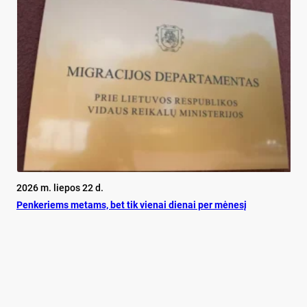
2026 m. liepos 22 d.
Pen­ke­riems me­tams, bet tik vie­nai die­nai per mė­ne­sį