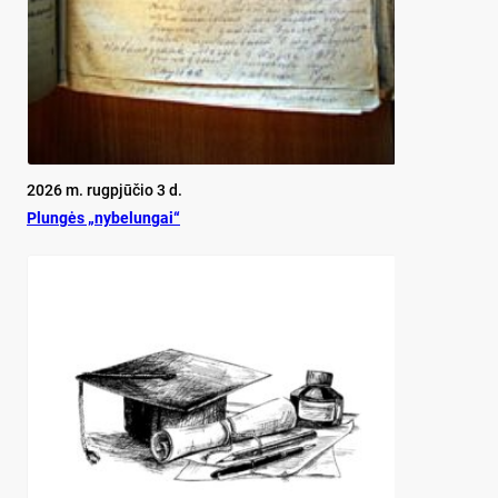
2026 m. rugpjūčio 3 d.
Plun­gės „ny­be­lun­gai“