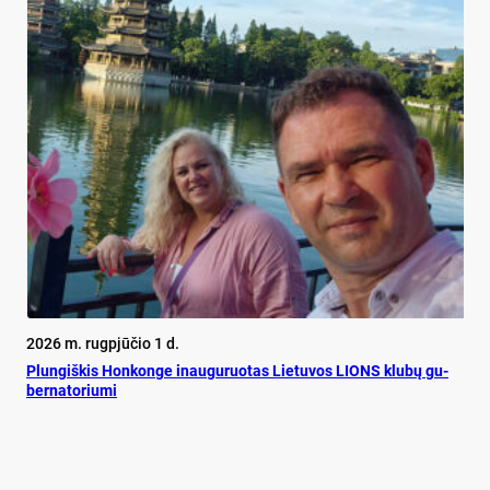
2026 m. rugpjūčio 1 d.
Plun­giš­kis Hon­kon­ge inau­gu­ruo­tas Lie­tu­vos LIONS klu­bų gu­
ber­na­to­riu­mi