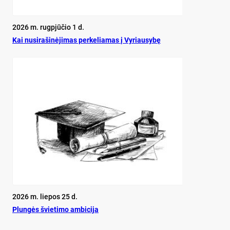
2026 m. rugpjūčio 1 d.
Kai nu­si­ra­ši­nė­ji­mas per­ke­lia­mas į Vy­riau­sy­bę
2026 m. liepos 25 d.
Plun­gės švie­ti­mo am­bi­ci­ja