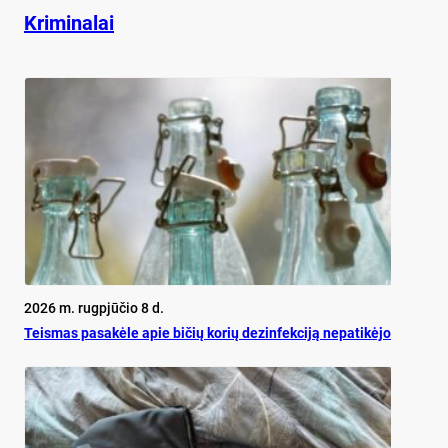
Kriminalai
2026 m. rugpjūčio 8 d.
Teis­mas pa­sa­kė­le apie bi­čių ko­rių de­zin­fek­ci­ją ne­pa­ti­kė­jo