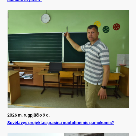
2026 m. rugpjūčio 9 d.
Su­vė­la­vęs pro­jek­tas gra­si­na nuo­to­li­nė­mis pa­mo­ko­mis?