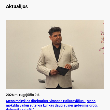
Aktualijos
2026 m. rugpjūčio 9 d.
Meno mokyklos direktorius Simonas Baliutavičius: „Meno
mokykla vaikui suteikia kur kas daugiau nei gebėjimą groti,
dainuoti ar piešti“