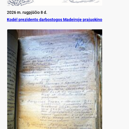
2026 m. rugpjūčio 8 d.
Ko­dėl pre­zi­den­to dar­bos­to­gos Ma­dei­ro­je pra­juo­ki­no