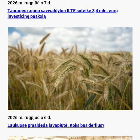
2026 m. rugpjūčio 7 d.
Tauragės rajono savivaldybei ILTE suteikė 3,4 mln. eurų
investicinę paskolą
2026 m. rugpjūčio 6 d.
Lau­kuo­se pra­si­de­da ja­vapjūtė. Koks bus der­lius?