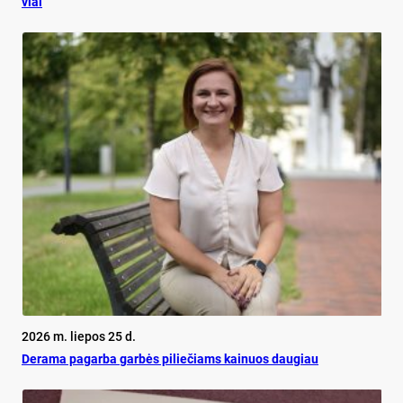
viai
2026 m. liepos 25 d.
De­ra­ma pa­gar­ba gar­bės pi­lie­čiams kai­nuos dau­giau