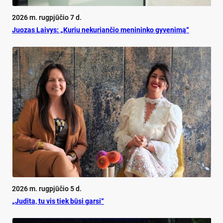
2026 m. rugpjūčio 7 d.
Juo­zas Lai­vys: „Ku­riu ne­ku­rian­čio me­ni­nin­ko gy­ve­ni­mą“
2026 m. rugpjūčio 5 d.
„Judita, tu vis tiek būsi garsi“