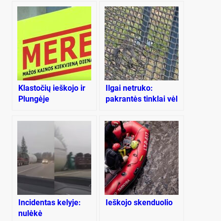
Klastočių ieškojo ir
Ilgai netruko:
Plungėje
pakrantės tinklai vėl
niokojami
Incidentas kelyje:
Ieškojo skenduolio
nulėkė