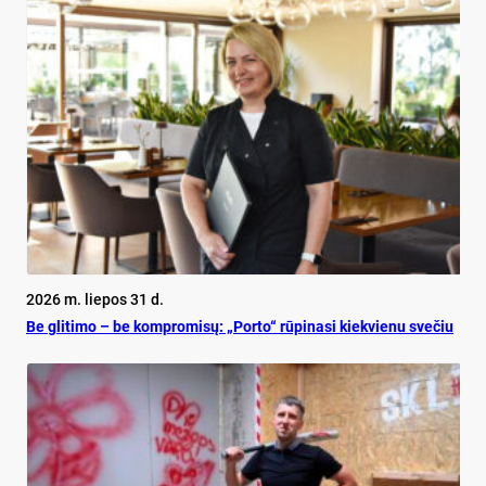
2026 m. liepos 31 d.
Be gli­ti­mo – be komp­ro­mi­sų: „Por­to“ rū­pi­na­si kiek­vie­nu sve­čiu