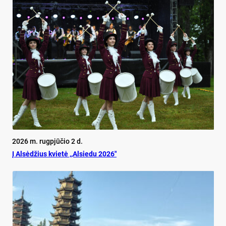
2026 m. rugpjūčio 2 d.
Į Alsėdžius kvietė ,,Alsiedu 2026″