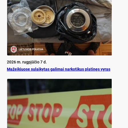
2026 m. rugpjūčio 7 d.
Mažeikiuose sulaikytas galimai narkotikus platinęs vyras