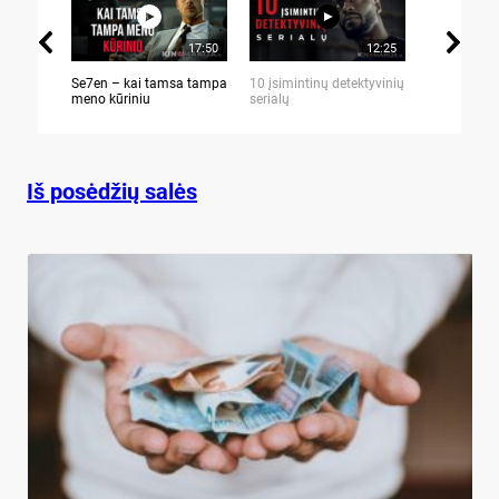
17:50
12:25
Se7en – kai tamsa tampa
10 įsimintinų detektyvinių
10 įtemptų,
meno kūriniu
serialų
stingdančių 
Iš posėdžių salės