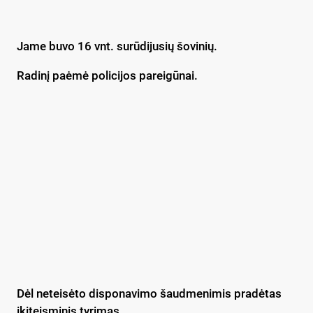
Jame buvo 16 vnt. surūdijusių šovinių.
Radinį paėmė policijos pareigūnai.
Dėl neteisėto disponavimo šaudmenimis pradėtas
ikiteisminis tyrimas.