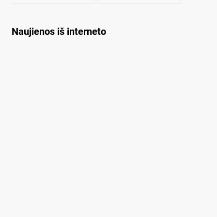
stambiagabaritis
krovinys
Naujienos iš interneto