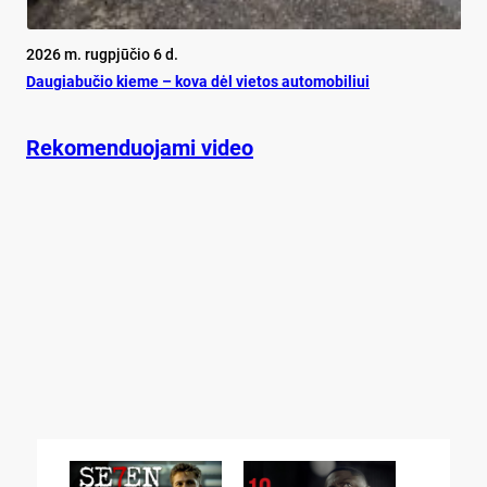
2026 m. rugpjūčio 6 d.
Dau­gia­bu­čio kie­me – ko­va dėl vie­tos au­to­mo­bi­liui
Rekomenduojami video