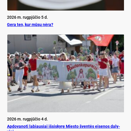
2026 m. rugpjūčio 5 d.
Ge­ra ten, kur mū­sų nė­ra?
2026 m. rugpjūčio 4 d.
Ap­do­va­no­ti la­biau­siai iš­si­sky­rę Mies­to šven­tės ei­se­nos da­ly­