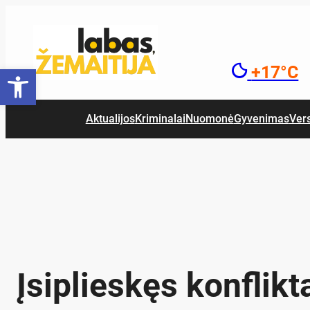
Eiti
prie
turinio
Open toolbar
+17°C
Aktualijos
Kriminalai
Nuomonė
Gyvenimas
Ver
Įsip­lies­kęs konf­lik