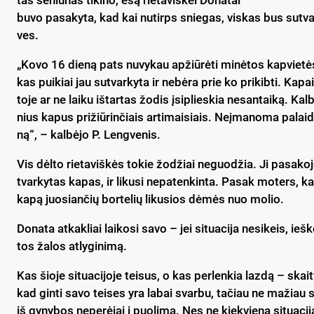
tas se­niū­nas ti­ki­no, esą rie­ta­viš­kei Do­na­tai
bu­vo pa­sa­ky­ta, kad kai nu­tirps snie­gas, vis­kas bus su­tvar
ves.
„Ko­vo 16 die­ną pa­ts nu­vy­kau ap­žiū­rė­ti mi­nė­tos kap­vie­tė
kas pui­kiai jau su­tvar­ky­ta ir ne­bė­ra prie ko pri­kib­ti. Ka­pai
to­je ar ne lai­ku iš­tar­tas žo­dis įsi­plies­kia ne­san­tai­ką. Kal­bė
nius ka­pus pri­žiū­rin­čiais ar­ti­mai­siais. Neį­ma­no­ma pa­lai
ną“, – kal­bė­jo P. Leng­ve­nis.
Vis dėl­to rie­ta­viš­kės to­kie žo­džiai ne­guo­džia. Ji pa­sa­ko­jo
tvar­ky­tas ka­pas, ir li­ku­si ne­pa­ten­kin­ta. Pa­sak mo­ters, ka
ka­pą juo­sian­čių bor­te­lių li­ku­sios dė­mės nuo mo­lio.
Do­na­ta at­kak­liai lai­ko­si sa­vo – jei si­tua­ci­ja ne­si­keis, ieš­
tos ža­los at­ly­gi­ni­mą.
Kas šio­je si­tua­ci­jo­je tei­sus, o kas per­len­kia laz­dą – skai
kad gin­ti sa­vo tei­ses yra la­bai svar­bu, ta­čiau ne ma­žiau svar
iš gy­ny­bos ne­pe­rė­jai į puo­li­mą. Nes ne kiek­vie­na si­tua­ci­