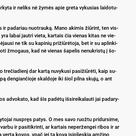
­ky­ta ir ne­liks nė žy­mės apie gre­ta vy­ku­sias lai­do­tu­
s ir pa­da­riau nuo­trau­ką. Ma­no aki­mis žiū­rint, ten vis­
 yra la­bai jaut­ri vie­ta, kar­tais čia vie­nas ki­tas ne vie­
­jau­si ne tik su ka­pi­nių pri­žiū­rė­to­ja, bet ir su ap­lin­ki­
­do­ti žmo­gaus, kad nė vie­nas ša­pe­lis ne­nuk­ris­tų į šo­
 tre­čia­die­nį dar kar­tą nu­vy­ku­si pa­si­žiū­rė­ti, kaip su­
­pą den­gian­čio­je skal­do­je iki šiol pil­na sku­jų, o ant
kos ad­vo­ka­to, kad šis pa­dė­tų iš­si­rei­ka­lau­ti jai pa­da­ry­
­ty­to­jai nu­spręs pa­tys. O mes sa­vo ruož­tu pri­dur­si­me,
­bu ir pa­si­tik­rin­ti, ar kar­tais ne­per­žen­gei ri­bos ir ar
ja ver­ta ko­vos, ypač jei ta ko­va įsi­plies­kia am­ži­no