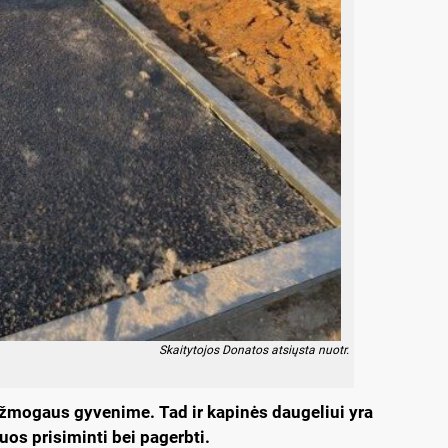
Skai­ty­to­jos Do­na­tos at­siųs­ta nuo­tr.
no žmo­gaus gy­ve­ni­me. Tad ir ka­pi­nės dau­ge­liui yra
a juos pri­si­min­ti bei pa­gerb­ti.