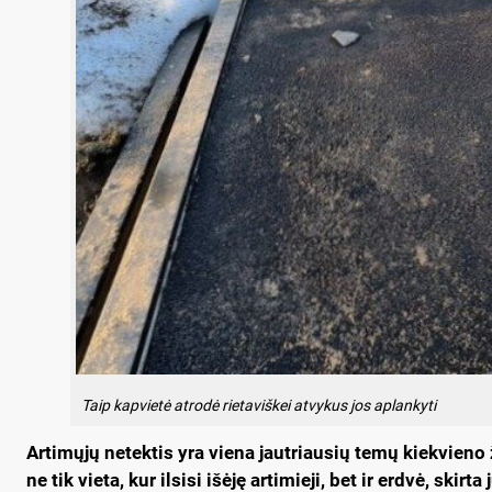
Taip kap­vie­tė at­ro­dė rie­ta­viš­kei at­vy­kus jos ap­lan­ky­ti
Ar­ti­mų­jų ne­tek­tis yra vie­na jaut­riau­sių te­mų kiek­vie­
ne tik vie­ta, kur il­si­si išė­ję ar­ti­mie­ji, bet ir erd­vė, skir­t