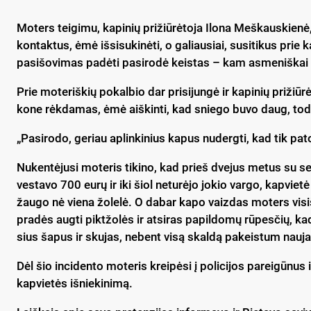
Mo­ters tei­gi­mu, ka­pi­nių pri­žiū­rė­to­ja Ilo­na Meš­kaus­kie­n
kon­tak­tus, ėmė iš­si­su­ki­nė­ti, o ga­liau­siai, su­si­ti­kus prie 
pa­si­šo­vi­mas pa­dė­ti pa­si­ro­dė keis­tas – kam as­me­niš­kai 
Prie mo­te­riš­kių po­kal­bio dar pri­si­jun­gė ir ka­pi­nių pri­žiū­r
ko­ne rėk­da­mas, ėmė aiš­kin­ti, kad snie­go bu­vo daug, to­dė
„Pa­si­ro­do, ge­riau ap­lin­ki­nius ka­pus nu­derg­ti, kad tik pa­t
Nu­ken­tė­ju­si mo­te­ris ti­ki­no, kad prieš dve­jus me­tus su se­se
ves­ta­vo 700 eu­rų ir iki šiol ne­tu­rė­jo jo­kio var­go, kap­vie­t
žau­go nė vie­na žo­le­lė. O da­bar ka­po vaiz­das mo­ters vi­siš­
pra­dės aug­ti pikt­žo­lės ir at­si­ras pa­pil­do­mų rū­pes­čių, ka­
sius ša­pus ir sku­jas, ne­bent vi­są skal­dą pa­keis­tum nau­ja
Dėl šio in­ci­den­to mo­te­ris krei­pė­si į po­li­ci­jos pa­rei­gū­nu
kap­vie­tės iš­nie­ki­ni­mą.