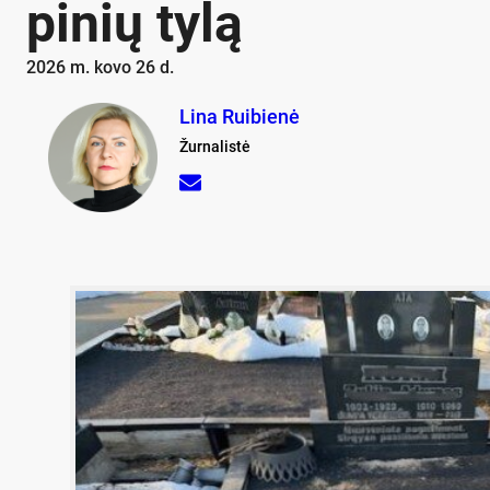
pi­nių ty­lą
2026 m. kovo 26 d.
Lina Ruibienė
Žurnalistė