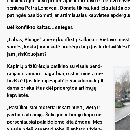
Laiš­kais apie sa­vo pre­ten­zi­jas in­for­ma­vo ir Rie­ta­vo sa­v
se­niū­ną Pet­rą Leng­ve­nį. Do­na­ta ti­ki­na, kad jei­gu jai ža­l
pa­tin­gės pa­si­do­mė­ti, ar ar­ti­miau­sias kap­vie­tes ap­der­gu­
Dėl konf­lik­to kal­tas… snie­gas
„Labas, Plunge“ apie šį konf­lik­tą kal­bi­no ir Rie­ta­vo mies­to 
vo­mės, ko­kia juo­da ka­tė pra­bė­go tarp jos ir rie­ta­viš­kės D
jam įsi­siū­buo­jant?
Ka­pi­nių pri­žiū­rė­to­ja pa­ti­ki­no su vi­sais bend­
rau­jan­ti ra­miai ir pa­gar­biai, o štai mi­nė­ta rie­
ta­viš­kė į jos kie­mą esą atė­jo šauk­da­ma ir pil­
da­ma prie­kaiš­tus dėl pri­derg­tos ar­ti­mų­jų
kap­vie­tės.
„Pa­siū­liau šiai mo­te­riai iš­kart nueit į vie­tą ir
įver­tin­ti si­tua­ci­ją. Ša­lia jos ar­ti­mų­jų ka­po ne­
per­se­niau­siai pa­lai­do­jo­me ki­tą žmo­gų. Mes
vi­sa­da prieš ka­sant duo­bę iš anks­to už­den­