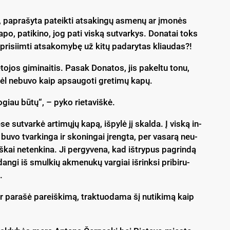
ė, pa­pra­šy­ta pa­teik­ti at­sa­kin­gų as­me­nų ar įmo­nės
ka­po, pa­ti­ki­no, jog pa­ti vis­ką su­tvar­kys. Do­na­tai toks
pri­siim­ti at­sa­ko­my­bę už ki­tų pa­da­ry­tas kliau­das?!
ė­to­jos gi­mi­nai­tis. Pa­sak Do­na­tos, jis pa­kel­tu to­nu,
l ne­bu­vo kaip ap­sau­go­ti gre­ti­mų ka­pų.
o­giau bū­tų“, – py­ko rie­ta­viš­kė.
 su­tvar­kė ar­ti­mų­jų ka­pą, iš­py­lė jį skal­da. Į vis­ką in­
ė bu­vo tvar­kin­ga ir sko­nin­gai įreng­ta, per va­sa­rą neu­
kai ne­ten­ki­na. Ji per­gy­ve­na, kad iš­try­pus pa­grin­dą
dan­gi iš smul­kių ak­me­nu­kų var­giai iš­rink­si pri­bi­ru­
.
s ir pa­ra­šė pa­reiš­ki­mą, trak­tuo­da­ma šį nu­ti­ki­mą kaip