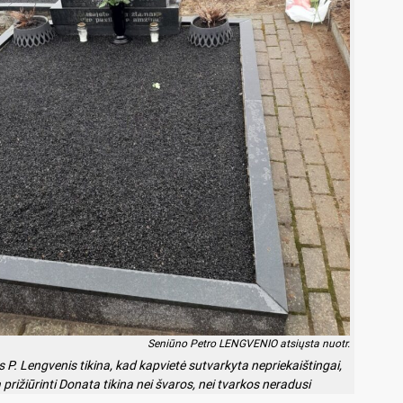
Se­niū­no Pet­ro LENG­VE­NIO at­siųs­ta nuo­tr.
 P. Leng­ve­nis ti­ki­na, kad kap­vie­tė su­tvar­ky­ta ne­prie­kaiš­tin­gai,
 pri­žiū­rin­ti Do­na­ta ti­ki­na nei šva­ros, nei tvar­kos ne­ra­du­si