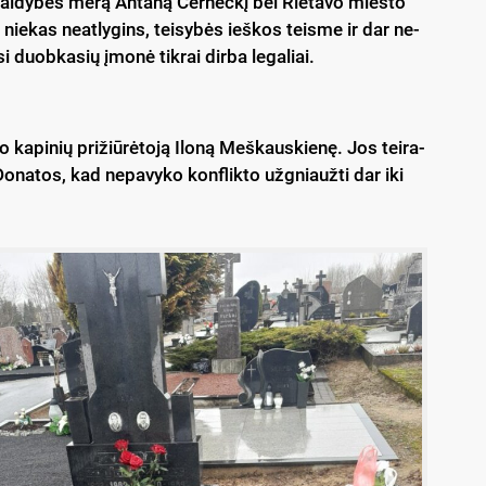
i­val­dy­bės me­rą An­ta­ną Čer­nec­kį bei Rie­ta­vo mies­to
os nie­kas neat­ly­gins, tei­sy­bės ieš­kos teis­me ir dar ne­
si duob­ka­sių įmo­nė tik­rai dir­ba le­ga­liai.
ka­pi­nių pri­žiū­rė­to­ją Ilo­ną Meš­kaus­kie­nę. Jos tei­ra­
o­na­tos, kad ne­pa­vy­ko konf­lik­to už­gniauž­ti dar iki