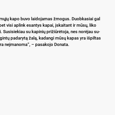
ti­mų­jų ka­po bu­vo lai­do­ja­mas žmo­gus. Duob­ka­siai gal
bet vi­si ap­link esan­tys ka­pai, įskai­tant ir mū­sų, li­ko
ni. Su­si­sie­kiau su ka­pi­nių pri­žiū­rė­to­ja, nes no­rė­jau su­
y­gin­tų pa­da­ry­tą ža­lą, ka­dan­gi mū­sų ka­pas yra iš­pil­tas
 yra neį­ma­no­ma“, – pa­sa­ko­jo Do­na­ta.