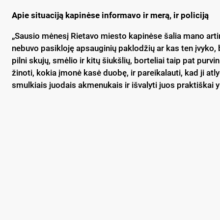
Apie si­tua­ci­ją ka­pi­nė­se in­for­ma­vo ir me­rą, ir po­li­ci­ją
„Sau­sio mė­ne­sį Rie­ta­vo mies­to ka­pi­nė­se ša­lia ma­no ar­
ne­bu­vo pa­si­klo­ję ap­sau­gi­nių pa­klo­džių ar kas ten įvy­ko, 
pil­ni sku­jų, smė­lio ir ki­tų šiukš­lių, bor­te­liai taip pat pur­vi­
ži­no­ti, ko­kia įmo­nė ka­sė duo­bę, ir pa­rei­ka­lau­ti, kad ji at­l
smul­kiais juo­dais ak­me­nu­kais ir iš­va­ly­ti juos pra­ktiš­kai