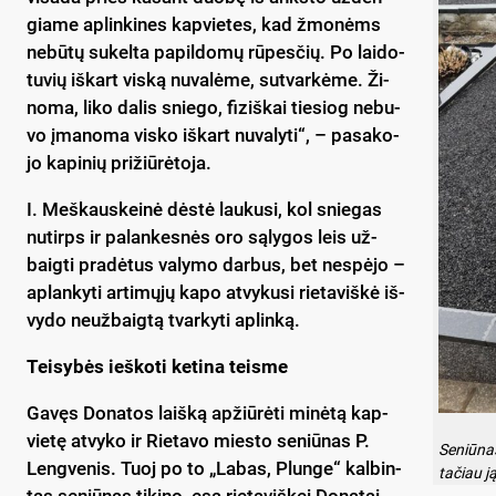
gia­me ap­lin­ki­nes kap­vie­tes, kad žmo­nėms
ne­bū­tų su­kel­ta pa­pil­do­mų rū­pes­čių. Po lai­do­
tu­vių iš­kart vis­ką nu­va­lė­me, su­tvar­kė­me. Ži­
no­ma, li­ko da­lis snie­go, fi­ziš­kai tie­siog ne­bu­
vo įma­no­ma vis­ko iš­kart nu­va­ly­ti“, – pa­sa­ko­
jo ka­pi­nių pri­žiū­rė­to­ja.
I. Meš­kaus­kei­nė dės­tė lau­ku­si, kol snie­gas
nu­tirps ir pa­lan­kes­nės oro są­ly­gos leis už­
baig­ti pra­dė­tus va­ly­mo dar­bus, bet ne­spė­jo –
ap­lan­ky­ti ar­ti­mų­jų ka­po at­vy­ku­si rie­ta­viš­kė iš­
vy­do neuž­baig­tą tvar­ky­ti ap­lin­ką.
Tei­sy­bės ieš­ko­ti ke­ti­na teis­me
Ga­vęs Do­na­tos laiš­ką ap­žiū­rė­ti mi­nė­tą kap­
vie­tę at­vy­ko ir Rie­ta­vo mies­to se­niū­nas P.
Se­niū­nas
Leng­ve­nis. Tuoj po to „Labas, Plunge“ kal­bin­
ta­čiau ją