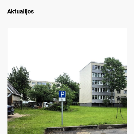
Aktualijos