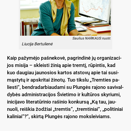
Saulius NARKAUS nuotr.
Liucija Bertulienė
Kaip pa­žy­mė­jo pa­šne­ko­vė, pa­grin­di­nė jų or­ga­ni­za­ci­
jos mi­si­ja – skleis­ti ži­nią apie trem­tį, rū­pin­tis, kad
kuo dau­giau jau­no­sios kar­tos at­sto­vų apie tai su­si­
mąs­ty­tų ir ap­skri­tai ži­no­tų. Tuo tiks­lu „Trem­ties pa­
lies­ti“, bend­ra­dar­biau­da­mi su Plun­gės ra­jo­no sa­vi­val­
dy­bės ad­mi­nist­ra­ci­jos Švie­ti­mo ir kul­tū­ros sky­riu­mi,
ini­ci­ja­vo li­te­ra­tū­ri­nio ra­ši­nio kon­kur­są „Ką tau, jau­
nuo­li, reiš­kia žo­džiai „trem­tis“, „trem­ti­niai“, „po­li­ti­niai
ka­li­niai“?“, skir­tą Plun­gės ra­jo­no moks­lei­viams.