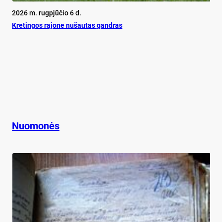
2026 m. rugpjūčio 6 d.
Kretingos rajone nušautas gandras
Nuomonės