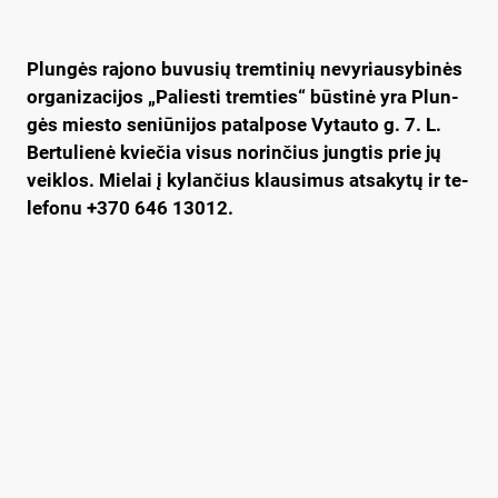
Plun­gės ra­jo­no bu­vu­sių trem­ti­nių ne­vy­riau­sy­bi­nės
or­ga­ni­za­ci­jos „Pa­lies­ti trem­ties“ būs­ti­nė yra Plun­
gės mies­to se­niū­ni­jos pa­tal­po­se Vy­tau­to g. 7. L.
Ber­tu­lie­nė kvie­čia vi­sus no­rin­čius jung­tis prie jų
veik­los. Mie­lai į ky­lan­čius klau­si­mus at­sa­ky­tų ir te­
le­fo­nu +370 646 13012.