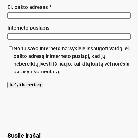
El. pašto adresas
*
Interneto puslapis
Noriu savo interneto naršyklėje išsaugoti vardą, el.
pašto adresą ir interneto puslapį, kad jų
nebereiktų įvesti iš naujo, kai kitą kartą vėl norėsiu
parašyti komentarą.
Susiję įrašai