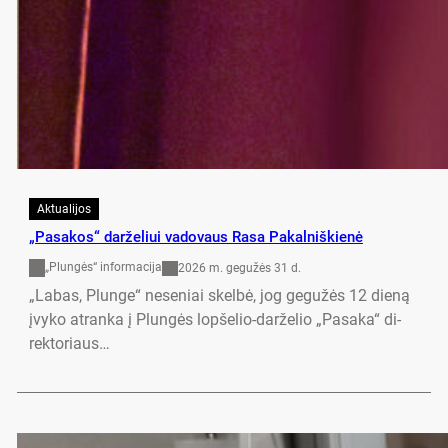
Aktualijos
„Pa­sa­kos“ dar­že­liui va­do­vaus Ra­sa Pa­kal­niš­kie­nė
„Plungės“ informacija
2026 m. gegužės 31 d.
„Labas, Plun­ge“ ne­se­niai skel­bė, jog ge­gu­žės 12 die­ną
įvy­ko at­ran­ka į Plun­gės lop­še­lio-dar­že­lio „Pa­sa­ka“ di­
rek­to­riaus…