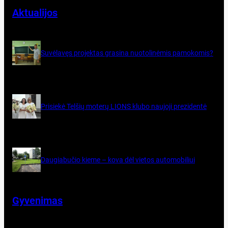
Aktualijos
Su­vė­la­vęs pro­jek­tas gra­si­na nuo­to­li­nė­mis pa­mo­ko­mis?
Pri­siekė Tel­šių mo­terų LIONS klu­bo nau­jo­ji pre­zi­dentė
Dau­gia­bu­čio kie­me – ko­va dėl vie­tos au­to­mo­bi­liui
Gyvenimas