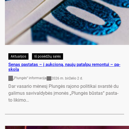
Aktualijos
Iš posėdžių salės
Se­nas pa­sta­tas – į auk­cio­ną, nau­jų pa­tal­pų re­mon­tui – pa­
sko­la
„Plungės“ informacija
2026 m. birželio 2 d.
Dar va­sa­rio mė­ne­sį Plun­gės ra­jo­no po­li­ti­kai svars­tė du
ga­li­mus sa­vi­val­dy­bės įmo­nės „Plun­gės būs­tas“ pa­sta­
to li­ki­mo…