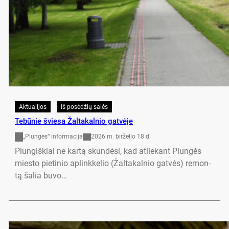
Aktualijos
Iš posėdžių salės
Te­bū­nie švie­sa Žal­ta­kal­nio gat­vė­je
„Plungės“ informacija
2026 m. birželio 18 d.
Plun­giš­kiai ne kar­tą skun­dė­si, kad at­lie­kant Plun­gės
mies­to pie­ti­nio ap­link­ke­lio (Žal­ta­kal­nio gat­vės) re­mon­
tą ša­lia bu­vo…