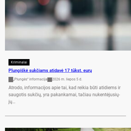
Kriminalai
Plun­giš­kė su­kčiams ati­da­vė 17 tūkst. eu­rų
„Plungės“ informacija
2026 m. liepos 5 d.
At­ro­do, in­for­ma­ci­jos apie tai, kad rei­kia bū­ti ati­diems ir
sau­go­tis su­kčių, yra pa­kan­ka­mai, ta­čiau nu­ken­tė­ju­sių­
jų…