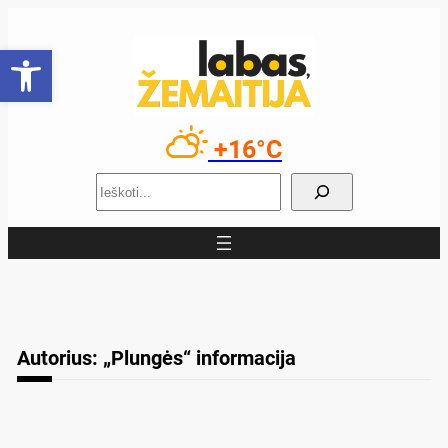
Eiti
prie
Open toolbar
turinio
+16°C
Paieška
Autorius:
„Plungės“ informacija