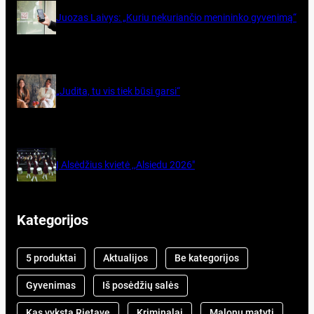
Juo­zas Lai­vys: „Ku­riu ne­ku­rian­čio me­ni­nin­ko gy­ve­ni­mą“
„Judita, tu vis tiek būsi garsi“
Į Alsėdžius kvietė ,,Alsiedu 2026″
Kategorijos
5 produktai
Aktualijos
Be kategorijos
Gyvenimas
Iš posėdžių salės
Kas vyksta Rietave
Kriminalai
Malonu matyti