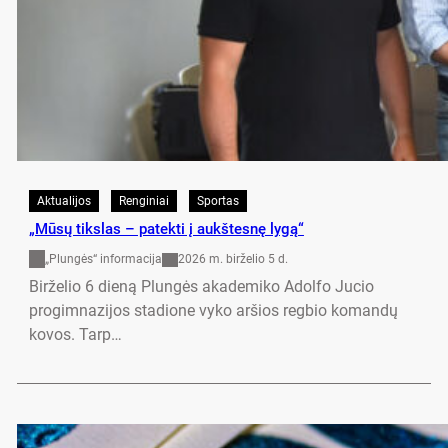
Aktualijos
Renginiai
Sportas
„Mūsų tikslas – patekti į aukštesnę lygą“
„Plungės“ informacija
2026 m. birželio 5 d.
Birželio 6 dieną Plungės akademiko Adolfo Jucio
progimnazijos stadione vyko aršios regbio komandų
kovos. Tarp…