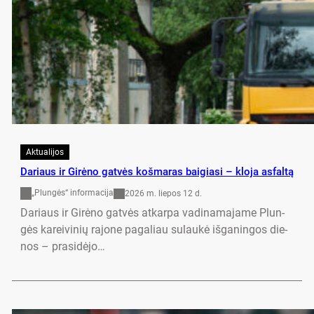
Aktualijos
Da­riaus ir Gi­rė­no gat­vės koš­ma­ras bai­gia­si – klo­ja as­fal­tą
„Plungės“ informacija
2026 m. liepos 12 d.
Da­riaus ir Gi­rė­no gat­vės at­kar­pa va­di­na­ma­ja­me Plun­
gės ka­rei­vi­nių ra­jo­ne pa­ga­liau su­lau­kė iš­ga­nin­gos die­
nos – pra­si­dė­jo…