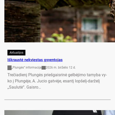
Aktualijos
Išk­raus­tė ne­kvies­tas gy­ven­to­jas
„Plungės“ informacija
2026 m. birželio 12 d.
Tre­čia­die­nį Plun­gės prieš­gais­ri­nė gel­bė­ji­mo tar­ny­ba vy­
ko į Plun­gė­je, A. Ju­cio gat­vė­je, esan­tį lop­še­lį-dar­že­lį
„Sau­lu­tė“. Gais­ro…