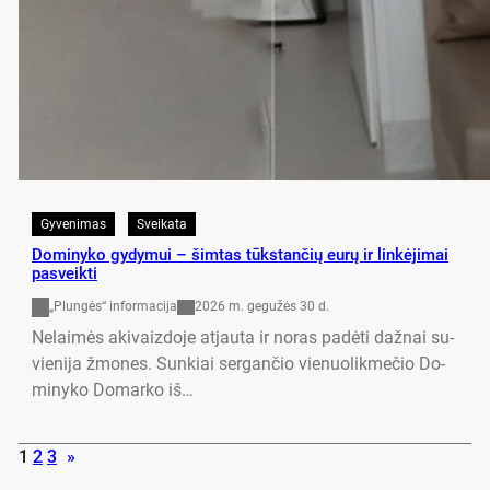
Gyvenimas
Sveikata
Do­mi­ny­ko gy­dy­mui – šim­tas tūks­tan­čių eu­rų ir lin­kė­ji­mai
pa­sveik­ti
„Plungės“ informacija
2026 m. gegužės 30 d.
Ne­lai­mės aki­vaiz­do­je at­jau­ta ir no­ras pa­dė­ti daž­nai su­
vie­ni­ja žmo­nes. Sun­kiai ser­gan­čio vie­nuo­lik­me­čio Do­
mi­ny­ko Do­mar­ko iš…
1
2
3
»