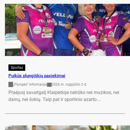
Sportas
Pui­kūs plun­giš­kių pa­sie­ki­mai
„Plungės“ informacija
2026 m. rugpjūčio 2 d.
Praė­ju­sį sa­vait­ga­lį Klai­pė­do­je ne­trū­ko nei mu­zi­kos, nei
dai­nų, nei šo­kių. Taip pat ir spor­ti­nio azar­to.…