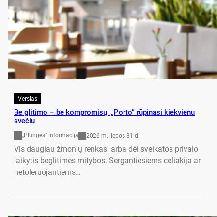
Verslas
Be gli­ti­mo – be komp­ro­mi­sų: „Por­to“ rū­pi­na­si kiek­vie­nu
sve­čiu
„Plungės“ informacija
2026 m. liepos 31 d.
Vis dau­giau žmo­nių ren­ka­si ar­ba dėl svei­ka­tos pri­va­lo
lai­ky­tis be­gli­ti­mės mi­ty­bos. Ser­gan­tie­siems ce­lia­ki­ja ar
ne­to­le­ruo­jan­tiems…