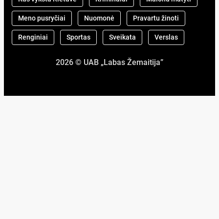
Meno pusryčiai
Nuomonė
Pravartu žinoti
Renginiai
Sportas
Sveikata
Verslas
2026 © UAB „Labas Žemaitija”